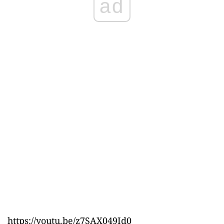
ad
https://youtu.be/z7SAX049Id0