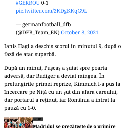
#GERROU
0-1
pic.twitter.com/2KDgKKqG9L
— germanfootball_dfb
(@DFB_Team_EN)
October 8, 2021
Ianis Hagi a deschis scorul în minutul 9, după o
fază de atac superbă.
După un minut, Pușcaș a șutat spre poarta
adversă, dar Rudiger a deviat mingea. În
prelungirile primei reprize, Kimmich l-a pus la
încercare pe Niță cu un șut din afara careului,
dar portarul a reținut, iar România a intrat la
pauză cu 1-0.
SPORT
Madridul se pregătește de o primire