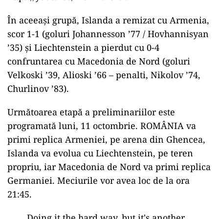
În aceeaşi grupă, Islanda a remizat cu Armenia,
scor 1-1 (goluri Johannesson ’77 / Hovhannisyan
’35) şi Liechtenstein a pierdut cu 0-4
confruntarea cu Macedonia de Nord (goluri
Velkoski ’39, Alioski ’66 – penalti, Nikolov ’74,
Churlinov ’83).
Următoarea etapă a preliminariilor este
programată luni, 11 octombrie. ROMÂNIA va
primi replica Armeniei, pe arena din Ghencea,
Islanda va evolua cu Liechtenstein, pe teren
propriu, iar Macedonia de Nord va primi replica
Germaniei. Meciurile vor avea loc de la ora
21:45.
Doing it the hard way, but it's another