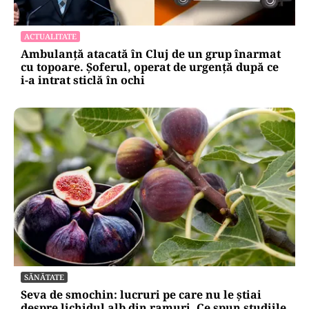
ACTUALITATE
Ambulanță atacată în Cluj de un grup înarmat
cu topoare. Șoferul, operat de urgență după ce
i-a intrat sticlă în ochi
SĂNĂTATE
Seva de smochin: lucruri pe care nu le știai
despre lichidul alb din ramuri. Ce spun studiile