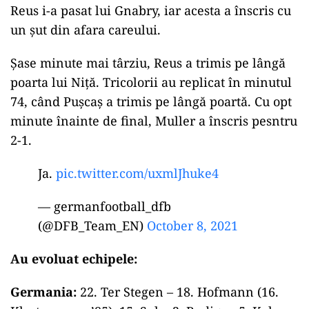
Reus i-a pasat lui Gnabry, iar acesta a înscris cu
un șut din afara careului.
Șase minute mai târziu, Reus a trimis pe lângă
poarta lui Niță. Tricolorii au replicat în minutul
74, când Pușcaș a trimis pe lângă poartă. Cu opt
minute înainte de final, Muller a înscris pesntru
2-1.
Ja.
pic.twitter.com/uxmlJhuke4
— germanfootball_dfb
(@DFB_Team_EN)
October 8, 2021
Au evoluat echipele:
Germania:
22. Ter Stegen – 18. Hofmann (16.