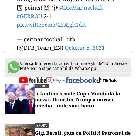
3️⃣ points! 🙌🇩🇪
#DieMannschaft
#GERROU
2-1
pic.twitter.com/4EsEgh1dIt
— germanfootball_dfb
(@DFB_Team_EN)
October 8, 2021
Vrei să fii mereu la curent cu toate știrile? Urmărește
Puterea.ro și pe canalul de WhatsApp
SPORT
Infantino scoate Cupa Mondială la
mezat. Dinastia Trump a mirosit
imediat unde sunt banii
SPORT
Gigi Becali, gata cu Politic! Patronul de