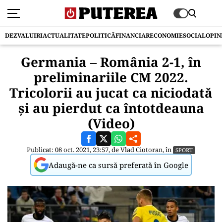
DEZVALUIRI
ACTUALITATE
POLITICĂ
FINANCIAR
ECONOMIE
SOCIAL
OPIN
Germania – România 2-1, în
preliminariile CM 2022.
Tricolorii au jucat ca niciodată
și au pierdut ca întotdeauna
(Video)
Publicat: 08 oct. 2021, 23:57, de
Vlad Ciotoran
, în
SPORT
Adaugă-ne ca sursă preferată în Google