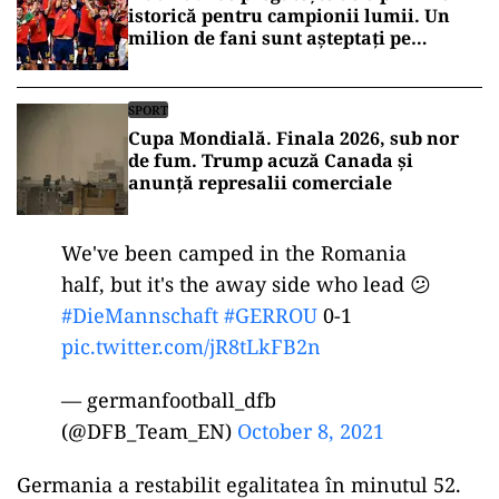
istorică pentru campionii lumii. Un
milion de fani sunt așteptați pe
străzile capitalei
SPORT
Cupa Mondială. Finala 2026, sub nor
de fum. Trump acuză Canada și
anunță represalii comerciale
We've been camped in the Romania
half, but it's the away side who lead 😕
#DieMannschaft
#GERROU
0-1
pic.twitter.com/jR8tLkFB2n
— germanfootball_dfb
(@DFB_Team_EN)
October 8, 2021
Germania a restabilit egalitatea în minutul 52.