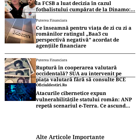
la FCSB a luat decizia în cazul
fotbalistului cumpărat de la Dinamo:
„Fac curățenie! Nu e de echipa asta”
Puterea Financiara
Ce înseamnă pentru viața de zi cu zi a
românilor ratingul „Baa3 cu
perspectivă negativă” acordat de
agențiile financiare
Puterea Financiara
Ruptură în cooperarea valutară
occidentală? SUA au intervenit pe
piața valutară fără să consulte BCE
Oficiuldestiri.ro
Atacurile cibernetice expun
vulnerabilitățile statului român: ANP
repetă scenariul e‑Terra. Ce ascund
comunicările oficiale și cine răspunde
pentru mentenanța IT a instituțiilor
publice
Alte Articole Importante