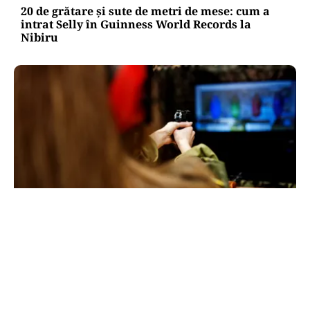
20 de grătare și sute de metri de mese: cum a
intrat Selly în Guinness World Records la
Nibiru
ACTUALITATE
Spionaj pentru Rusia: o româncă de 45 de ani,
arestată în Germania. Misiunea ar fi vizat un
asasinat