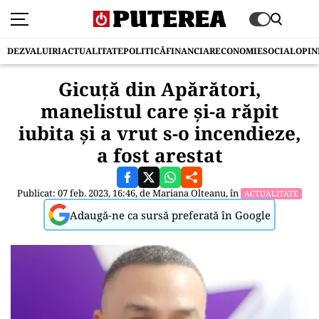
DEZVALUIRI
ACTUALITATE
POLITICĂ
FINANCIAR
ECONOMIE
SOCIAL
OPIN
Gicuță din Apărători,
manelistul care și-a răpit
iubita și a vrut s-o incendieze,
a fost arestat
Publicat: 07 feb. 2023, 16:46, de
Mariana Olteanu
, în
ACTUALITATE
Adaugă-ne ca sursă preferată în Google