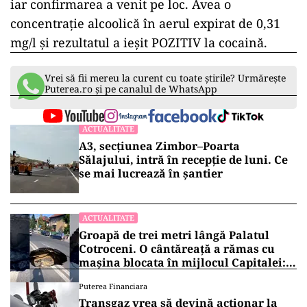
iar confirmarea a venit pe loc. Avea o
concentrație alcoolică în aerul expirat de 0,31
mg/l și rezultatul a ieșit POZITIV la cocaină.
Vrei să fii mereu la curent cu toate știrile? Urmărește
Puterea.ro și pe canalul de WhatsApp
ACTUALITATE
A3, secțiunea Zimbor–Poarta
Sălajului, intră în recepție de luni. Ce
se mai lucrează în șantier
ACTUALITATE
Groapă de trei metri lângă Palatul
Cotroceni. O cântăreață a rămas cu
mașina blocata în mijlocul Capitalei:
„Am căzut în groapa asta”
Puterea Financiara
Transgaz vrea să devină acționar la