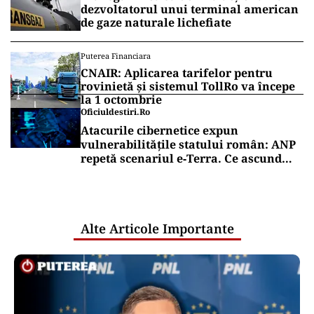
dezvoltatorul unui terminal american
de gaze naturale lichefiate
Puterea Financiara
CNAIR: Aplicarea tarifelor pentru
rovinietă și sistemul TollRo va începe
la 1 octombrie
Oficiuldestiri.ro
Atacurile cibernetice expun
vulnerabilitățile statului român: ANP
repetă scenariul e‑Terra. Ce ascund
comunicările oficiale și cine răspunde
pentru mentenanța IT a instituțiilor
publice
Alte Articole Importante