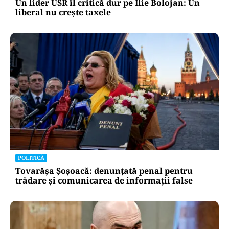
Un lider USR îl critică dur pe Ilie Bolojan: Un
liberal nu crește taxele
POLITICĂ
Tovarășa Șoșoacă: denunțată penal pentru
trădare și comunicarea de informații false