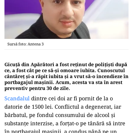
Sursă foto: Antena 3
Gicuță din Apărători a fost reținut de polițiști după
ce, a fost cât pe ce să-și omoare iubita. Cunoscutul
cântăreț și-a răpit iubita și a vrut să-o incendieze în
portbagajul mașinii. Acum, acesta va sta în arest
preventiv pentru 30 de zile.
Scandalul
dintre cei doi ar fi pornit de la o
datorie de 1500 lei. Conflictul a degenerat, iar
bărbatul, pe fondul consumului de alcool și
substanțe interzise, a forțat-o pe tânără să intre
în portbagajul mașinii, a condus până pe un