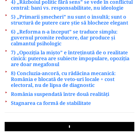
4) „Războiul politic fără sens” se vede în conflictul
central: bani vs. responsabilitate, nu ideologie
5) „Primarii șmecheri” nu sunt o insultă; sunt o
structură de putere care știe să blocheze elegant
6) „Reforma n-a început” se traduce simplu:
guvernul promite reducere, dar produce și
calmantul psihologic
7) „Opoziția la mișto” e întreținută de o realitate
cinică: puterea are subiecte impopulare, opoziția
are doar megafonul
8) Concluzia-ancoră, cu rădăcina mecanică:
România e blocată de veto-uri locale + cost
electoral, nu de lipsa de diagnostic
România suspendată între două realități
Stagnarea ca formă de stabilitate
Play