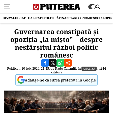
DEZVALUIRI
ACTUALITATE
POLITICĂ
FINANCIAR
ECONOMIE
SOCIAL
OPIN
Guvernarea constipată și
opoziția „la mișto” – despre
nesfârșitul război politic
românesc
Publicat: 10 feb. 2026, 21:45, de
Radu Caranfil
, în
,
4244
ANALIZĂ
cititori
Adaugă-ne ca sursă preferată în Google