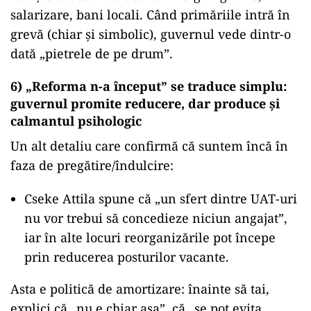
salarizare, bani locali. Când primăriile intră în
grevă (chiar și simbolic), guvernul vede dintr-o
dată „pietrele de pe drum”.
6) „Reforma n-a început” se traduce simplu:
guvernul promite reducere, dar produce și
calmantul psihologic
Un alt detaliu care confirmă că suntem încă în
faza de pregătire/îndulcire:
Cseke Attila spune că „un sfert dintre UAT-uri
nu vor trebui să concedieze niciun angajat”,
iar în alte locuri reorganizările pot începe
prin reducerea posturilor vacante.
Asta e politică de amortizare: înainte să tai,
explici că „nu e chiar așa”, că „se pot evita