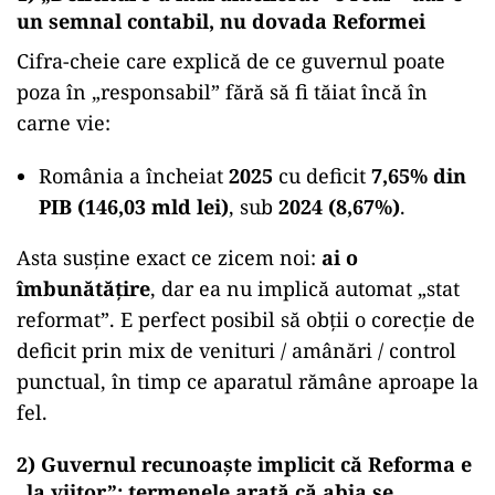
un semnal contabil, nu dovada Reformei
Cifra-cheie care explică de ce guvernul poate
poza în „responsabil” fără să fi tăiat încă în
carne vie:
România a încheiat
2025
cu deficit
7,65% din
PIB (146,03 mld lei)
, sub
2024 (8,67%)
.
Asta susține exact ce zicem noi:
ai o
îmbunătățire
, dar ea nu implică automat „stat
reformat”. E perfect posibil să obții o corecție de
deficit prin mix de venituri / amânări / control
punctual, în timp ce aparatul rămâne aproape la
fel.
2) Guvernul recunoaște implicit că Reforma e
„la viitor”: termenele arată că abia se