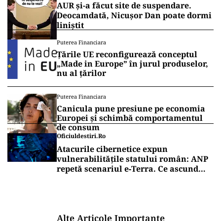
AUR și-a făcut site de suspendare.
Deocamdată, Nicușor Dan poate dormi
liniștit
Puterea Financiara
Țările UE reconfigurează conceptul
„Made in Europe” în jurul produselor,
nu al țărilor
Puterea Financiara
Canicula pune presiune pe economia
Europei și schimbă comportamentul
de consum
Oficiuldestiri.ro
Atacurile cibernetice expun
vulnerabilitățile statului român: ANP
repetă scenariul e‑Terra. Ce ascund
comunicările oficiale și cine răspunde
pentru mentenanța IT a instituțiilor
publice
Alte Articole Importante