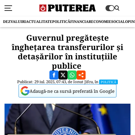
DEZVALUIRI
ACTUALITATE
POLITICĂ
FINANCIAR
ECONOMIE
SOCIAL
OPIN
Guvernul pregătește
înghețarea transferurilor și
detașărilor în instituțiile
publice
Publicat: 29 iul. 2025, 07:43, de
Ionut Jifcu
, în
POLITICĂ
Adaugă-ne ca sursă preferată în Google