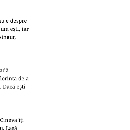
 nu e despre
cum ești, iar
singur,
vadă
dorința de a
. Dacă ești
 Cineva îți
nu. Lasă