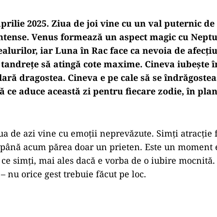
rilie 2025. Ziua de joi vine cu un val puternic de
intense. Venus formează un aspect magic cu Neptu
dealurilor, iar Luna în Rac face ca nevoia de afecți
 tandrețe să atingă cote maxime. Cineva iubește î
lară dragostea. Cineva e pe cale să se îndrăgoste
tă ce aduce această zi pentru fiecare zodie, în pl
ua de azi vine cu emoții neprevăzute. Simți atracție 
 până acum părea doar un prieten. Este un moment 
ce simți, mai ales dacă e vorba de o iubire mocnită. 
– nu orice gest trebuie făcut pe loc.
Play