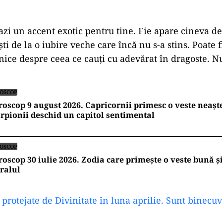
azi un accent exotic pentru tine. Fie apare cineva de 
ști de la o iubire veche care încă nu s-a stins. Poate f
rnice despre ceea ce cauți cu adevărat în dragoste. N
OSCOP
oscop 9 august 2026. Capricornii primesc o veste neașt
rpionii deschid un capitol sentimental
OSCOP
oscop 30 iulie 2026. Zodia care primește o veste bună ș
ralul
 protejate de Divinitate în luna aprilie. Sunt binecuv