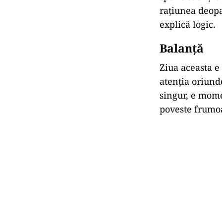
rațiunea deopa
explică logic.
Balanță
Ziua aceasta e 
atenția oriunde
singur, e mome
poveste frumo