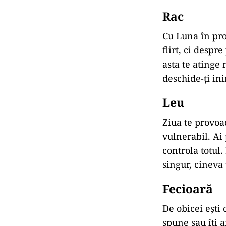
Rac
Cu Luna în prop
flirt, ci despr
asta te atinge
deschide-ți in
Leu
Ziua te provoac
vulnerabil. Ai
controla totul.
singur, cineva
Fecioară
De obicei ești 
spune sau îți a