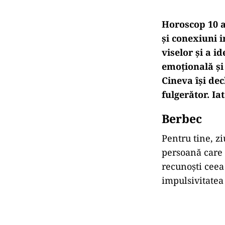
Horoscop 10 ap
și conexiuni 
viselor și a i
emoțională și
Cineva își dec
fulgerător. Ia
Berbec
Pentru tine, zi
persoană care
recunoști ceea 
impulsivitatea 