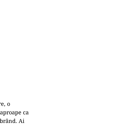
e, o
i aproape ca
ibrând. Ai