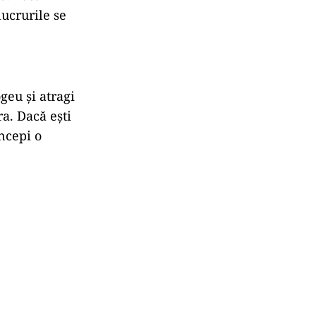
lucrurile se
geu și atragi
ra. Dacă ești
ncepi o