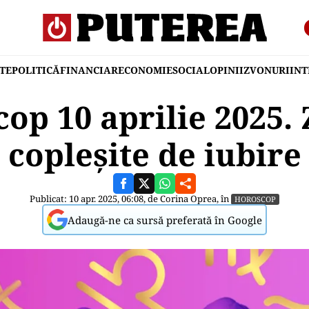
TE
POLITICĂ
FINANCIAR
ECONOMIE
SOCIAL
OPINII
ZVONURI
IN
op 10 aprilie 2025. 
copleșite de iubire
Publicat: 10 apr. 2025, 06:08, de
Corina Oprea
, în
HOROSCOP
Adaugă-ne ca sursă preferată în Google