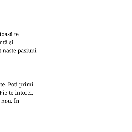
ioasă te
nță și
ot naște pasiuni
te. Poți primi
ie te întorci,
a nou. În