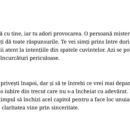
ă cu tine, iar tu adori provocarea. O persoană mister
ți dă toate răspunsurile. Te vei simți prins între dori
i atent la intențiile din spatele cuvintelor. Azi se p
 încurcături periculoase.
 privești înapoi, dar și să te întrebi ce vrei mai depar
 iubire din trecut care nu s-a încheiat cu adevărat. F
 timpul să închizi acel capitol pentru a face loc unui
claritatea vine prin sinceritate.