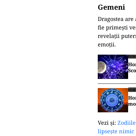
Gemeni
Dragostea are 
fie primești ve
revelații pute
emoții.
HOR
Hor
Sco
HOR
Hor
mo
Vezi și:
Zodiile
lipsește nimic