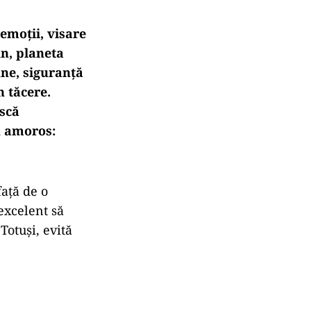
 emoții, visare
n, planeta
une, siguranță
n tăcere.
ască
an amoros:
față de o
excelent să
Totuși, evită