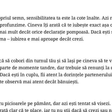
riul semn, sensibilitatea ta este la cote înalte. Azi
e profunzime. Cineva îți arată că te iubește exact așa 
 mai mult decât orice declarație pompoasă. Dacă ești 
ima – iubirea e mai aproape decât crezi.
ă să cobori din turnul tău și să lași pe cineva să te 
 parte de momente tandre, dar trebuie să renunți la 
 Dacă ești în cuplu, fii atent la dorințele partenerului
 te observă mai atent decât bănuiești.
cu picioarele pe pământ, dar azi ești tentat să visezi.
rată clar că te place, iar tu nu știi dacă să crezi sau 