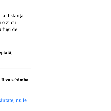
la distanță,
i o zi cu
u fugi de
eptată,
i îi va schimba
ântate, nu le