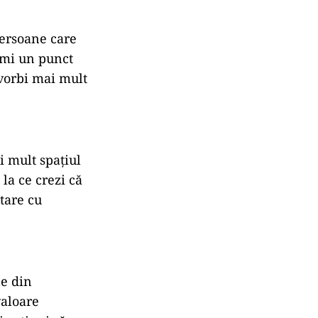
ersoane
care
imi
un
punct
vorbi
mai
mult
i
mult
spațiul
u
la
ce
crezi
că
ctare
cu
ne
din
valoare