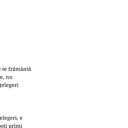
e
te
frământă
re,
nu
țelegeri
elegeri,
e
poți
primi