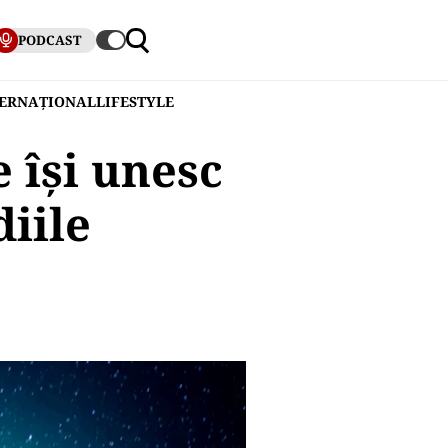
PODCAST
TERNAȚIONAL
LIFESTYLE
 își unesc
diile