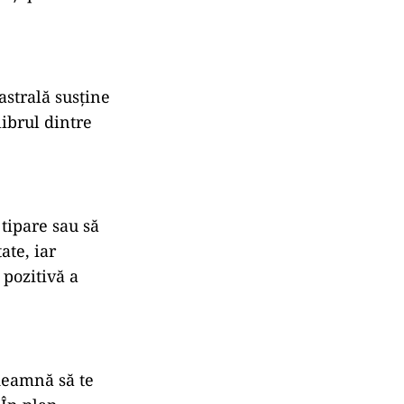
astrală
susține
librul
dintre
n
tipare
sau
să
tate,
iar
a
pozitivă
a
deamnă
să
te