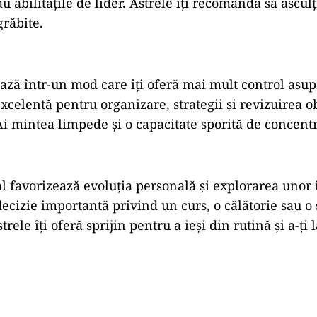
au
abilitățile
de
lider.
Astrele
îți
recomandă
să
ascul
grăbite.
șază
într-
un
mod
care
îți
oferă
mai
mult
control
asu
excelentă
pentru
organizare,
strategii
și
revizuirea
o
Ai
mintea
limpede
și
o
capacitate
sporită
de
concentr
al
favorizează
evoluția
personală
și
explorarea
unor
decizie
importantă
privind
un
curs,
o
călătorie
sau
o
strele
îți
oferă
sprijin
pentru
a
ieși
din
rutină
și
a-
ți
l