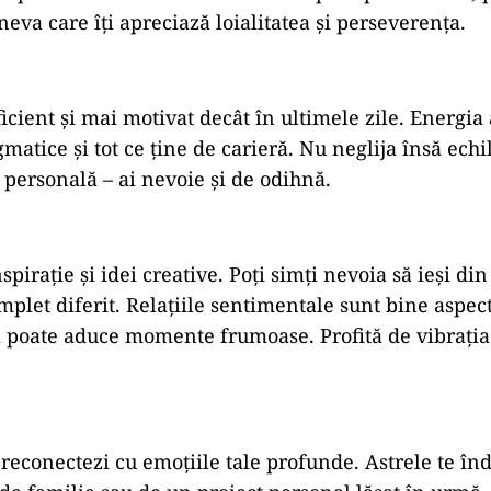
ineva
care
îți
apreciază
loialitatea
și
perseverența.
ficient
și
mai
motivat
decât
în
ultimele
zile.
Energia
gmatice
și
tot
ce
ține
de
carieră.
Nu
neglija
însă
echi
a
personală –
ai
nevoie
și
de
odihnă.
nspirație
și
idei
creative.
Poți
simți
nevoia
să
ieși
di
mplet
diferit.
Relațiile
sentimentale
sunt
bine
aspec
a
poate
aduce
momente
frumoase.
Profită
de
vibrați
e
reconectezi
cu
emoțiile
tale
profunde.
Astrele
te
în