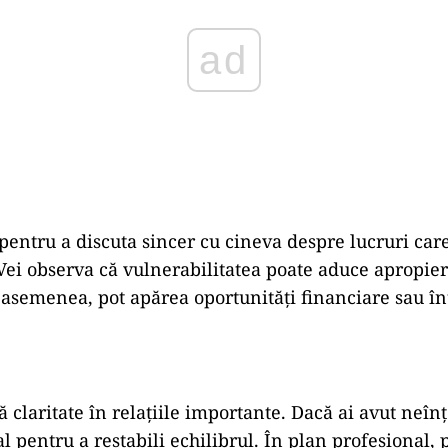
ad
pentru
a
discuta
sincer
cu
cineva
despre
lucruri
car
Vei
observa
că
vulnerabilitatea
poate
aduce
apropie
e
asemenea,
pot
apărea
oportunități
financiare
sau
în
ră
claritate
în
relațiile
importante.
Dacă
ai
avut
neînț
al
pentru
a
restabili
echilibrul.
În
plan
profesional,