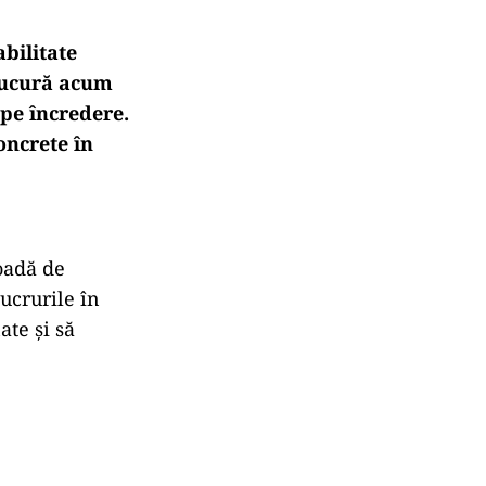
abilitate
 bucură acum
pe
încredere.
oncrete
în
oadă
de
lucrurile
în
ate
și
să