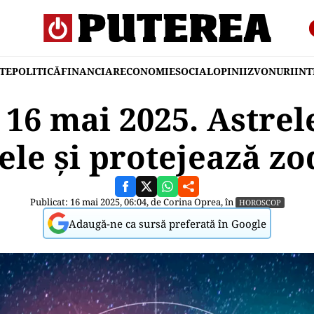
TE
POLITICĂ
FINANCIAR
ECONOMIE
SOCIAL
OPINII
ZVONURI
IN
16 mai 2025. Astrele
ele și protejează zo
Publicat: 16 mai 2025, 06:04, de
Corina Oprea
, în
HOROSCOP
Adaugă-ne ca sursă preferată în Google