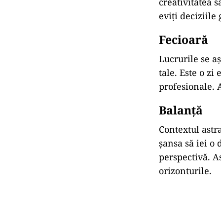
creativitatea
s
eviți
deciziile
Fecioară
Lucrurile
se
a
tale.
Este
o
zi
profesionale.
Balanță
Contextul
astr
șansa
să
iei
o
perspectivă.
A
orizonturile.