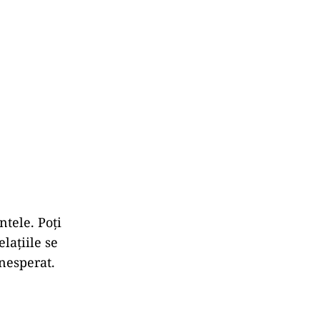
entele.
Poți
elațiile
se
nesperat.