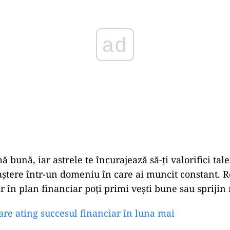
mă
bună,
iar
astrele
te
încurajează
să-
ți
valorifici
tal
aștere
într-
un
domeniu
în
care
ai
muncit
constant.
R
ar
în
plan
financiar
poți
primi
vești
bune
sau
sprijin
are ating succesul financiar în luna mai