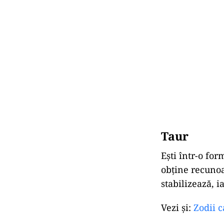
Taur
Ești
într-
o
for
obține
recuno
stabilizează,
i
Vezi și:
Zodii c