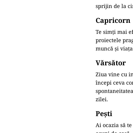
sprijin
de
la
c
Capricorn
Te
simți
mai
e
proiectele
pra
muncă
și
viaț
Vărsător
Ziua
vine
cu
i
începi
ceva
co
spontaneitate
zilei.
Pești
Ai
ocazia
să
t