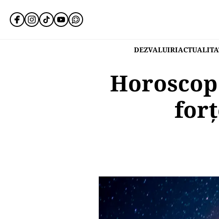
DEZVALUIRI
ACTUALITA
Horoscop 
forț