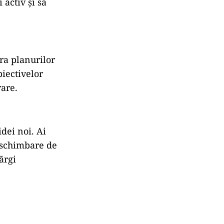
ți
activ
și
să
pra
planurilor
biectivelor
are.
idei
noi.
Ai
schimbare
de
ărgi