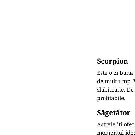
Scorpion
Este
o
zi
bună
de
mult
timp.
slăbiciune.
D
profitabile.
Săgetător
Astrele
îți
ofe
momentul
ide