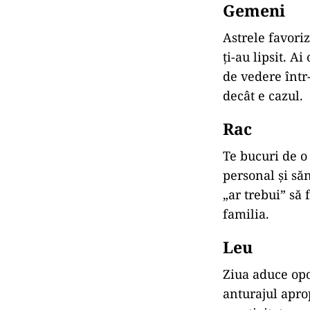
Gemeni
Astrele
favori
ți-
au
lipsit.
Ai
de
vedere
într
decât
e
cazul.
Rac
Te
bucuri
de
personal
și
să
„
ar
trebui”
să
familia.
Leu
Ziua
aduce
opo
anturajul
apro