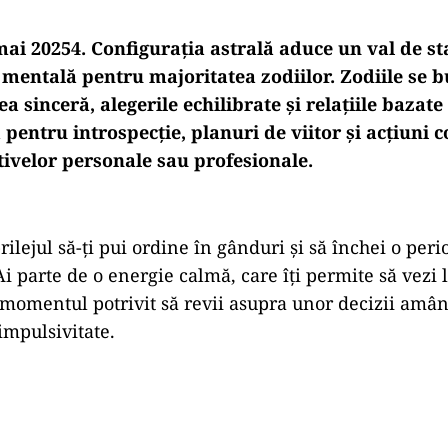
ai 20254. C
onfigurația
astrală
aduce
un
val
de
st
i
mentală
pentru
majoritatea
zodiilor. Zodiile se
rea
sinceră,
alegerile
echilibrate
și
relațiile
bazate
ă
pentru
introspecție,
planuri
de
viitor
și
acțiuni
c
tivelor
personale
sau
profesionale.
rilejul
să-
ți
pui
ordine
în
gânduri
și
să
închei
o
peri
Ai
parte
de
o
energie
calmă,
care
îți
permite
să
vezi
momentul
potrivit
să
revii
asupra
unor
decizii
amân
impulsivitate.
Play