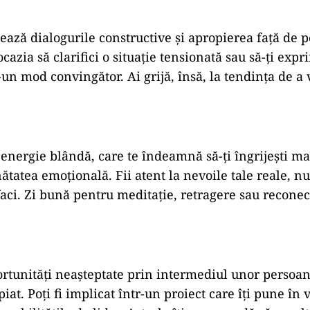
zează
dialogurile
constructive
și
apropierea
față
de
p
ocazia
să
clarifici
o
situație
tensionată
sau
să-
ți
expr
-
un
mod
convingător.
Ai
grijă,
însă,
la
tendința
de
a
o
energie
blândă,
care
te
îndeamnă
să-
ți
îngrijești
ma
nătatea
emoțională.
Fii
atent
la
nevoile
tale
reale,
n
faci.
Zi
bună
pentru
meditație,
retragere
sau
recone
rtunități
neașteptate
prin
intermediul
unor
persoa
piat.
Poți
fi
implicat
într-
un
proiect
care
îți
pune
în