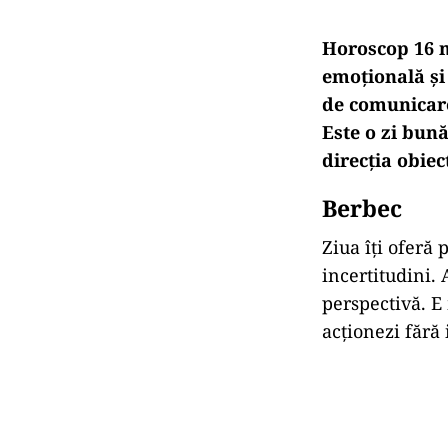
Horoscop 16 m
emoțională
ș
de
comunica
Este
o
zi
bun
direcția
obiec
Berbec
Ziua
îți
oferă
p
incertitudini.
perspectivă.
E
acționezi
fără