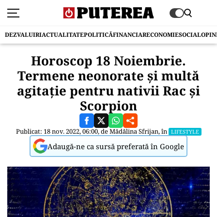
DEZVALUIRI
ACTUALITATE
POLITICĂ
FINANCIAR
ECONOMIE
SOCIAL
OPIN
Horoscop 18 Noiembrie.
Termene neonorate și multă
agitație pentru nativii Rac și
Scorpion
Publicat: 18 nov. 2022, 06:00, de
Mădălina Sfrijan
, în
LIFESTYLE
Adaugă-ne ca sursă preferată în Google