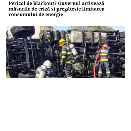
Pericol de blackout? Guvernul activează
măsurile de criză și pregătește limitarea
consumului de energie
ACTUALITATE
Alertă majoră în Timiș! Populația, evacuată
după răsturnarea unui camion cu hipoclorit pe
DN68A