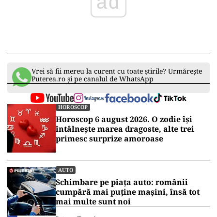
ad
Vrei să fii mereu la curent cu toate știrile? Urmărește
Puterea.ro și pe canalul de WhatsApp
HOROSCOP
Horoscop 6 august 2026. O zodie își
întâlnește marea dragoste, alte trei
primesc surprize amoroase
AUTO
Schimbare pe piața auto: românii
cumpără mai puține mașini, însă tot
mai multe sunt noi