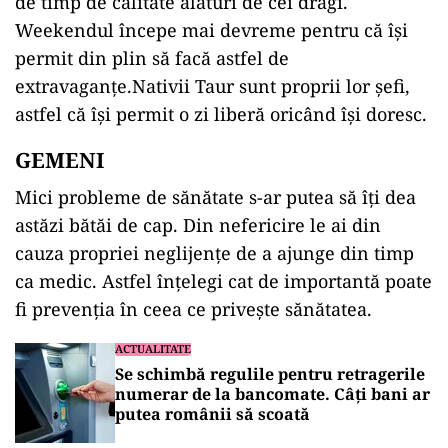
de timp de calitate alături de cei dragi.
Weekendul începe mai devreme pentru că își
permit din plin să facă astfel de
extravaganțe.Nativii Taur sunt proprii lor șefi,
astfel că își permit o zi liberă oricând își doresc.
GEMENI
Mici probleme de sănătate s-ar putea să îți dea
astăzi bătăi de cap. Din nefericire le ai din
cauza propriei neglijențe de a ajunge din timp
ca medic. Astfel înțelegi cat de importantă poate
fi prevenția în ceea ce privește sănătatea.
ACTUALITATE
Se schimbă regulile pentru retragerile
numerar de la bancomate. Câți bani ar
putea românii să scoată