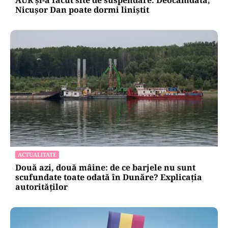
AUR și-a făcut site de suspendare. Deocamdată,
Nicușor Dan poate dormi liniștit
ACTUALITATE
Două azi, două mâine: de ce barjele nu sunt
scufundate toate odată în Dunăre? Explicația
autorităților