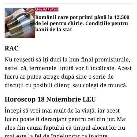
ACTUALITATE
Românii care pot primi până la 12.500
de lei pentru chirie. Condițiile pentru
banii de la stat
RAC
Nu reușești să îți duci la bun final promisiunile,
astfel că, termenele limită vor fi încălcate. Acest
lucru ar putea atrage după sine o serie de
discuții cu posibili clienți sau colegi de muncă.
Horoscop 18 Noiembrie LEU
Începi să vrei mai mult de la viață, iar acest
lucru poate fi deranjant pentru cei din jur. Mai
ales din cauza faptului că timpul alocat lor nu
mai este la fel de îndelungat ca înainte.