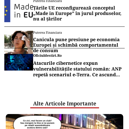
Puterea Financiara
Țările UE reconfigurează conceptul
„Made in Europe” în jurul produselor,
nu al țărilor
Puterea Financiara
Canicula pune presiune pe economia
Europei și schimbă comportamentul
de consum
Oficiuldestiri.ro
Atacurile cibernetice expun
vulnerabilitățile statului român: ANP
repetă scenariul e‑Terra. Ce ascund
comunicările oficiale și cine răspunde
pentru mentenanța IT a instituțiilor
publice
Alte Articole Importante