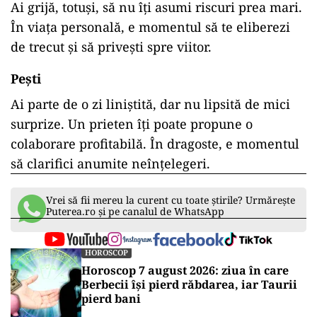
Ai grijă, totuși, să nu îți asumi riscuri prea mari.
În viața personală, e momentul să te eliberezi
de trecut și să privești spre viitor.
Pești
Ai parte de o zi liniștită, dar nu lipsită de mici
surprize. Un prieten îți poate propune o
colaborare profitabilă. În dragoste, e momentul
să clarifici anumite neînțelegeri.
Vrei să fii mereu la curent cu toate știrile? Urmărește
Puterea.ro și pe canalul de WhatsApp
HOROSCOP
Horoscop 7 august 2026: ziua în care
Berbecii își pierd răbdarea, iar Taurii
pierd bani