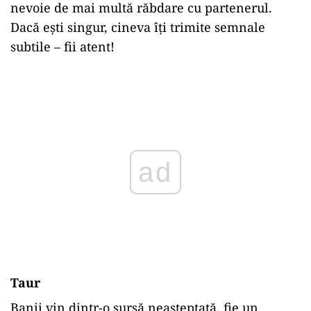
nevoie de mai multă răbdare cu partenerul.
Dacă ești singur, cineva îți trimite semnale
subtile – fii atent!
Play
Taur
Banii vin dintr-o sursă neașteptată, fie un