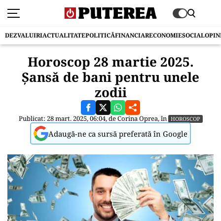
DEZVALUIRI
ACTUALITATE
POLITICĂ
FINANCIAR
ECONOMIE
SOCIAL
OPIN
Horoscop 28 martie 2025.
Șansă de bani pentru unele
zodii
Publicat: 28 mart. 2025, 06:04, de
Corina Oprea
, în
HOROSCOP
Adaugă-ne ca sursă preferată în Google