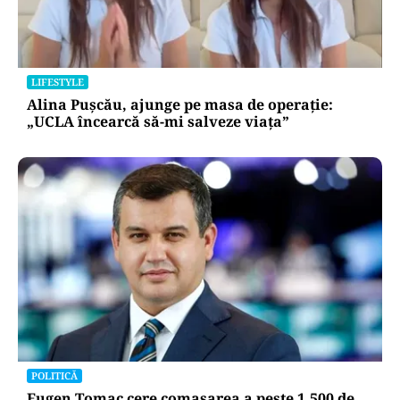
LIFESTYLE
Alina Pușcău, ajunge pe masa de operație:
„UCLA încearcă să-mi salveze viața”
POLITICĂ
Eugen Tomac cere comasarea a peste 1.500 de