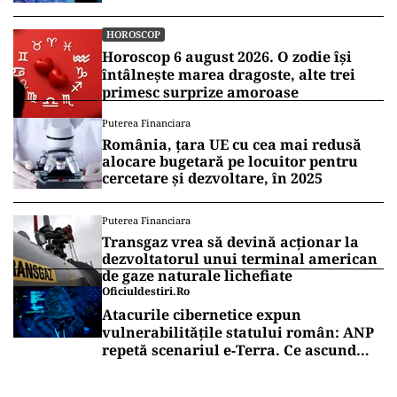
HOROSCOP
Horoscop 6 august 2026. O zodie își
întâlnește marea dragoste, alte trei
primesc surprize amoroase
Puterea Financiara
România, țara UE cu cea mai redusă
alocare bugetară pe locuitor pentru
cercetare și dezvoltare, în 2025
Puterea Financiara
Transgaz vrea să devină acționar la
dezvoltatorul unui terminal american
de gaze naturale lichefiate
Oficiuldestiri.ro
Atacurile cibernetice expun
vulnerabilitățile statului român: ANP
repetă scenariul e‑Terra. Ce ascund
comunicările oficiale și cine răspunde
pentru mentenanța IT a instituțiilor