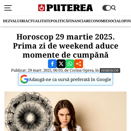
DEZVALUIRI
ACTUALITATE
POLITICĂ
FINANCIAR
ECONOMIE
SOCIAL
OPIN
Horoscop 29 martie 2025.
Prima zi de weekend aduce
momente de cumpănă
Publicat: 29 mart. 2025, 06:03, de
Corina Oprea
, în
HOROSCOP
Adaugă-ne ca sursă preferată în Google