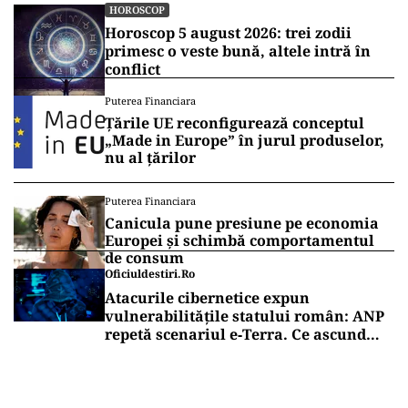
HOROSCOP
Horoscop 5 august 2026: trei zodii
primesc o veste bună, altele intră în
conflict
Puterea Financiara
Țările UE reconfigurează conceptul
„Made in Europe” în jurul produselor,
nu al țărilor
Puterea Financiara
Canicula pune presiune pe economia
Europei și schimbă comportamentul
de consum
Oficiuldestiri.ro
Atacurile cibernetice expun
vulnerabilitățile statului român: ANP
repetă scenariul e‑Terra. Ce ascund
comunicările oficiale și cine răspunde
pentru mentenanța IT a instituțiilor
publice