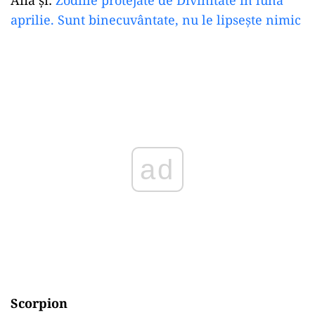
Află și:
Zodiile protejate de Divinitate în luna
aprilie. Sunt binecuvântate, nu le lipsește nimic
ad
Scorpion