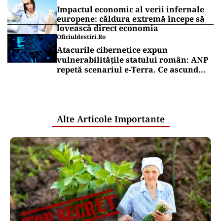
Impactul economic al verii infernale
europene: căldura extremă începe să
lovească direct economia
Oficiuldestiri.ro
Atacurile cibernetice expun
vulnerabilitățile statului român: ANP
repetă scenariul e‑Terra. Ce ascund
comunicările oficiale și cine răspunde
pentru mentenanța IT a instituțiilor
publice
Alte Articole Importante