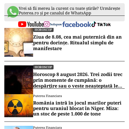
Vrei să fii mereu la curent cu toate știrile? Urmărește
Puterea.ro și pe canalul de WhatsApp
HOROSCOP
Ziua de 8.08, cea mai puternică din an
pentru dorințe. Ritualul simplu de
manifestare
HOROSCOP
Horoscop 8 august 2026. Trei zodii trec
prin momente de cumpănă: o
despărțire sau o veste neașteptată le
schimbă planurile
Puterea Financiara
România intră în jocul marilor puteri
pentru uraniul blocat în Niger. Miza:
un stoc de peste 1.000 de tone
Puterea Financiara