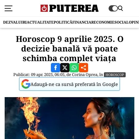
DEZVALUIRI
ACTUALITATE
POLITICĂ
FINANCIAR
ECONOMIE
SOCIAL
OPIN
Horoscop 9 aprilie 2025. O
decizie banală vă poate
schimba complet viața
Publicat: 09 apr. 2025, 06:05, de
Corina Oprea
, în
HOROSCOP
Adaugă-ne ca sursă preferată în Google