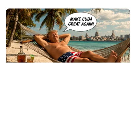
INTERNAȚIONAL
Cuba, prinsă în menghină. Marco Rubio
avertizează Havana că nu mai există nicio
„supapă de scăpare”
TOS
Politica Cookies
Protecția Datelor Personale
Despre Noi
Publicitate
Echipa