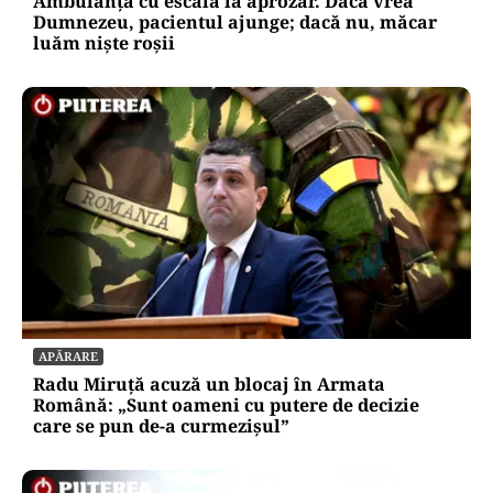
Ambulanța cu escală la aprozar. Dacă vrea
Dumnezeu, pacientul ajunge; dacă nu, măcar
luăm niște roșii
APĂRARE
Radu Miruță acuză un blocaj în Armata
Română: „Sunt oameni cu putere de decizie
care se pun de-a curmezișul”