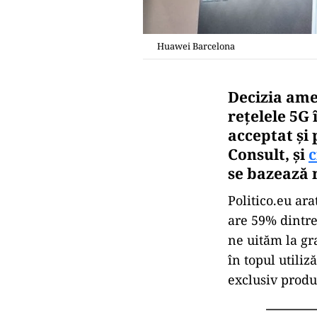
Huawei Barcelona
Decizia ame
rețelele 5G 
acceptat și 
Consult, și
c
se bazează 
Politico.eu ar
are 59% dintre
ne uităm la gr
în topul utili
exclusiv prod