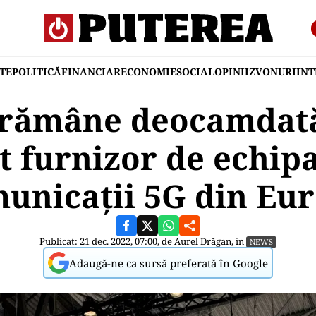
TE
POLITICĂ
FINANCIAR
ECONOMIE
SOCIAL
OPINII
ZVONURI
IN
rămâne deocamdată
t furnizor de echip
unicații 5G din Eu
Publicat: 21 dec. 2022, 07:00, de
Aurel Drăgan
, în
NEWS
Adaugă-ne ca sursă preferată în Google