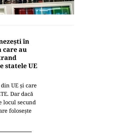
nezești în
a care au
Strand
e statele UE
din UE și care
ZTE. Dar dacă
e locul secund
are folosește