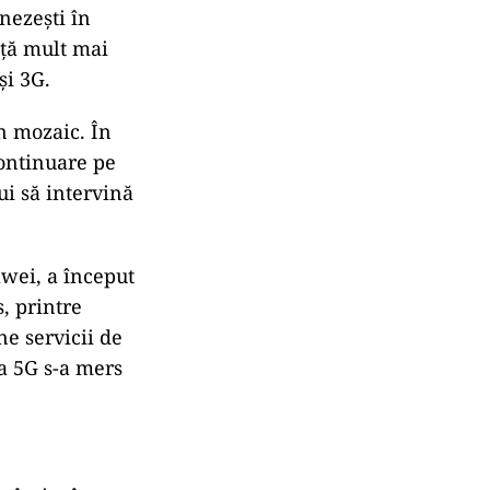
nezești în
ență mult mai
și 3G.
n mozaic. În
continuare pe
ui să intervină
wei, a început
s, printre
ne servicii de
la 5G s-a mers