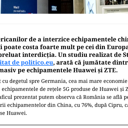
ricanilor de a interzice echipamentele chi
îi poate costa foarte mult pe cei din Europ
preluat interdicția. Un studiu realizat de 
itat de politico.eu
, arată că jumătate dintr
masiv pe echipamentele Huawei și ZTE.
at cu degetul spre Germania, cea mai mare economie 
 echipamentele de rețele 5G produse de Huawei și 
aficul prezentat putem observa că România se află p
zării echipamentelor din China, cu 76%, după Cipru, c
use Huawei.