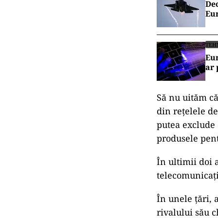
Dec
Eu
TEH
Eur
ar 
Să nu uităm că
din rețelele de
putea exclude 
produsele pent
În ultimii doi
telecomunicați
În unele țări, 
rivalului său 