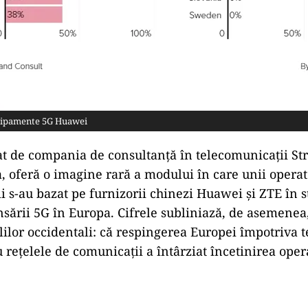
chipamente 5G Huawei
zat de compania de consultanță în telecomunicații St
 oferă o imagine rară a modului în care unii operat
i s-au bazat pe furnizorii chinezi Huawei și ZTE în s
ansării 5G în Europa. Cifrele subliniază, de asemenea
alilor occidentali: că respingerea Europei împotriva 
 rețelele de comunicații a întârziat încetinirea oper