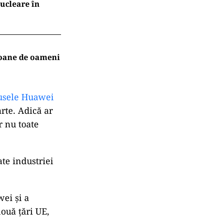
nucleare în
lioane de oameni
dusele Huawei
arte. Adică ar
r nu toate
ate industriei
wei și a
ouă țări UE,