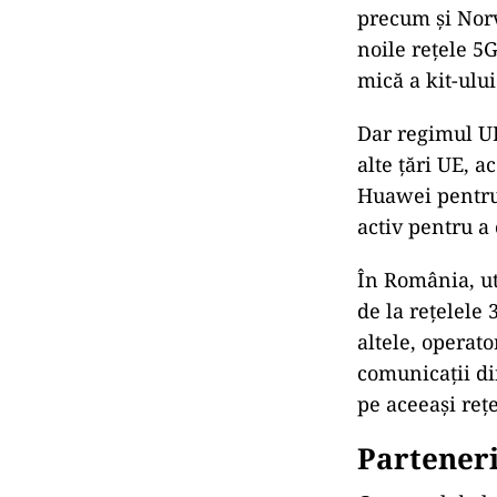
precum și Norv
noile rețele 5G
mică a kit-ului
Dar regimul UE
alte țări UE, a
Huawei pentru a
activ pentru a 
În România, ut
de la rețelele 
altele, operato
comunicații di
pe aceeași rețe
Partener