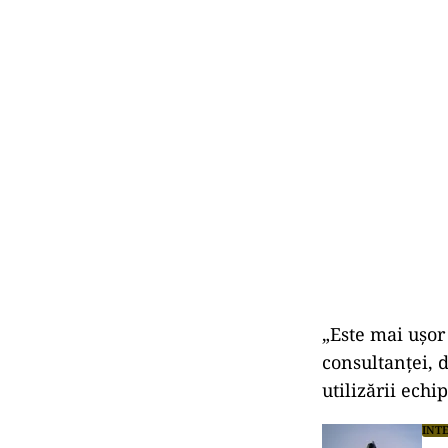
„Este mai ușor
consultanței, 
utilizării ech
INT