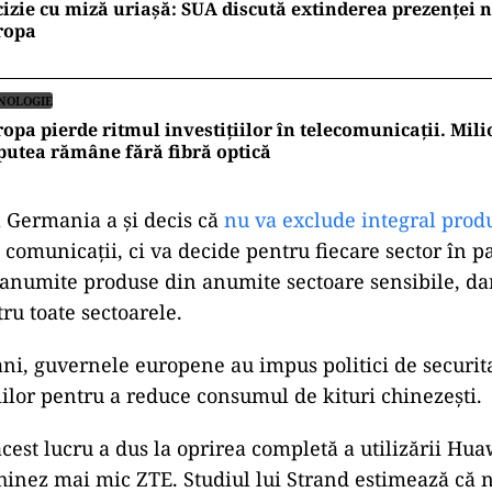
izie cu miză uriașă: SUA discută extinderea prezenței 
ropa
NOLOGIE
opa pierde ritmul investițiilor în telecomunicații. Mi
putea rămâne fără fibră optică
 Germania a și decis că
nu va exclude integral pro
 comunicații, ci va decide pentru fiecare sector în p
anumite produse din anumite sectoare sensibile, da
ru toate sectoarele.
 ani, guvernele europene au impus politici de securit
ilor pentru a reduce consumul de kituri chinezești.
acest lucru a dus la oprirea completă a utilizării Hua
chinez mai mic ZTE. Studiul lui Strand estimează că n