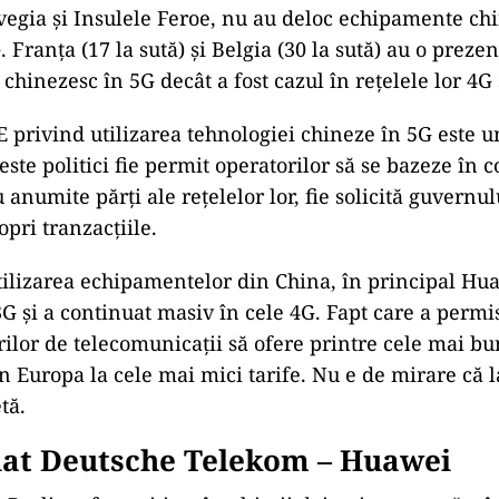
egia și Insulele Feroe, nu au deloc echipamente chi
. Franța (17 la sută) și Belgia (30 la sută) au o prez
 chinezesc în 5G decât a fost cazul în rețelele lor 4G 
 privind utilizarea tehnologiei chineze în 5G este u
ceste politici fie permit operatorilor să se bazeze în 
numite părți ale rețelelor lor, fie solicită guvernul
opri tranzacțiile.
ilizarea echipamentelor din China, în principal Hua
3G și a continuat masiv în cele 4G. Fapt care a permi
rilor de telecomunicații să ofere printre cele mai bu
n Europa la cele mai mici tarife. Nu e de mirare că 
tă.
iat Deutsche Telekom – Huawei