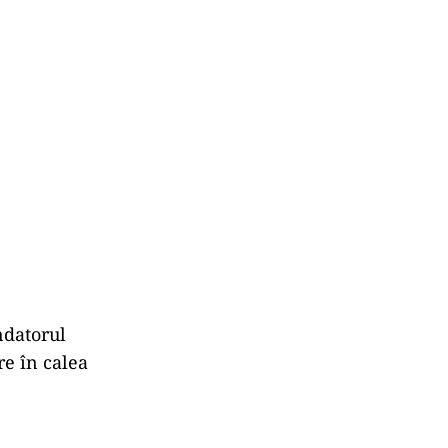
ndatorul
re în calea