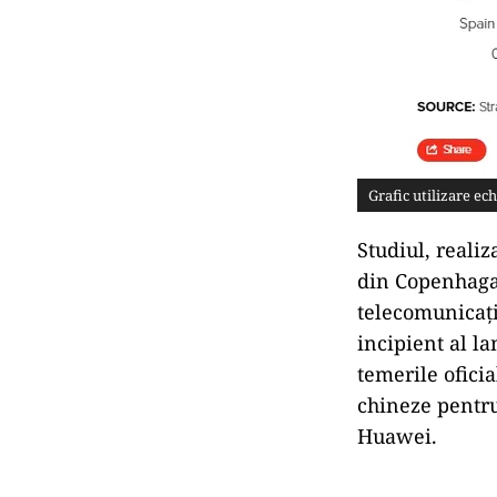
Grafic utilizare e
Studiul, reali
din Copenhaga,
telecomunicați
incipient al l
temerile ofici
chineze pentru
Huawei.