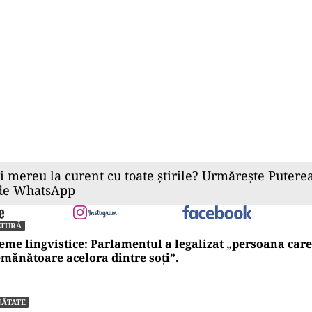
ii mereu la curent cu toate știrile? Urmărește Puterea
 de WhatsApp
LTURĂ
eme lingvistice: Parlamentul a legalizat „persoana care 
mănătoare acelora dintre soți”.
NĂTATE