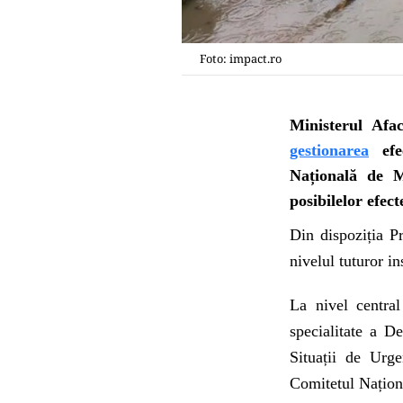
Foto: impact.ro
Ministerul Afa
gestionarea
efec
Națională de Me
posibilelor efect
Din dispoziția P
nivelul tuturor in
La nivel central
specialitate a D
Situații de Urge
Comitetul Naționa