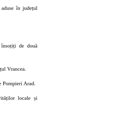
 aduse în județul
însoțiți de două
ețul Vrancea.
de Pompieri Arad.
tăților locale și