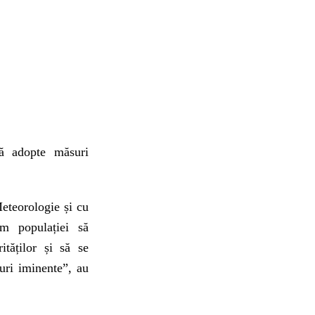
să adopte măsuri
eteorologie și cu
m populației să
ităților și să se
curi iminente”, au