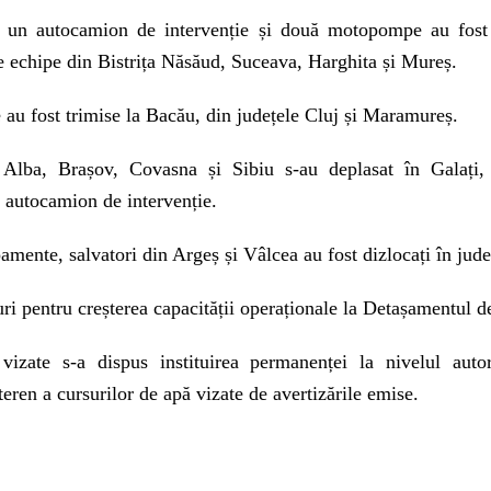
, un autocamion de intervenție și două motopompe au fost
de echipe din Bistrița Năsăud, Suceava, Harghita și Mureș.
 au fost trimise la Bacău, din județele Cluj și Maramureș.
lba, Brașov, Covasna și Sibiu s-au deplasat în Galați, 
autocamion de intervenție.
amente, salvatori din Argeș și Vâlcea au fost dizlocați în jud
i pentru creșterea capacității operaționale la Detașamentul 
vizate s-a dispus instituirea permanenței la nivelul autori
teren a cursurilor de apă vizate de avertizările emise.