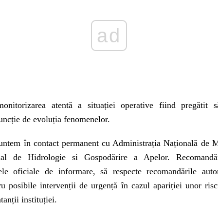
ad
nitorizarea atentă a situației operative fiind pregătit 
uncție de evoluția fenomenelor.
ntem în contact permanent cu Administrația Națională de M
ional de Hidrologie si Gospodărire a Apelor. Recomandă
le oficiale de informare, să respecte recomandările autor
u posibile intervenții de urgență în cazul apariției unor ris
anții instituției.