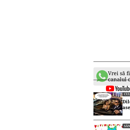
Vrei să f
canalul
CU
Dil
ase
SĂ