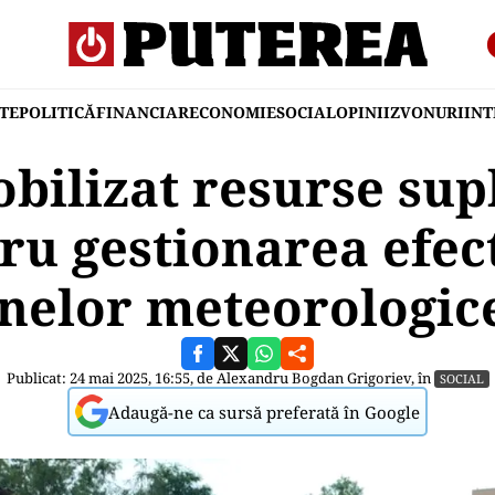
TE
POLITICĂ
FINANCIAR
ECONOMIE
SOCIAL
OPINII
ZVONURI
IN
bilizat resurse su
ru gestionarea efec
elor meteorologic
Publicat: 24 mai 2025, 16:55, de
Alexandru Bogdan Grigoriev
, în
SOCIAL
Adaugă-ne ca sursă preferată în Google