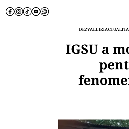
DEZVALUIRI
ACTUALITA
IGSU a mo
pent
fenomen