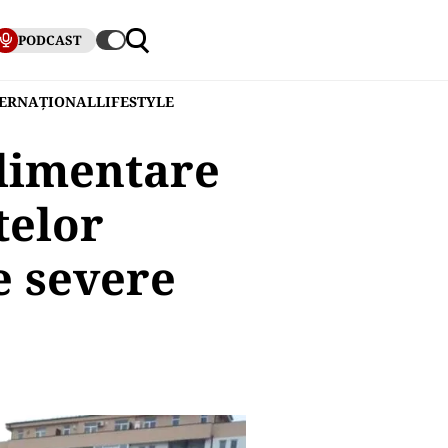
PODCAST
TERNAȚIONAL
LIFESTYLE
plimentare
telor
e severe