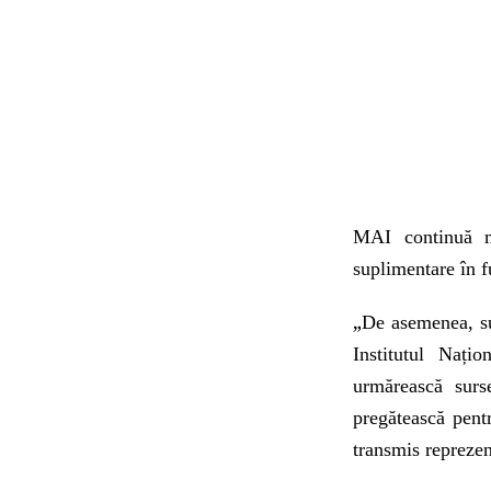
MAI continuă mo
suplimentare în f
„
De asemenea, su
Institutul Naț
urmărească surse
pregătească pentr
transmis reprezent