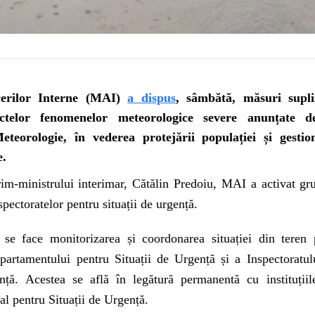
cerilor Interne (MAI)
a dispus
, sâmbătă, măsuri supl
telor fenomenelor meteorologice severe anunțate de
teorologie, în vederea protejării populației și gestion
e.
rim-ministrului interimar, Cătălin Predoiu, MAI a activat gru
spectoratelor pentru situații de urgență.
 se face monitorizarea și coordonarea situației din teren 
epartamentului pentru Situații de Urgență și a Inspectoratul
nță. Acestea se află în legătură permanentă cu instituțiil
l pentru Situații de Urgență.