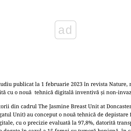
ad
studiu publicat la 1 februarie 2023 în revista Nature
uită cu o nouă tehnică digitală inventivă și non-invaz
ătorii din cadrul The Jasmine Breast Unit at Doncaste
atul Unit) au conceput o nouă tehnică de depistare 
tale, cu o precizie evaluată la 97,8%, datorită trans
e degete în cazul a 15 femei cu tumoră benignă, în 