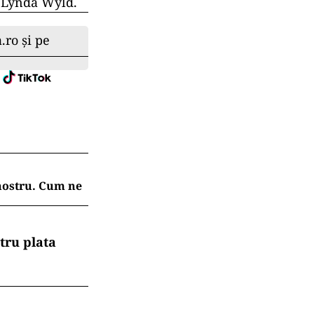
f. Lynda Wyld.
.ro și pe
 nostru. Cum ne
tru plata