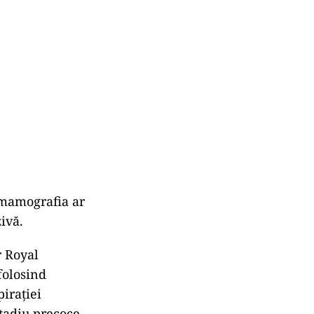
, mamografia ar
ivă.
r Royal
folosind
pirației
stadiu precoce