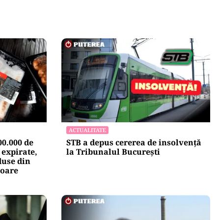
ACTUALITATE
0.000 de
STB a depus cererea de insolvență
 expirate,
la Tribunalul București
duse din
soare