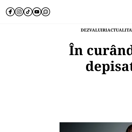
DEZVALUIRI
ACTUALITA
În curând
depisa