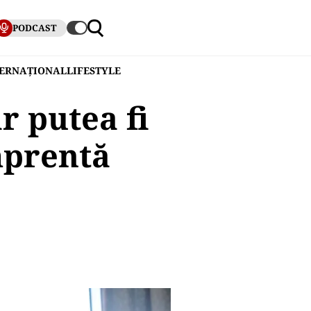
PODCAST
TERNAȚIONAL
LIFESTYLE
r putea fi
mprentă