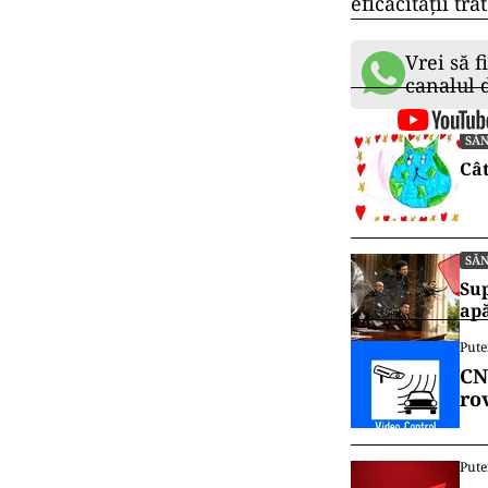
eficacității t
Vrei să f
canalul
SĂ
Cât
SĂ
Sup
ap
Pute
CN
ro
Pute