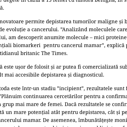
ă.
ovatoare permite depistarea tumorilor maligne și b
 de evoluție a cancerului. ”Analizând moleculele car
lui, am descoperit anumite molecule – mici proteine 
nțiali biomarkeri pentru cancerul mamar”, explică 
tidianul britanic The Times.
 este ușor de folosit și ar putea fi comercializată s
t mai accesibile depistarea și diagnosticul.
da este într-un stadiu ”incipient”, rezultatele sunt 
”Plănuim continuarea cercetărilor pentru a confirm
n grup mai mare de femei. Dacă rezultatele se confi
ă un mare potențial atât pentru depistarea, cât și p
cancerului mamar. De asemenea, îmbunătățește moni