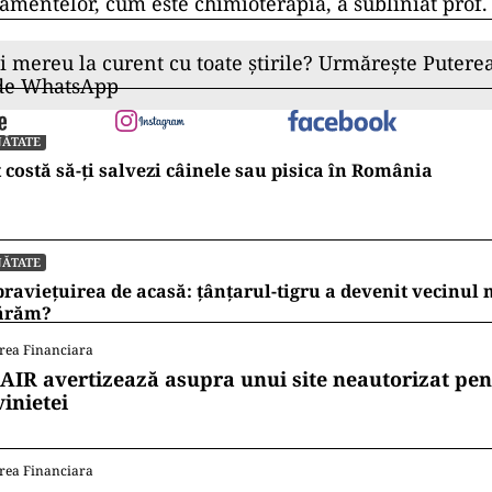
ratamentelor, cum este chimioterapia, a subliniat pro
ii mereu la curent cu toate știrile? Urmărește Puterea
 de WhatsApp
NĂTATE
 costă să-ți salvezi câinele sau pisica în România
NĂTATE
raviețuirea de acasă: țânțarul-tigru a devenit vecinul
ărăm?
rea Financiara
AIR avertizează asupra unui site neautorizat pen
vinietei
rea Financiara