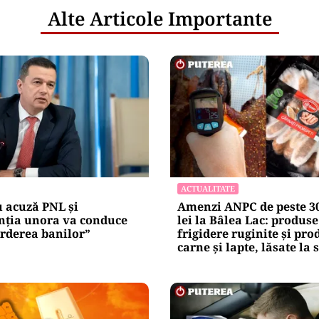
Alte Articole Importante
ACTUALITATE
 acuză PNL și
Amenzi ANPC de peste 30
enția unora va conduce
lei la Bâlea Lac: produse
erderea banilor”
frigidere ruginite și pro
carne și lapte, lăsate la 