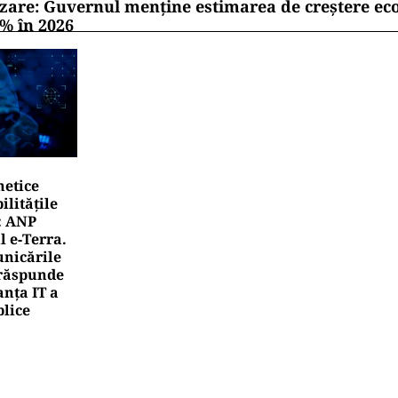
zare: Guvernul menține estimarea de creștere e
1% în 2026
netice
litățile
: ANP
l e‑Terra.
nicările
e răspunde
nța IT a
blice