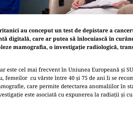
britanici au conceput un test de depistare a canc
ă digitală, care ar putea să înlocuiască în curân
leze mamografia, o investigație radiologică, tran
 este cel mai frecvent în Uniunea Europeană și SU
, femeilor cu vârste între 40 și 75 de ani li se rec
mografie, care permite detectarea anomaliilor în st
estigație este asociată cu expunerea la radiații și c