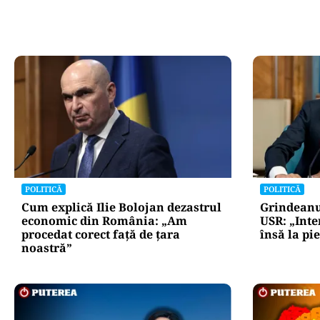
POLITICĂ
POLITICĂ
Cum explică Ilie Bolojan dezastrul
Grindeanu
economic din România: „Am
USR: „Int
procedat corect față de țara
însă la pi
noastră”