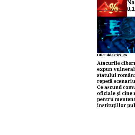
Na
0,
Oficiuldestiri.ro
Atacurile ciber
expun vulnerabi
statului român
repetă scenariu
Ce ascund comu
oficiale și cin
pentru mentena
instituțiilor pu