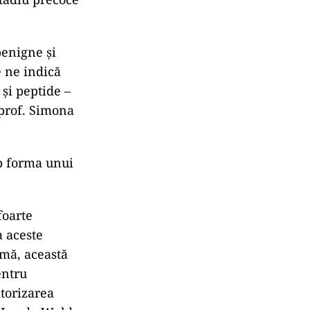
enigne și
e ne indică
și peptide –
prof. Simona
ub forma unui
foarte
a aceste
rmă, această
entru
torizarea