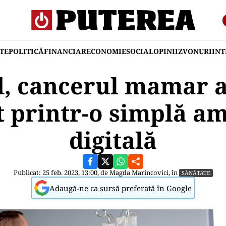
TE
POLITICĂ
FINANCIAR
ECONOMIE
SOCIAL
OPINII
ZVONURI
IN
, cancerul mamar a
t printr-o simplă a
digitală
Publicat: 25 feb. 2023, 13:00, de
Magda Marincovici
, în
SĂNĂTATE
Adaugă-ne ca sursă preferată în Google