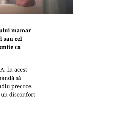
erului mamar
d sau cel
smite ca
A. În acest
omandă să
adiu precoce.
u un disconfort