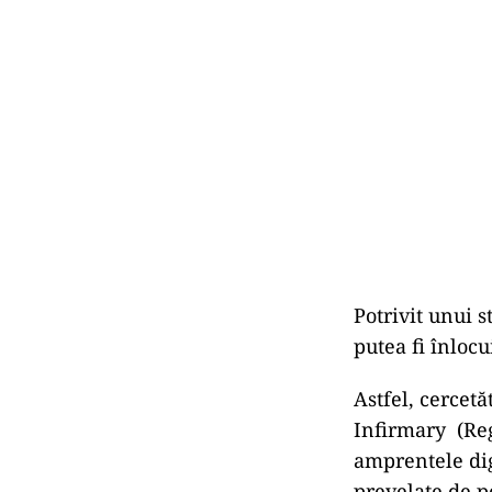
Potrivit unui 
putea fi înloc
Astfel, cercet
Infirmary (Reg
amprentele digi
prevelate de p