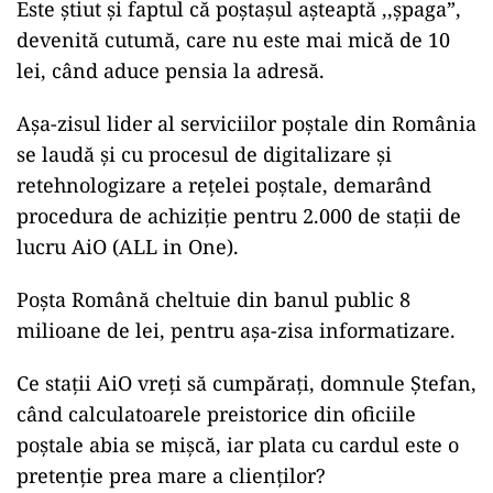
Este știut și faptul că poștașul așteaptă ,,șpaga”,
devenită cutumă, care nu este mai mică de 10
lei, când aduce pensia la adresă.
Așa-zisul lider al serviciilor poștale din România
se laudă și cu procesul de digitalizare și
retehnologizare a rețelei poștale, demarând
procedura de achiziție pentru 2.000 de stații de
lucru AiO (ALL in One).
Poșta Română cheltuie din banul public 8
milioane de lei, pentru așa-zisa informatizare.
Ce stații AiO vreți să cumpărați, domnule Ștefan,
când calculatoarele preistorice din oficiile
poștale abia se mișcă, iar plata cu cardul este o
pretenție prea mare a clienților?