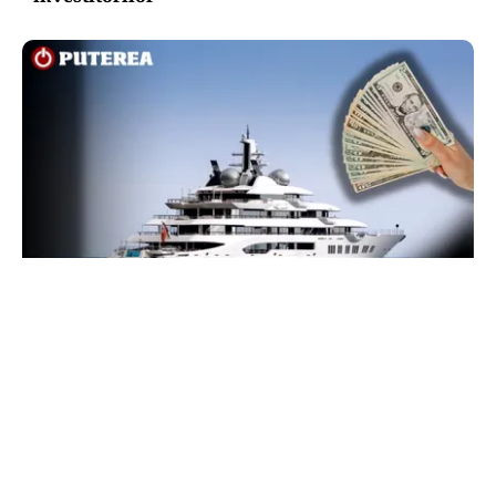
INTERNAȚIONAL
Megayahtul Amadea, confiscat de americani de
la un oligarh rus, a fost scos la vânzare. Noul
proprietar a scos din conturi 187 de milioane de
dolari
TOS
Politica Cookies
Protecția Datelor Personale