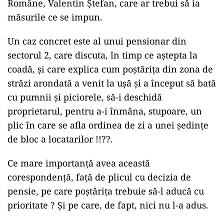
Române, Valentin Ștefan, care ar trebui să ia
măsurile ce se impun.
Un caz concret este al unui pensionar din
sectorul 2, care discuta, în timp ce aștepta la
coadă, și care explica cum poștărița din zona de
străzi arondată a venit la ușă și a început să bată
cu pumnii și piciorele, să-i deschidă
proprietarul, pentru a-i înmâna, stupoare, un
plic în care se afla ordinea de zi a unei ședințe
de bloc a locatarilor !!??.
Ce mare importanță avea această
corespondență, față de plicul cu decizia de
pensie, pe care poștărița trebuie să-l aducă cu
prioritate ? Și pe care, de fapt, nici nu l-a adus.