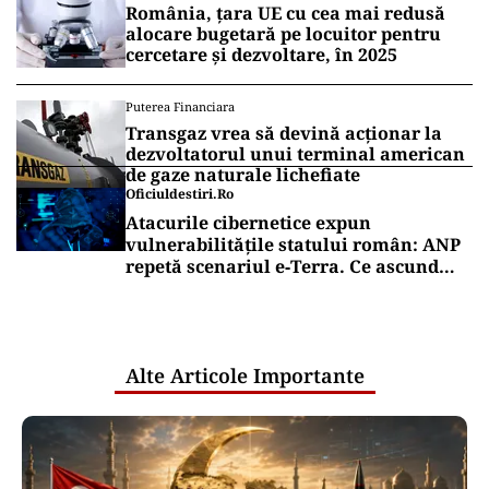
România, țara UE cu cea mai redusă
alocare bugetară pe locuitor pentru
cercetare și dezvoltare, în 2025
Puterea Financiara
Transgaz vrea să devină acționar la
dezvoltatorul unui terminal american
de gaze naturale lichefiate
Oficiuldestiri.ro
Atacurile cibernetice expun
vulnerabilitățile statului român: ANP
repetă scenariul e‑Terra. Ce ascund
comunicările oficiale și cine răspunde
pentru mentenanța IT a instituțiilor
publice
Alte Articole Importante