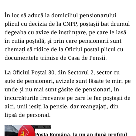
În loc să aducă la domiciliul pensionarului
plicul cu decizia de la CNPP, poștașii bat drumul
degeaba cu avize de înștiințare, pe care le lasă
în cutia poștală, și prin care pensionarii sunt
chemați să ridice de la Oficiul postal plicul cu
documentele trimise de Casa de Pensii.
La Oficiul Poștal 30, din Sectorul 2, sector cu
sute de pensionari, avizele sunt lăsate te miri pe
unde și nu mai sunt găsite de pensionari, în
încurcăturile frecvente pe care le fac poștașii de
aici, unii ieșiți la pensie, dar reangajați, din
lipsă de personal.
BUSINESS
Poșta Română, la un an după profitul