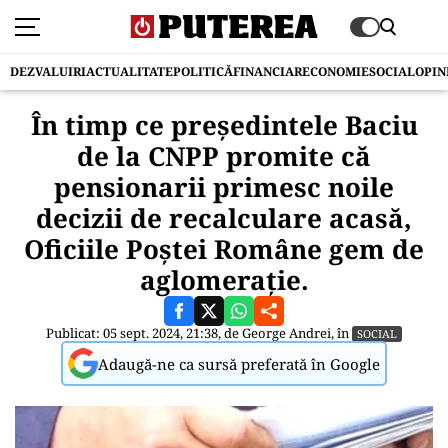
DEZVALUIRI
ACTUALITATE
POLITICĂ
FINANCIAR
ECONOMIE
SOCIAL
OPIN
În timp ce președintele Baciu
de la CNPP promite că
pensionarii primesc noile
decizii de recalculare acasă,
Oficiile Poștei Române gem de
aglomerație.
Publicat: 05 sept. 2024, 21:38, de
George Andrei
, în
SOCIAL
Adaugă-ne ca sursă preferată în Google