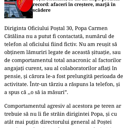
record: afaceri în creștere, marjă în
scădere
Diriginta Oficiului Poștal 30, Popa Carmen
Cătălina nu a putut fi contactată, numărul de
telefon al oficiului fiind fictiv. Nu am reușit să
obținem lămuriri legate de această șituație, sau
de comportamentul total anacronic al factorilor
angajați curent, sau al colaboratorilor aflați în
pensie, și cărora le-a fost prelungită perioada de
activitate. Într-un târziu a răspuns la telefon, și
a spus că ,,o să ia măsuri”.
Comportamentul agresiv al acestora pe teren ar
trebuie să nu îi fie străin dirigintei Popa, și cu
atât mai puțin directorului general al Poștei