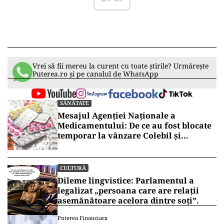
Vrei să fii mereu la curent cu toate știrile? Urmărește
Puterea.ro și pe canalul de WhatsApp
SĂNĂTATE
Mesajul Agenției Naționale a
Medicamentului: De ce au fost blocate
temporar la vânzare Colebil și
Panzcebil
CULTURĂ
Dileme lingvistice: Parlamentul a
legalizat „persoana care are relații
asemănătoare acelora dintre soți”.
Puterea Financiara