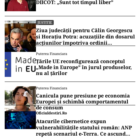
DIICOT: „Sunt tot timpul liber”
JUSTITIE
Ziua judecății pentru Călin Georgescu
și Horațiu Potra: acuzațiile din dosarul
acțiunilor împotriva ordinii
constituționale, pe masa judecătorilor
Puterea Financiara
de la Înalta Curte
Țările UE reconfigurează conceptul
„Made in Europe” în jurul produselor,
nu al țărilor
Puterea Financiara
Canicula pune presiune pe economia
Europei și schimbă comportamentul
de consum
Oficiuldestiri.ro
Atacurile cibernetice expun
vulnerabilitățile statului român: ANP
repetă scenariul e‑Terra. Ce ascund