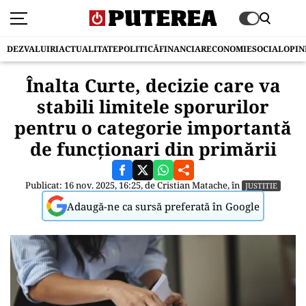
DEZVALUIRI
ACTUALITATE
POLITICĂ
FINANCIAR
ECONOMIE
SOCIAL
OPIN
Înalta Curte, decizie care va
stabili limitele sporurilor
pentru o categorie importantă
de funcționari din primării
Publicat: 16 nov. 2025, 16:25, de
Cristian Matache
, în
JUSTITIE
Adaugă-ne ca sursă preferată în Google