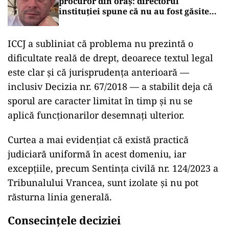
procuror din oraș: directorul
instituției spune că nu au fost găsite
documentele căutate
ICCJ a subliniat că problema nu prezintă o
dificultate reală de drept, deoarece textul legal
este clar și că jurisprudența anterioară —
inclusiv Decizia nr. 67/2018 — a stabilit deja că
sporul are caracter limitat în timp și nu se
aplică funcționarilor desemnați ulterior.
Curtea a mai evidențiat că există practică
judiciară uniformă în acest domeniu, iar
excepțiile, precum Sentința civilă nr. 124/2023 a
Tribunalului Vrancea, sunt izolate și nu pot
răsturna linia generală.
Consecințele deciziei