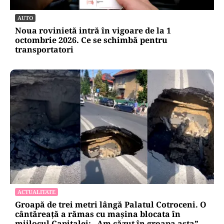
AUTO
Noua rovinietă intră în vigoare de la 1
octombrie 2026. Ce se schimbă pentru
transportatori
ACTUALITATE
Groapă de trei metri lângă Palatul Cotroceni. O
cântăreață a rămas cu mașina blocata în
mijlocul Capitalei: „Am căzut în groapa asta”