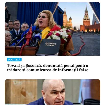
POLITICĂ
Tovarășa Șoșoacă: denunțată penal pentru
trădare și comunicarea de informații false