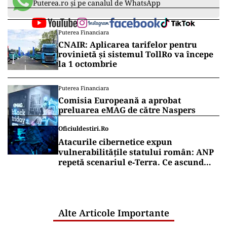
Puterea.ro și pe canalul de WhatsApp
Puterea Financiara
CNAIR: Aplicarea tarifelor pentru
rovinietă și sistemul TollRo va începe
la 1 octombrie
Puterea Financiara
Comisia Europeană a aprobat
preluarea eMAG de către Naspers
Oficiuldestiri.ro
Atacurile cibernetice expun
vulnerabilitățile statului român: ANP
repetă scenariul e‑Terra. Ce ascund
comunicările oficiale și cine răspunde
pentru mentenanța IT a instituțiilor
publice
Alte Articole Importante