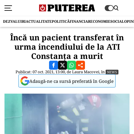
DEZVALUIRI
ACTUALITATE
POLITICĂ
FINANCIAR
ECONOMIE
SOCIAL
OPIN
Încă un pacient transferat în
urma incendiului de la ATI
Constanța a murit
Publicat: 07 oct. 2021, 13:00, de
Laura Macovei
, în
NEWS
Adaugă-ne ca sursă preferată în Google