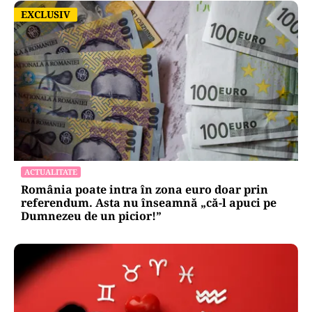
EXCLUSIV
EXCLUSIV
ACTUALITATE
România poate intra în zona euro doar prin
referendum. Asta nu înseamnă „că-l apuci pe
Dumnezeu de un picior!”