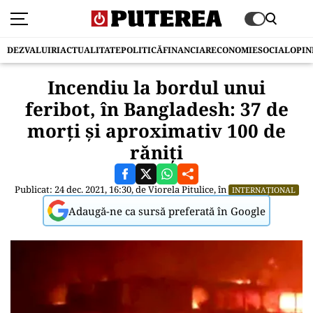
DEZVALUIRI
ACTUALITATE
POLITICĂ
FINANCIAR
ECONOMIE
SOCIAL
OPIN
Incendiu la bordul unui
feribot, în Bangladesh: 37 de
morţi şi aproximativ 100 de
răniţi
Publicat: 24 dec. 2021, 16:30, de
Viorela Pitulice
, în
INTERNAȚIONAL
Adaugă-ne ca sursă preferată în Google