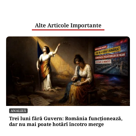
comunicările oficiale și cine răspunde
pentru mentenanța IT a instituțiilor
publice
Alte Articole Importante
ANALIZĂ
Trei luni fără Guvern: România funcționează,
dar nu mai poate hotărî încotro merge