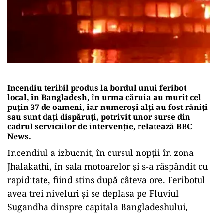
Incendiu teribil produs la bordul unui feribot
local, în Bangladesh, în urma căruia au murit cel
puţin 37 de oameni, iar numeroşi alţi au fost răniţi
sau sunt dați dispăruți, potrivit unor surse din
cadrul serviciilor de intervenţie, relatează BBC
News.
Incendiul a izbucnit, în cursul nopţii în zona
Jhalakathi, în sala motoarelor şi s-a răspândit cu
rapiditate, fiind stins după câteva ore. Feribotul
avea trei niveluri și se deplasa pe Fluviul
Sugandha dinspre capitala Bangladeshului,