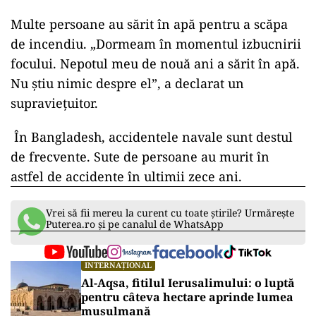
Multe persoane au sărit în apă pentru a scăpa
de incendiu. „Dormeam în momentul izbucnirii
focului. Nepotul meu de nouă ani a sărit în apă.
Nu ştiu nimic despre el”, a declarat un
supravieţuitor.
În Bangladesh, accidentele navale sunt destul
de frecvente. Sute de persoane au murit în
astfel de accidente în ultimii zece ani.
Vrei să fii mereu la curent cu toate știrile? Urmărește
Puterea.ro și pe canalul de WhatsApp
INTERNAȚIONAL
Al-Aqsa, fitilul Ierusalimului: o luptă
pentru câteva hectare aprinde lumea
musulmană