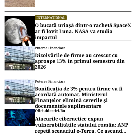
INTERNAȚIONAL
O bucată uriașă dintr-o rachetă SpaceX
ar fi lovit Luna. NASA va studia
impactul
Puterea Financiara
Dizolvările de firme au crescut cu
aproape 13% în primul semestru din
2026
Puterea Financiara
Bonificația de 3% pentru firme va fi
acordată automat. Ministerul
Finanțelor elimină cererile și
documentele suplimentare
Oficiuldestiri.ro
Atacurile cibernetice expun
vulnerabilitățile statului român: ANP
repetă scenariul e‑Terra. Ce ascund