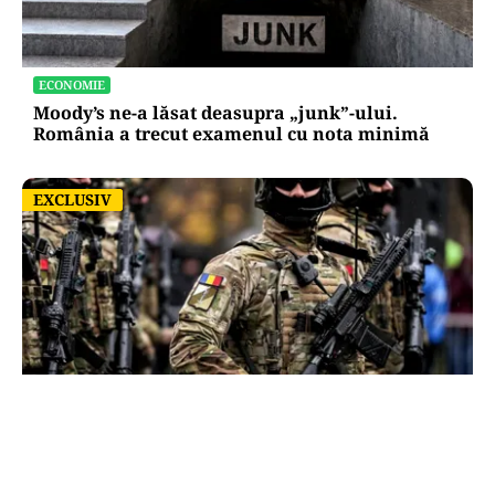
ECONOMIE
Moody’s ne-a lăsat deasupra „junk”-ului.
România a trecut examenul cu nota minimă
EXCLUSIV
EXCLUSIV
ACTUALITATE
România, în fața scenariului unui posibil atac