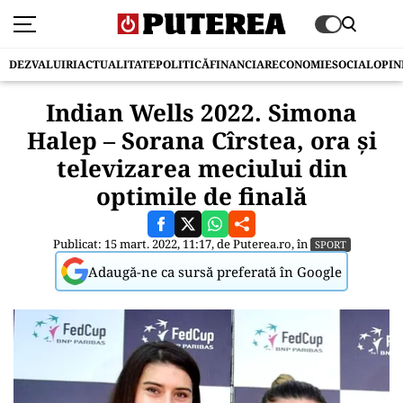
DEZVALUIRI
ACTUALITATE
POLITICĂ
FINANCIAR
ECONOMIE
SOCIAL
OPIN
Indian Wells 2022. Simona
Halep – Sorana Cîrstea, ora și
televizarea meciului din
optimile de finală
Publicat: 15 mart. 2022, 11:17, de
Puterea.ro
, în
SPORT
Adaugă-ne ca sursă preferată în Google