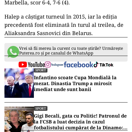
Marbella, scor 6-4, 7-6 (4).
Halep a câştigat turneul în 2015, iar la ediția
precedentă fost eliminată în turul al treilea, de
Aliaksandra Sasnovici din Belarus.
Vrei să fii mereu la curent cu toate știrile? Urmărește
Puterea.ro și pe canalul de WhatsApp
SPORT
Infantino scoate Cupa Mondială la
mezat. Dinastia Trump a mirosit
imediat unde sunt banii
SPORT
Gigi Becali, gata cu Politic! Patronul de
la FCSB a luat decizia în cazul
fotbalistului cumpărat de la Dinamo: