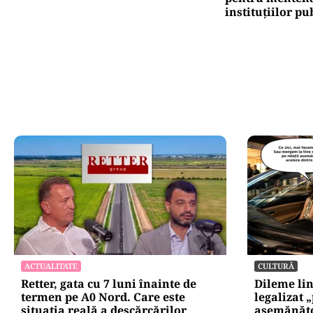
instituțiilor pu
ACTUALITATE
CULTURĂ
Retter, gata cu 7 luni înainte de
Dileme lin
termen pe A0 Nord. Care este
legalizat 
situația reală a descărcărilor
asemănătoa