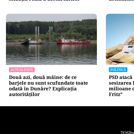
ACTUALITATE
POLITICĂ
Două azi, două mâine: de ce
PSD atacă
barjele nu sunt scufundate toate
sesizarea 
odată în Dunăre? Explicația
milioane 
autorităților
Fritz”
TOS
Po