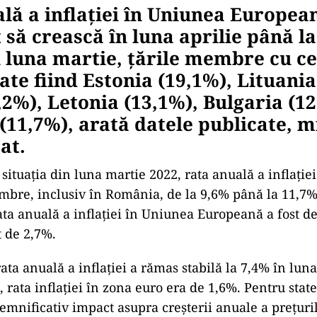
lă a inflaţiei în Uniunea Europea
 să crească în luna aprilie până la
n luna martie, ţările membre cu c
rate fiind Estonia (19,1%), Lituania
,2%), Letonia (13,1%), Bulgaria (12
11,7%), arată datele publicate, m
at.
ituaţia din luna martie 2022, rata anuală a inflaţiei
mbre, inclusiv în România, de la 9,6% până la 11,7%
rata anuală a inflaţiei în Uniunea Europeană a fost de
 de 2,7%.
ata anuală a inflaţiei a rămas stabilă la 7,4% în luna
 rata inflaţiei în zona euro era de 1,6%. Pentru stat
semnificativ impact asupra creşterii anuale a preţuril