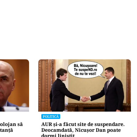
POLITICĂ
olojan să
AUR și-a făcut site de suspendare.
stanță
Deocamdată, Nicușor Dan poate
dormi liniștit