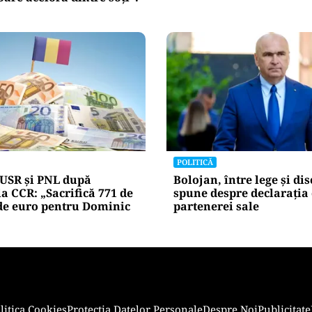
POLITICĂ
 USR și PNL după
Bolojan, între lege și dis
la CCR: „Sacrifică 771 de
spune despre declarația 
de euro pentru Dominic
partenerei sale
litica Cookies
Protecția Datelor Personale
Despre Noi
Publicitate