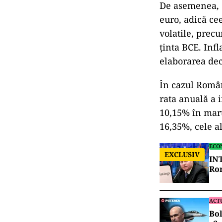
De asemenea, d
euro, adică ce
volatile, prec
ţinta BCE. Infl
elaborarea dec
În cazul Români
rata anuală a i
10,15% în mart
16,35%, cele a
ECO
EXCLUSIV
INT
Rom
ACT
Bol