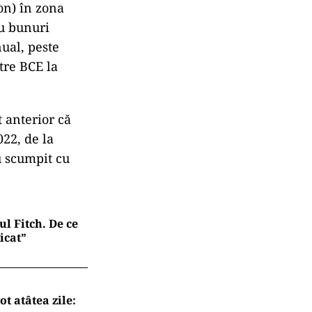
on) în zona
ru bunuri
nual, peste
tre BCE la
t anterior că
022, de la
u scumpit cu
l Fitch. De ce
icat”
t atâtea zile: