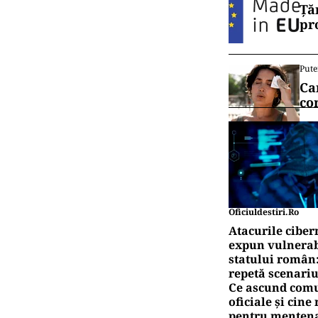
Ță
pr
Pute
Ca
co
Oficiuldestiri.ro
Atacurile ciber
expun vulnerabi
statului român
repetă scenariu
Ce ascund comu
oficiale și cin
pentru mentena