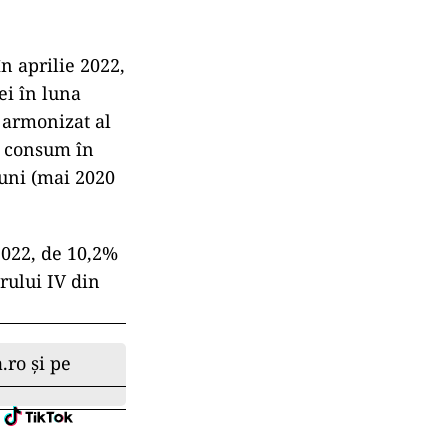
n aprilie 2022,
ei în luna
 armonizat al
e consum în
luni (mai 2020
2022, de 10,2%
trului IV din
.ro și pe