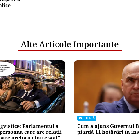
blice
Alte Articole Importante
POLITICĂ
gvistice: Parlamentul a
Cum a ajuns Guvernul B
„persoana care are relații
piardă 11 hotărâri în in
re acelora dintre soți”.