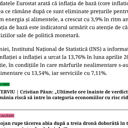
atele Eurostat arată că inflaţia de bază (core inflati
ea ce rămâne după ce sunt eliminate preţurile pent
um energia şi alimentele, a crescut cu 3,9% în ritm a
aţia de bază este indicatorul urmărit cu atenţie de că
iziilor sale de politică monetară.
ei, Institutul Naţional de Statistică (INS) a informa
nflaţiei a inflaţiei a urcat la 13,76% în luna aprilie 2
ie, în condiţiile în care mărfurile nealimentare s-a
limentare cu 13,54%, iar serviciile cu 7,11%.
NOMIE
ERVIU | Cristian Păun: „Ultimele ore înainte de verdictu
ânia riscă să intre în categoria economiilor cu risc rid
UALITATE
ojan rupe tăcerea abia după a treia dronă doborâtă în to