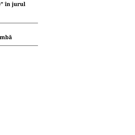
” în jurul
himbă