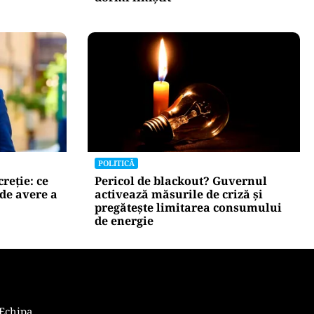
POLITICĂ
creție: ce
Pericol de blackout? Guvernul
de avere a
activează măsurile de criză și
pregătește limitarea consumului
de energie
Echipa