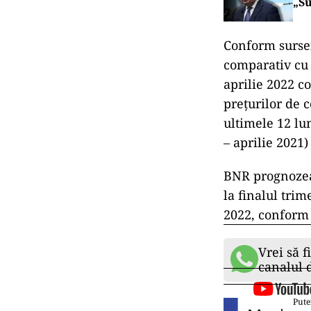
„Su
Conform sursei
comparativ cu 
aprilie 2022 c
preţurilor de 
ultimele 12 lu
– aprilie 2021
BNR prognozeaz
la finalul trim
2022, conform 
Vrei să f
canalul
Pute