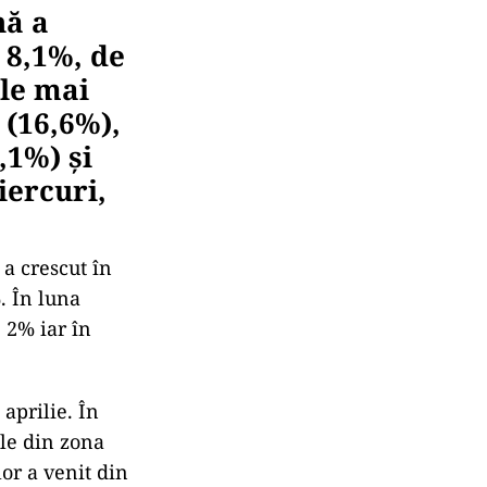
nă a
 8,1%, de
ele mai
 (16,6%),
,1%) şi
iercuri,
 a crescut în
. În luna
 2% iar în
 aprilie. În
ele din zona
or a venit din