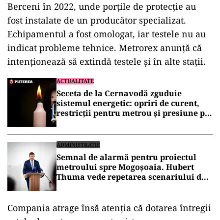
Berceni în 2022, unde porțile de protecție au
fost instalate de un producător specializat.
Echipamentul a fost omologat, iar testele nu au
indicat probleme tehnice. Metrorex anunță că
intenționează să extindă testele și în alte stații.
ACTUALITATE
Seceta de la Cernavodă zguduie
sistemul energetic: opriri de curent,
restricții pentru metrou și presiune pe
marii consumatori industriali
ADMINISTRATIE
Semnal de alarmă pentru proiectul
metroului spre Mogoșoaia. Hubert
Thuma vede repetarea scenariului de
la Otopeni
Compania atrage însă atenția că dotarea întregii