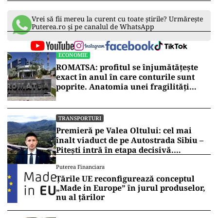
Vrei să fii mereu la curent cu toate știrile? Urmărește
Puterea.ro și pe canalul de WhatsApp
ECONOMIE
ROMATSA: profitul se înjumătățește
exact în anul în care conturile sunt
poprite. Anatomia unei fragilități
anunțate
TRANSPORTURI
Premieră pe Valea Oltului: cel mai
înalt viaduct de pe Autostrada Sibiu –
Pitești intră în etapa decisivă.
Secretarul de stat Horațiu Cosma
Puterea Financiara
anunță unde s-a ajuns cu lucrările
Țările UE reconfigurează conceptul
(VIDEO)
„Made in Europe” în jurul produselor,
nu al țărilor