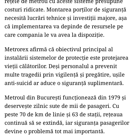
rețele de metrou cu aceste sisteme presupune
costuri ridicate. Montarea porților de siguranță
necesită lucrări tehnice și investiții majore, așa
că implementarea va depinde de resursele pe
care compania le va avea la dispoziție.
Metrorex afirmă că obiectivul principal al
instalării sistemelor de protecție este protejarea
vieții călătorilor. Deși personalul a prevenit
multe tragedii prin vigilență și pregătire, ușile
anti-suicid ar aduce o siguranță suplimentară.
Metroul din București funcționează din 1979 și
deservește zilnic sute de mii de pasageri. Cu
peste 70 de km de linie și 63 de stații, rețeaua
continuă să se extindă, iar siguranța pasagerilor
devine o problemă tot mai importantă.