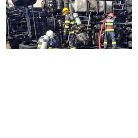
ACTUALITATE
Alertă majoră în Timiș! Populația, evacuată
după răsturnarea unui camion cu hipoclorit pe
DN68A
TOS
Politica Cookies
Protecția Datelor Personale
Despre Noi
Publicitate
Echipa
© 2026, toate drepturile rezervate puterea.ro