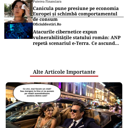
Puterea Financiara
Canicula pune presiune pe economia
Europei și schimbă comportamentul
de consum
Oficiuldestiri.ro
Atacurile cibernetice expun
vulnerabilitățile statului român: ANP
repetă scenariul e‑Terra. Ce ascund
comunicările oficiale și cine răspunde
pentru mentenanța IT a instituțiilor
publice
Alte Articole Importante