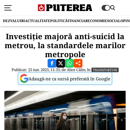
DEZVALUIRI
ACTUALITATE
POLITICĂ
FINANCIAR
ECONOMIE
SOCIAL
OPIN
Investiție majoră anti-suicid la
metrou, la standardele marilor
metropole
Publicat: 25 iun. 2025, 11:33, de
Alice Călin
, în
TRANSPORTURI
Adaugă-ne ca sursă preferată în Google