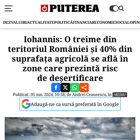
DEZVALUIRI
ACTUALITATE
POLITICĂ
FINANCIAR
ECONOMIE
SOCIAL
OPIN
Iohannis: O treime din
teritoriul României şi 40% din
suprafaţa agricolă se află în
zone care prezintă risc
de deşertificare
Publicat: 05 iun. 2024, 10:58, de
Andrei Ceausescu
, în
MEDIU
Adaugă-ne ca sursă preferată în Google