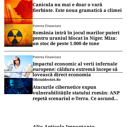
Canicula nu mai e doar o vară
fierbinte. Este noua gramatică a climei
Puterea Financiara
România intră în jocul marilor puteri
pentru uraniul blocat în Niger. Miza:
un stoc de peste 1.000 de tone
Puterea Financiara
Impactul economic al verii infernale
europene: căldura extremă începe să
lovească direct economia
Oficiuldestiri.ro
Atacurile cibernetice expun
vulnerabilitățile statului român: ANP
repetă scenariul e‑Terra. Ce ascund
comunicările oficiale și cine răspunde
pentru mentenanța IT a instituțiilor
publice
Alte Articole Importante