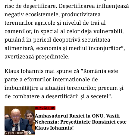
risc de deşertificare. Deşertificarea influenţează
negativ ecosistemele, productivitatea
terenurilor agricole şi nivelul de trai al
oamenilor, în special al celor deja vulnerabili,
punând în pericol deopotrivă securitatea
alimentară, economia şi mediul înconjurător”,
avertizează preşedintele.
Klaus Iohannis mai spune că ”România este
parte a eforturilor internaţionale de
îmbunătăţire a situaţiei terenurilor, precum şi
de combatere a deşertificării şi a secetei”.
DEZVĂLUIRI
Ambasadorul Rusiei la ONU, Vasili
Nebenzia: Președintele României este
Klaus Iohannis!