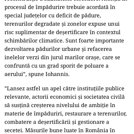
procesul de împădurire trebuie acordată în
special judeţelor cu deficit de pădure,
terenurilor degradate şi zonelor expuse unui
risc suplimentar de deşertificare în contextul
schimbărilor climatice. Sunt foarte importante
dezvoltarea pădurilor urbane şi refacerea
inelelor verzi din jurul marilor oraşe, care se
confruntă cu un grad sporit de poluare a
aerului”, spune Iohannis.
”Lansez astfel un apel către instituţiile publice
relevante, actorii economici şi societatea civilă
să susţină creşterea nivelului de ambiţie în
materie de împăduriri, restaurare a terenurilor,
combatere a deşertificării şi gestionare a
secetei. Măsurile bune luate în România în