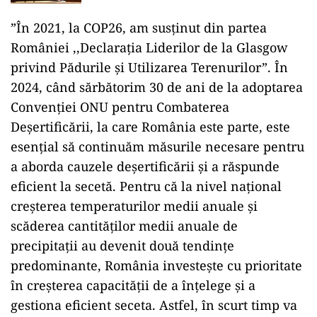
”În 2021, la COP26, am susţinut din partea
României ,,Declaraţia Liderilor de la Glasgow
privind Pădurile şi Utilizarea Terenurilor”. În
2024, când sărbătorim 30 de ani de la adoptarea
Convenţiei ONU pentru Combaterea
Deşertificării, la care România este parte, este
esenţial să continuăm măsurile necesare pentru
a aborda cauzele deşertificării şi a răspunde
eficient la secetă. Pentru că la nivel naţional
creşterea temperaturilor medii anuale şi
scăderea cantităţilor medii anuale de
precipitaţii au devenit două tendinţe
predominante, România investeşte cu prioritate
în creşterea capacităţii de a înţelege şi a
gestiona eficient seceta. Astfel, în scurt timp va