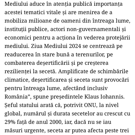
Mediului aduce în atenţia publică importanţa
acestei tematici vitale şi are menirea de a
mobiliza milioane de oameni din întreaga lume,
instituţii publice, actori non-guvernamentali şi
economici pentru a acţiona în vederea protejării
mediului. Ziua Mediului 2024 se centrează pe
readucerea în stare bună a terenurilor, pe
combaterea deşertificării şi pe creşterea
rezilienţei la secetă. Amplificate de schimbările
climatice, deşertificarea şi seceta sunt provocări
pentru întreaga lume, afectând inclusiv
România”, spune preşedintele Klaus Iohannis.
Şeful statului arată că, potrivit ONU, la nivel
global, numărul şi durata secetelor au crescut cu
29% faţă de anul 2000, iar, dacă nu se iau
măsuri urgente, seceta ar putea afecta peste trei