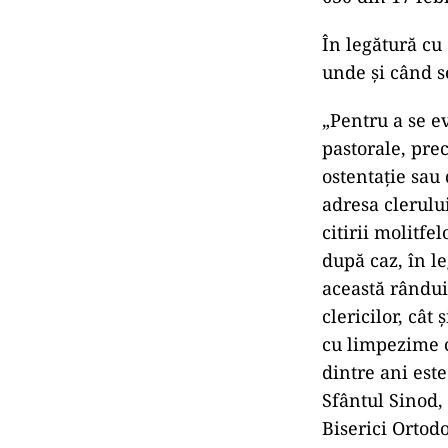
În octombrie a
dovadă de „ner
în timpul Sfint
”Astfel, nu doa
pune în dificul
ierarhului tomi
practica euhar
630 din 17 febr
În legătură cu
unde și când se