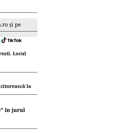
uviințe
ite cu
ii chiriarhi vor
ta rânduiala
 individuale și,
l solicită,
ât din partea
 se va preciza
tea trecerii
obată de
ca altor
.ro și pe