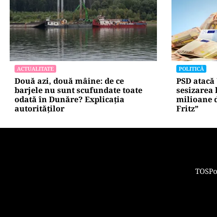
ACTUALITATE
CULTURĂ
Retter, gata cu 7 luni înainte de
Dileme lin
termen pe A0 Nord. Care este
legalizat 
situația reală a descărcărilor
asemănătoa