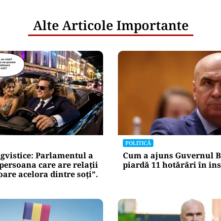
netice
litățile
: ANP
l e‑Terra.
nicările
e răspunde
nța IT a
blice
Alte Articole Importante