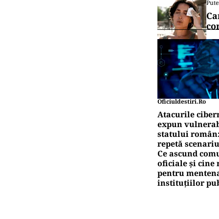
CUL
Măn
und
NE
Un 
gră
Pute
Ță
pr
Pute
Ca
co