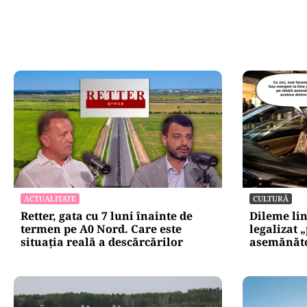
Oficiuldestiri.ro
Atacurile ciber
expun vulnerabi
statului român
repetă scenariu
Ce ascund comu
oficiale și cin
pentru mentena
instituțiilor pu