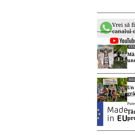
„Pentru a se ev
pastorale, prec
ostentație sau 
adresa clerulu
citirii molitfe
după caz, în l
această rânduia
clericilor, cât
cu limpezime c
dintre ani este
Sfântul Sinod, 
Biserici Ortodo
Vrei să f
canalul