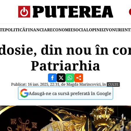
TE
POLITICĂ
FINANCIAR
ECONOMIE
SOCIAL
OPINII
ZVONURI
IN
dosie, din nou în con
Patriarhia
Publicat: 16 ian. 2025, 22:31, de
Magda Marincovici
, în
CULTE
Adaugă-ne ca sursă preferată în Google