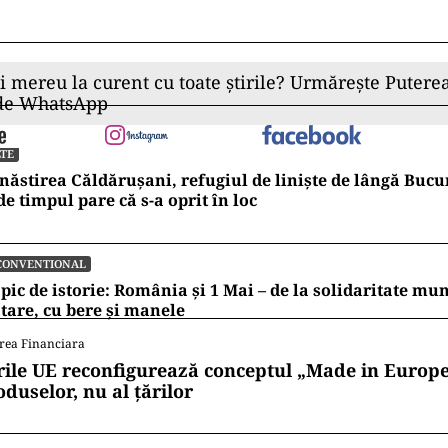
ita excesele străine de duhul credinței și al bunei-c
um și practicile dăunătoare unității liturgice, săvârș
din motive pecuniare, Înaltpreasfințiții și Preasfințiț
i îndrumarea pastorală și duhovnicească de a respec
lor Sfântului Vasile cel Mare în zile de post, în cazuri
egătură cu Taina Sfântului Maslu, atunci când bolnavu
lă trebuind să fie însoțită de post și spovedanie, at
 și a credincioșilor. În cadrul îndrumărilor respective
ă citirea
Molitfelor Sfântului Vasile cel Mare
în noap
 o practică regională (mai ales în sudul țării) neapr
inexistentă în alte zone ale țării și mai ales în practi
xe surori” – se arată în decizia Sinodului din 2011.
ii mereu la curent cu toate știrile? Urmărește Puterea
 de WhatsApp