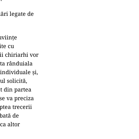
 Teodosie
dă
tor rugăciuni
Liturghii, care
-au şi semnalat
ă flagrant
sinodale nr.
.
ări legate de