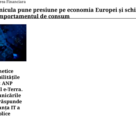
TE
ăstirea Căldărușani, refugiul de liniște de lângă Bucur
e timpul pare că s-a oprit în loc
CONVENTIONAL
pic de istorie: România și 1 Mai – de la solidaritate mu
tare, cu bere și manele
rea Financiara
rile UE reconfigurează conceptul „Made in Europe
oduselor, nu al țărilor
rea Financiara
nicula pune presiune pe economia Europei și sc
mportamentul de consum