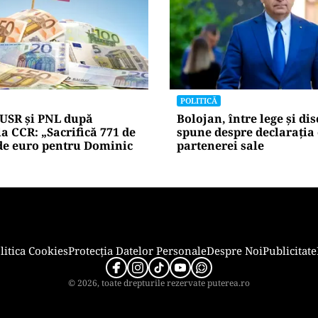
POLITICĂ
gvistice: Parlamentul a
Cum a ajuns Guvernul B
„persoana care are relații
piardă 11 hotărâri în in
re acelora dintre soți”.