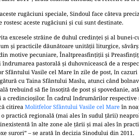
nul trecut, Cancelaria Sfântului Sinod anunța că
ÎPS
espectare a hotărârilor sinodale” prin rostirea aces
ei Liturghii.
r că se creează o stare de tulburare a slujbei Sfintei 
tate mai ales pe ierarhii co-slujitori (care de altfel i
tan că ceea ce face este necanonic), dar se şi încalc
istică panortodoxă, precum şi punctul 7 al hotărârii 
uarie 2011”, arată Sfântul Sinodul, cu referire la ÎPS
 aceste rugăciuni speciale, Sindoul face câteva preciz
 rostesc aceste rugăciuni și cui sunt destinate.