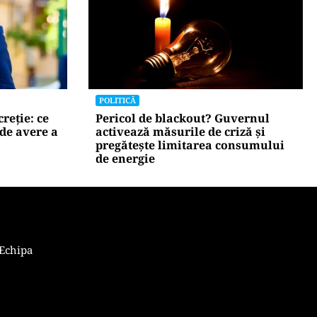
POLITICĂ
olojan să
AUR și-a făcut site de suspendare.
stanță
Deocamdată, Nicușor Dan poate
dormi liniștit