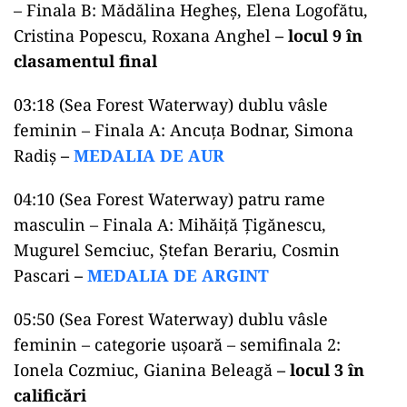
– Finala B: Mădălina Hegheş, Elena Logofătu,
Cristina Popescu, Roxana Anghel
– locul 9 în
clasamentul final
03:18 (Sea Forest Waterway) dublu vâsle
feminin – Finala A: Ancuţa Bodnar, Simona
Radiş
–
MEDALIA DE AUR
04:10 (Sea Forest Waterway) patru rame
masculin – Finala A: Mihăiţă Ţigănescu,
Mugurel Semciuc, Ştefan Berariu, Cosmin
Pascari
–
MEDALIA DE ARGINT
05:50 (Sea Forest Waterway) dublu vâsle
feminin – categorie uşoară – semifinala 2:
Ionela Cozmiuc, Gianina Beleagă
– locul 3 în
calificări