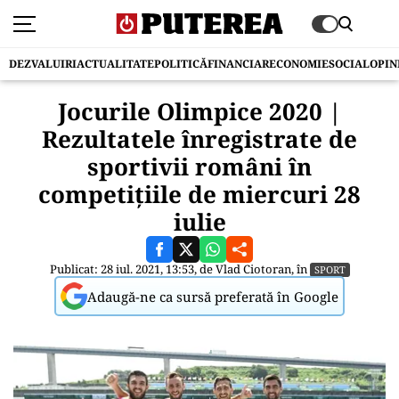
DEZVALUIRI
ACTUALITATE
POLITICĂ
FINANCIAR
ECONOMIE
SOCIAL
OPIN
Jocurile Olimpice 2020 |
Rezultatele înregistrate de
sportivii români în
competițiile de miercuri 28
iulie
Publicat: 28 iul. 2021, 13:53, de
Vlad Ciotoran
, în
SPORT
Adaugă-ne ca sursă preferată în Google