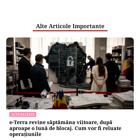
comunicările oficiale și cine răspunde
pentru mentenanța IT a instituțiilor
publice
Alte Articole Importante
ACTUALITATE
e-Terra revine săptămâna viitoare, după
aproape o lună de blocaj. Cum vor fi reluate
operațiunile