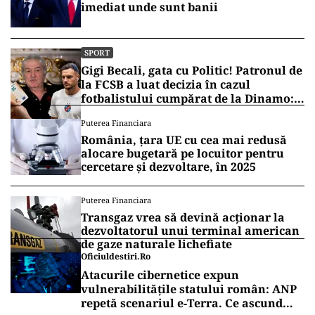
imediat unde sunt banii
SPORT
Gigi Becali, gata cu Politic! Patronul de
la FCSB a luat decizia în cazul
fotbalistului cumpărat de la Dinamo:
„Fac curățenie! Nu e de echipa asta”
Puterea Financiara
România, țara UE cu cea mai redusă
alocare bugetară pe locuitor pentru
cercetare și dezvoltare, în 2025
Puterea Financiara
Transgaz vrea să devină acționar la
dezvoltatorul unui terminal american
de gaze naturale lichefiate
Oficiuldestiri.ro
Atacurile cibernetice expun
vulnerabilitățile statului român: ANP
repetă scenariul e‑Terra. Ce ascund