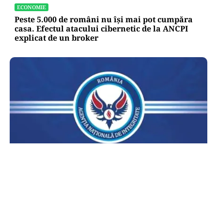
ECONOMIE
Peste 5.000 de români nu își mai pot cumpăra
casa. Efectul atacului cibernetic de la ANCPI
explicat de un broker
POLITICĂ
Lovitură pentru legea ANI: USR și PNL au
sesizat CCR. Decizia poate influența banii din
PNRR