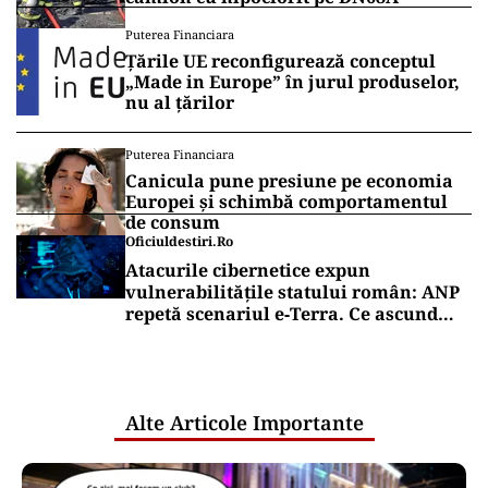
Puterea Financiara
Țările UE reconfigurează conceptul
„Made in Europe” în jurul produselor,
nu al țărilor
Puterea Financiara
Canicula pune presiune pe economia
Europei și schimbă comportamentul
de consum
Oficiuldestiri.ro
Atacurile cibernetice expun
vulnerabilitățile statului român: ANP
repetă scenariul e‑Terra. Ce ascund
comunicările oficiale și cine răspunde
pentru mentenanța IT a instituțiilor
publice
Alte Articole Importante