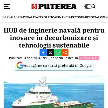
DEZVALUIRI
ACTUALITATE
POLITICĂ
FINANCIAR
ECONOMIE
SOCIAL
OPIN
HUB de inginerie navală pentru
inovare în decarbonizare și
tehnologii sustenabile
Publicat: 04 dec. 2024, 09:16, de
Sorin Costea
, în
ACTUALITATE
Adaugă-ne ca sursă preferată în Google