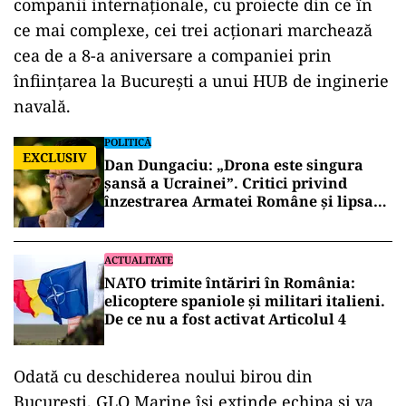
companii internaționale, cu proiecte din ce în
ce mai complexe, cei trei acționari marchează
cea de a 8-a aniversare a companiei prin
înființarea la București a unui HUB de inginerie
navală.
POLITICĂ
EXCLUSIV
Dan Dungaciu: „Drona este singura
șansă a Ucrainei”. Critici privind
înzestrarea Armatei Române și lipsa
explicațiilor despre incidentul de la
Constanța
ACTUALITATE
NATO trimite întăriri în România:
elicoptere spaniole și militari italieni.
De ce nu a fost activat Articolul 4
Odată cu deschiderea noului birou din
București, GLO Marine își extinde echipa și va