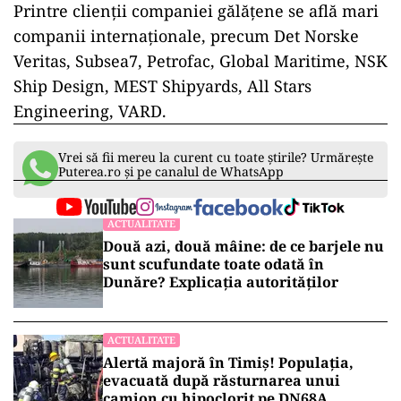
Printre clienții companiei gălățene se află mari
companii internaționale, precum Det Norske
Veritas, Subsea7, Petrofac, Global Maritime
,
NSK
Ship Design, MEST Shipyards, All Stars
Engineering, VARD.
Vrei să fii mereu la curent cu toate știrile? Urmărește
Puterea.ro și pe canalul de WhatsApp
ACTUALITATE
Două azi, două mâine: de ce barjele nu
sunt scufundate toate odată în
Dunăre? Explicația autorităților
ACTUALITATE
Alertă majoră în Timiș! Populația,
evacuată după răsturnarea unui
camion cu hipoclorit pe DN68A