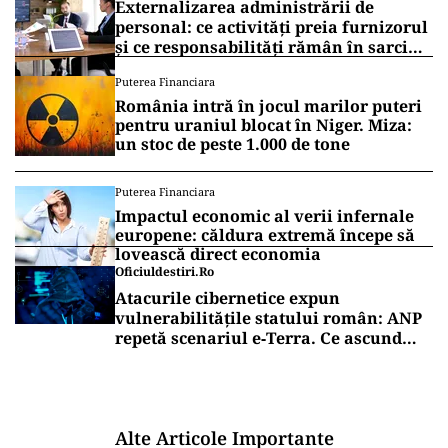
Externalizarea administrării de
personal: ce activități preia furnizorul
și ce responsabilități rămân în sarcina
companiei
Puterea Financiara
România intră în jocul marilor puteri
pentru uraniul blocat în Niger. Miza:
un stoc de peste 1.000 de tone
Puterea Financiara
Impactul economic al verii infernale
europene: căldura extremă începe să
lovească direct economia
Oficiuldestiri.ro
Atacurile cibernetice expun
vulnerabilitățile statului român: ANP
repetă scenariul e‑Terra. Ce ascund
comunicările oficiale și cine răspunde
pentru mentenanța IT a instituțiilor
publice
Alte Articole Importante