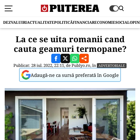
DEZVALUIRI
ACTUALITATE
POLITICĂ
FINANCIAR
ECONOMIE
SOCIAL
OPIN
La ce se uita romanii cand
cauta geamuri termopane?
Publicat: 28 iul. 2022, 22:11, de
Publyo.ro
, în
ADVERTORIALE
Adaugă-ne ca sursă preferată în Google