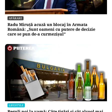
APĂRARE
Radu Miruță acuză un blocaj în Armata
Română: „Sunt oameni cu putere de decizie
care se pun de-a curmezișul”
LIFESTYLE
Reguli noi la vamă: Câte țigări și cât alcool mai