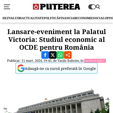
DEZVALUIRI
ACTUALITATE
POLITICĂ
FINANCIAR
ECONOMIE
SOCIAL
OPIN
Lansare-eveniment la Palatul
Victoria: Studiul economic al
OCDE pentru România
Publicat: 11 mart. 2024, 19:45, de
Vasile Bahrim
, în
ACTUALITATE
Adaugă-ne ca sursă preferată în Google