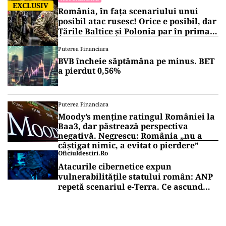
EXCLUSIV
România, în fața scenariului unui
posibil atac rusesc! Orice e posibil, dar
Țările Baltice și Polonia par în prima
linie!
Puterea Financiara
BVB încheie săptămâna pe minus. BET
a pierdut 0,56%
Puterea Financiara
Moody’s menține ratingul României la
Baa3, dar păstrează perspectiva
negativă. Negrescu: România „nu a
câștigat nimic, a evitat o pierdere”
Oficiuldestiri.ro
Atacurile cibernetice expun
vulnerabilitățile statului român: ANP
repetă scenariul e‑Terra. Ce ascund
comunicările oficiale și cine răspunde
pentru mentenanța IT a instituțiilor
publice