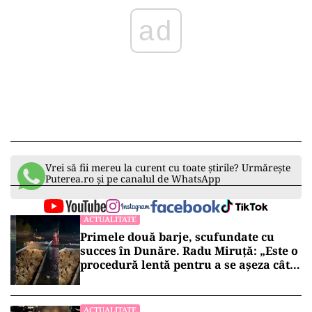
ad
Vrei să fii mereu la curent cu toate știrile? Urmărește
Puterea.ro și pe canalul de WhatsApp
ACTUALITATE
Primele două barje, scufundate cu
succes în Dunăre. Radu Miruță: „Este o
procedură lentă pentru a se așeza cât
mai bine”
ACTUALITATE