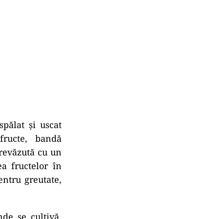
pălat şi uscat
fructe, bandă
prevăzută cu un
ea fructelor în
entru greutate,
de se cultivă,