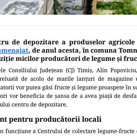
tru de depozitare a produselor agricole 
amenajat
, de anul acesta, în comuna Tomna
ziție micilor producători de legume și fruc
le Consiliului Judeţean (CJ) Timiş, Alin Popoviciu
reluată de acolo de marile lanţuri de magazine 
atorii vor putea găsi fructe şi legume proaspete în 
ori vor beneficia de şansa de a avea piaţă de desfa
oului centru de depozitare.
nt pentru producătorii locali
n funcțiune a Centrului de colectare legume-fructe