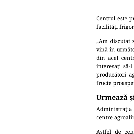
Centrul este p
facilităţi frig
„Am discutat z
vină în următo
din acel centr
interesaţi să-
producători ag
fructe proaspe
Urmează și
Administraţia
centre agroali
Astfel de cen