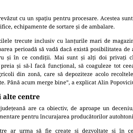
revăzut cu un spaţiu pentru procesare. Acestea sun
orifice, echipamente de sortare şi de ambalare.
ilele trecute inclusiv cu lanţurile mari de magazi
area perioadă să vadă dacă există posibilitatea de
u şi în ce condiţii. Mai sunt şi alţi doi privaţi 
l preia şi să-l facă funcţional, să coaguleze tot c
ricoli din zonă, care să depoziteze acolo recolte
te. Până acum merge bine”, a explicat Alin Popovici
 alte centre
 judeţeană are ca obiectiv, de aproape un deceniu
mentare pentru încurajarea producătorilor autohtoni
tre ar urma să fie create şi dezvoltate şi în ce