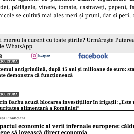
rdei, pătlăgele, vinete, tomate, castraveţi, pepeni, f
icole se cultivă mai ales meri şi pruni, dar şi peri, c
ii mereu la curent cu toate știrile? Urmărește Puterea
 de WhatsApp
RICULTURA
temul antigrindină, după 15 ani și milioane de euro: st
ate demonstra că funcționează
RICULTURA
rin Barbu acuză blocarea investițiilor în irigații: „Este 
uritatea alimentară a României”
rea Financiara
pactul economic al verii infernale europene: căl
cepe să lovească direct economia