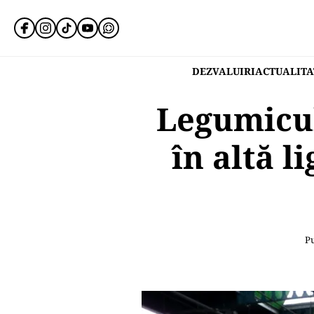
DEZVALUIRI
ACTUALITA
Legumicul
în altă l
Pu