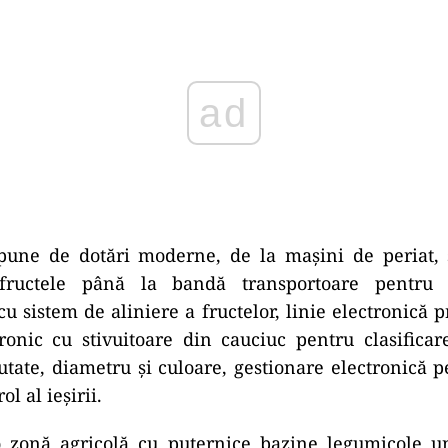
ad
spune de dotări moderne, de la maşini de periat, s
fructele până la bandă transportoare pentru 
cu sistem de aliniere a fructelor, linie electronică 
ronic cu stivuitoare din cauciuc pentru clasificar
utate, diametru şi culoare, gestionare electronică p
l al ieşirii.
o zonă agricolă cu puternice bazine legumicole un