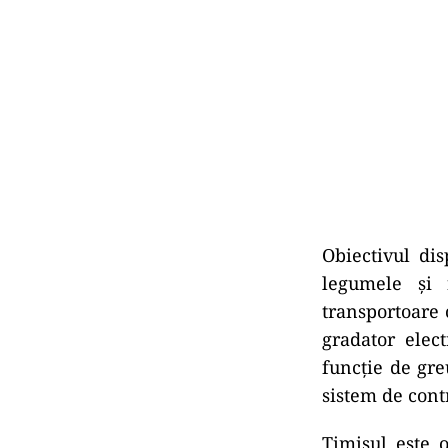
Obiectivul di
legumele şi 
transportoare 
gradator elect
funcţie de gre
sistem de contro
Timişul este 