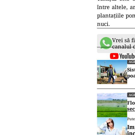
între altele, a
plantaţiile pom
nuci.
Vrei să f
canalul
AG
Sis
po
AG
Flo
sec
Pute
Im
în