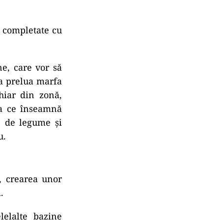
t completate cu
ne, care vor să
 a prelua marfa
chiar din zonă,
eea ce înseamnă
le de legume şi
u.
, crearea unor
.
lelalte bazine