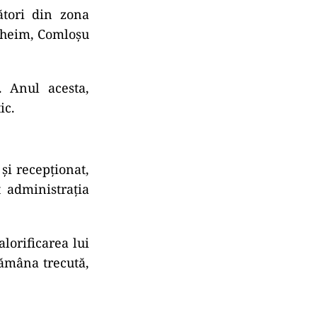
ători din zona
auheim, Comloşu
. Anul acesta,
ic.
şi recepţionat,
t administraţia
alorificarea lui
tămâna trecută,