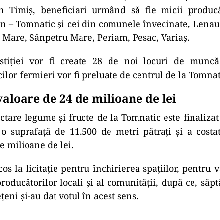
n Timiş, beneficiari urmând să fie micii produc
in – Tomnatic şi cei din comunele învecinate, Len
Mare, Sânpetru Mare, Periam, Pesac, Variaş.
tiţiei vor fi create 28 de noi locuri de muncă
ilor fermieri vor fi preluate de centrul de la Tomnat
valoare de 24 de milioane de lei
ctare legume şi fructe de la Tomnatic este finalizat 
o suprafaţă de 11.500 de metri pătraţi şi a costa
e milioane de lei.
cos la licitaţie pentru închirierea spaţiilor, pentru v
producătorilor locali şi al comunităţii, după ce, săp
eţeni şi-au dat votul în acest sens.