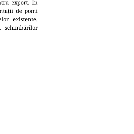
ntru export. În
antaţii de pomi
lor existente,
 schimbărilor