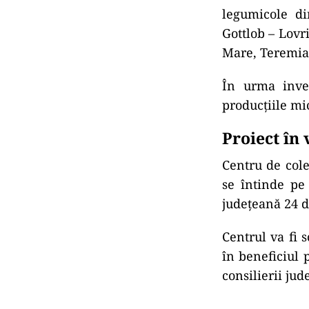
legumicole di
Gottlob – Lovr
Mare, Teremia 
În urma inves
producţiile mic
Proiect în 
Centru de cole
se întinde pe 
judeţeană 24 d
Centrul va fi s
în beneficiul 
consilierii jud