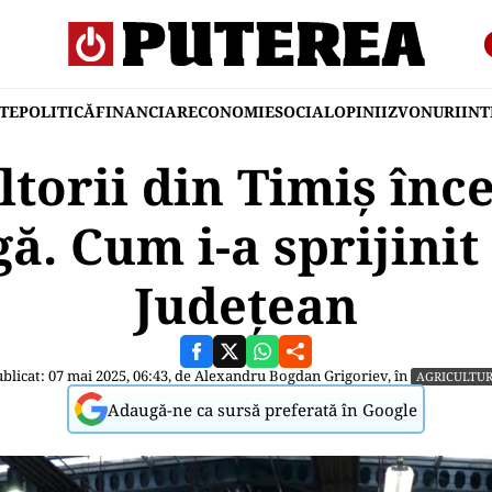
TE
POLITICĂ
FINANCIAR
ECONOMIE
SOCIAL
OPINII
ZVONURI
IN
torii din Timiș înce
igă. Cum i-a sprijinit
Județean
blicat: 07 mai 2025, 06:43, de
Alexandru Bogdan Grigoriev
, în
AGRICULTU
Adaugă-ne ca sursă preferată în Google