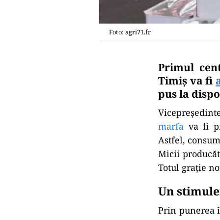
Foto: agri71.fr
Primul cen
Timiș va fi
pus la dispo
Vicepreşedinte
marfa
va fi p
Astfel, consum
Micii producăt
Totul grație n
Un stimule
Prin punerea î