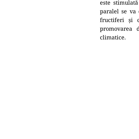
este stimulată
paralel se va 
fructiferi şi
promovarea d
climatice.