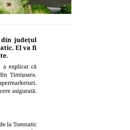
din județul
tic. El va fi
te.
, a explicat că
din Timişoara.
supermarketuri.
cere asigurată.
 de la Tomnatic