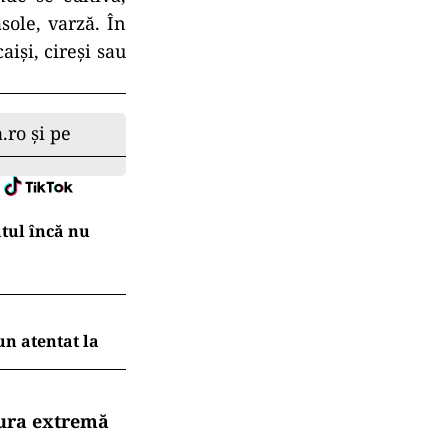
asole, varză. În
aişi, cireşi sau
.ro și pe
atul încă nu
un atentat la
dura extremă