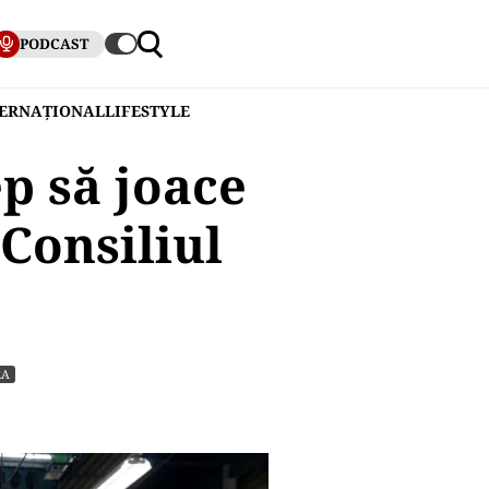
PODCAST
TERNAȚIONAL
LIFESTYLE
p să joace
 Consiliul
RA