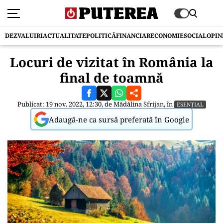
DEZVALUIRI
ACTUALITATE
POLITICĂ
FINANCIAR
ECONOMIE
SOCIAL
OPIN
Locuri de vizitat în România la
final de toamnă
Publicat: 19 nov. 2022, 12:30, de
Mădălina Sfrijan
, în
ESENȚIAL
Adaugă-ne ca sursă preferată în Google