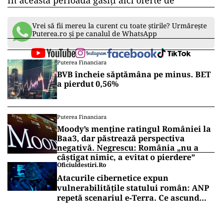
În această perioadă găsiți aici oferte de
Vrei să fii mereu la curent cu toate știrile? Urmărește
Puterea.ro și pe canalul de WhatsApp
Puterea Financiara
BVB încheie săptămâna pe minus. BET
a pierdut 0,56%
Puterea Financiara
Moody’s menține ratingul României la
Baa3, dar păstrează perspectiva
negativă. Negrescu: România „nu a
câștigat nimic, a evitat o pierdere”
Oficiuldestiri.ro
Atacurile cibernetice expun
vulnerabilitățile statului român: ANP
repetă scenariul e‑Terra. Ce ascund
comunicările oficiale și cine răspunde
pentru mentenanța IT a instituțiilor