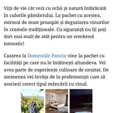
Viță de vie cât vezi cu ochii și natură îmbrăcată
în culorile pământului. La pachet cu acestea,
mirosul de must proaspăt și degustarea vinurilor
în cramele tradiționale. Cu siguranță nu îți poți
dori mai mult de atât pentru un weekend
tomnatic!
Cazarea la
Domeniile Panciu
vine la pachet cu
facilități pe care nu le întâlnești altundeva. Vei
avea parte de experiențe culinare de neuitat. De
asemenea vei învăța de la profesioniști cum să
asociezi corect tipul mâncării cu vinul.