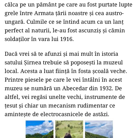
călca pe un pământ pe care au fost purtate lupte
grele între Armata țării noastre și cea austro-
ungară. Culmile ce se întind acum ca un lanț
perfect al naturii, le-au fost ascunziș și cămin
soldaților în vara lui 1916.
Dacă vrei să te afunzi și mai mult în istoria
satului Șirnea trebuie să poposești la muzeul
local. Acesta a luat ființă în fosta școală veche.
Printre piesele pe care le vei întâlni în acest
muzeu se numără un Abecedar din 1932. De
altfel, vei regăsi unelte vechi, instrumente de
țesut și chiar un mecanism rudimentar ce
amintește de electrocasnicele de astăzi.