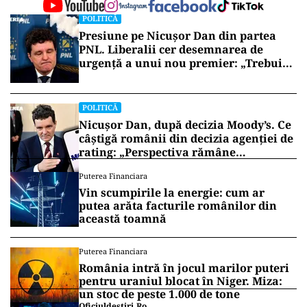
POLITICĂ
Presiune pe Nicușor Dan din partea
PNL. Liberalii cer desemnarea de
urgență a unui nou premier: „Trebuie
să iasă fum alb de la Cotroceni!”
POLITICĂ
Nicușor Dan, după decizia Moody’s. Ce
câștigă românii din decizia agenției de
rating: „Perspectiva rămâne
rezervată”
Puterea Financiara
Vin scumpirile la energie: cum ar
putea arăta facturile românilor din
această toamnă
Puterea Financiara
România intră în jocul marilor puteri
pentru uraniul blocat în Niger. Miza:
un stoc de peste 1.000 de tone
Oficiuldestiri.ro