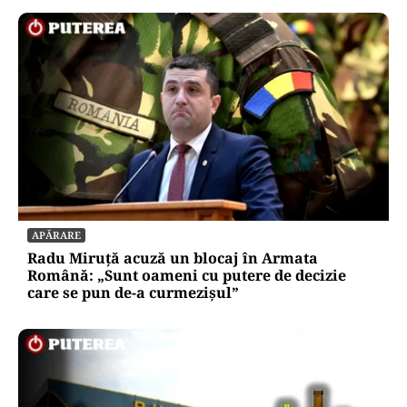
APĂRARE
Radu Miruță acuză un blocaj în Armata
Română: „Sunt oameni cu putere de decizie
care se pun de-a curmezișul”