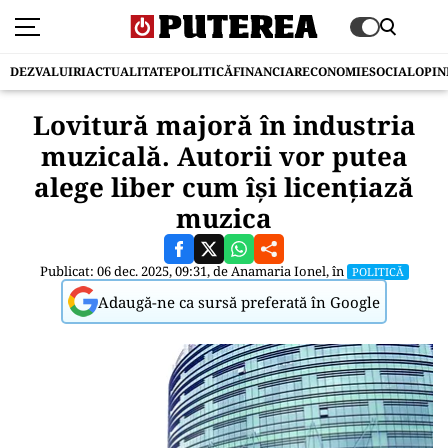
DEZVALUIRI
ACTUALITATE
POLITICĂ
FINANCIAR
ECONOMIE
SOCIAL
OPIN
Lovitură majoră în industria
muzicală. Autorii vor putea
alege liber cum își licențiază
muzica
Publicat: 06 dec. 2025, 09:31, de
Anamaria Ionel
, în
POLITICĂ
Adaugă-ne ca sursă preferată în Google