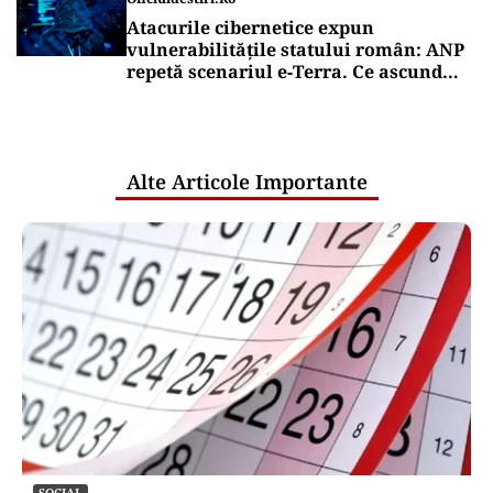
Atacurile cibernetice expun
vulnerabilitățile statului român: ANP
repetă scenariul e‑Terra. Ce ascund
comunicările oficiale și cine răspunde
pentru mentenanța IT a instituțiilor
publice
Alte Articole Importante
SOCIAL