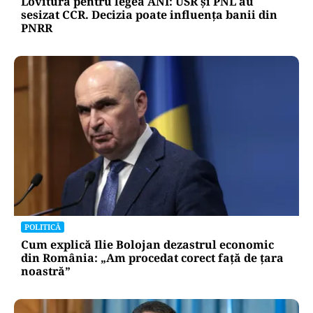
Lovitură pentru legea ANI: USR și PNL au
sesizat CCR. Decizia poate influența banii din
PNRR
POLITICĂ
Cum explică Ilie Bolojan dezastrul economic
din România: „Am procedat corect față de țara
noastră”