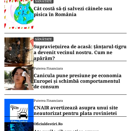
SĂNĂTATE
Cât costă să-ți salvezi câinele sau
pisica în România
SĂNĂTATE
Supraviețuirea de acasă: țânțarul-tigru
a devenit vecinul nostru. Cum ne
apărăm?
Puterea Financiara
Canicula pune presiune pe economia
Europei și schimbă comportamentul
de consum
Puterea Financiara
CNAIR avertizează asupra unui site
neautorizat pentru plata rovinietei
Oficiuldestiri.ro