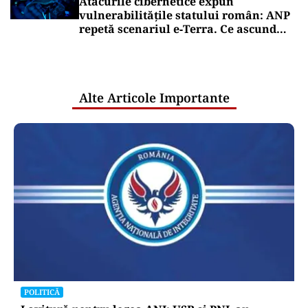
Atacurile cibernetice expun
vulnerabilitățile statului român: ANP
repetă scenariul e‑Terra. Ce ascund
comunicările oficiale și cine răspunde
pentru mentenanța IT a instituțiilor
publice
Alte Articole Importante
POLITICĂ