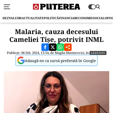
DEZVALUIRI
ACTUALITATE
POLITICĂ
FINANCIAR
ECONOMIE
SOCIAL
OPIN
Malaria, cauza decesului
Cameliei Tișe, potrivit INML
Publicat: 06 feb. 2024, 13:54, de
Magda Marincovici
, în
SĂNĂTATE
Adaugă-ne ca sursă preferată în Google