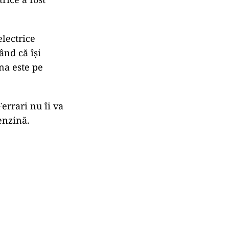
electrice
ând că își
na este pe
errari nu îi va
enzină.