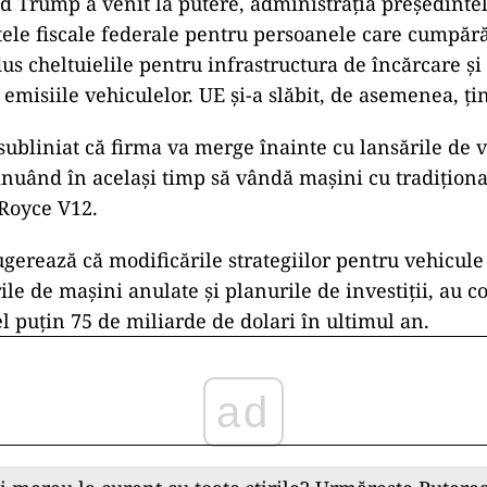
 Trump a venit la putere, administrația președinte
tele fiscale federale pentru persoanele care cumpăr
dus cheltuielile pentru infrastructura de încărcare și
 emisiile vehiculelor. UE și-a slăbit, de asemenea, ți
ubliniat că firma va merge înainte cu lansările de 
tinuând în același timp să vândă mașini cu tradițion
Royce V12.
gerează că modificările strategiilor pentru vehicule 
ile de mașini anulate și planurile de investiții, au co
el puțin 75 de miliarde de dolari în ultimul an.
ad