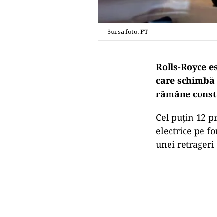
Sursa foto: FT
Rolls-Royce es
care schimbă 
rămâne const
Cel puțin 12 p
electrice pe f
unei retrageri 