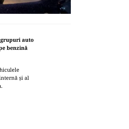
e grupuri auto
 pe benzină
hiculele
nternă și al
a.