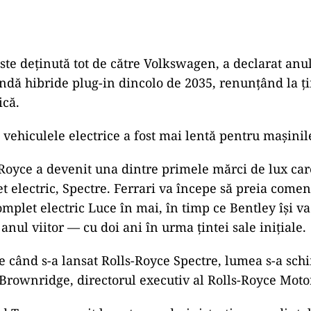
ste deținută tot de către Volkswagen, a declarat anul
ndă hibride plug-in dincolo de 2035, renunțând la țin
ică.
 vehiculele electrice a fost mai lentă pentru mașinil
-Royce a devenit una dintre primele mărci de lux car
t electric, Spectre. Ferrari va începe să preia come
mplet electric Luce în mai, în timp ce Bentley își v
anul viitor — cu doi ani în urma țintei sale inițiale.
e când s-a lansat Rolls-Royce Spectre, lumea s-a sch
 Brownridge, directorul executiv al Rolls-Royce Moto