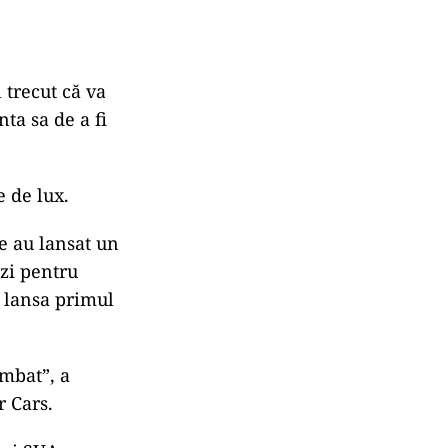
 trecut că va
ta sa de a fi
e de lux.
e au lansat un
nzi pentru
a lansa primul
imbat”, a
r Cars.