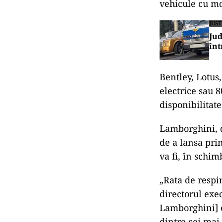
vehicule cu mo
JUST
Jud
înt
Bentley, Lotus
electrice sau 
disponibilitat
Lamborghini, 
de a lansa pri
va fi, în schim
„Rata de respi
directorul ex
Lamborghini] e
dintre cei mai 