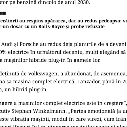
tor pe benzină dincolo de anul 2030.
ITIE
ecătorii au respins apărarea, dar au redus pedeapsa: ve
r-un dosar cu un Rolls-Royce și probe refuzate
, Audi și Porsche au redus deja planurile de a deven
80% electrice în următorul deceniu, mulți alegând să
ea mașinilor hibride plug-in în gamele lor.
deținută de Volkswagen, a abandonat, de asemenea,
ma sa mașină complet electrică, Lanzador, până în 2
b, un hibrid plug-in.
ngere a mașinilor complet electrice este în creștere”,
ecutiv Stephan Winkelmann. „Partea emoțională [a u
ste vibrația mașinii, modul în care virezi, cum frâne
mari [factori în] respingerea mașinilor complet elect