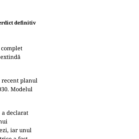
rdict definitiv
i complet
 extindă
 recent planul
030. Modelul
 a declarat
nui
zi, iar unul
rice a fost