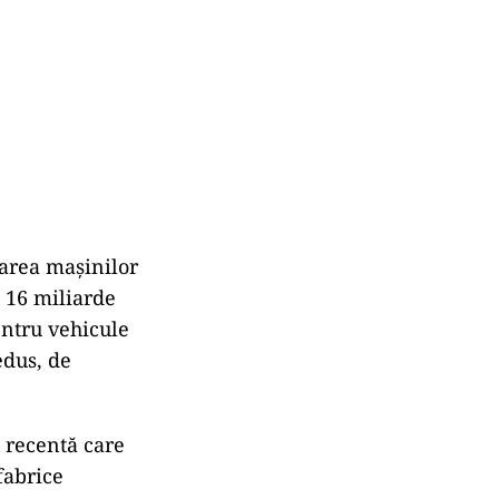
area mașinilor
 16 miliarde
entru vehicule
edus, de
 recentă care
fabrice