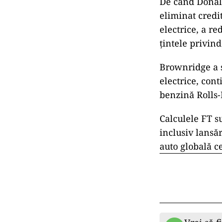
De când Donald
eliminat credi
electrice, a re
țintele privind
Brownridge a s
electrice, con
benzină Rolls-
Calculele FT su
inclusiv lansăr
auto globală c