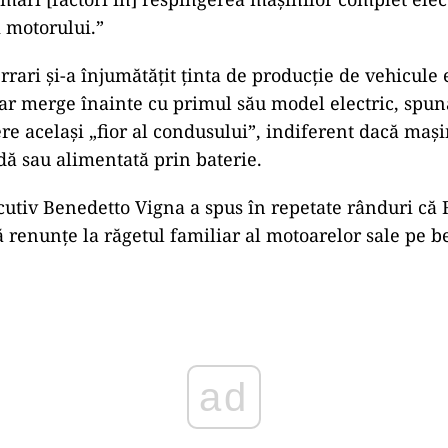
i motorului.”
rrari și-a înjumătățit ținta de producție de vehicule 
ar merge înainte cu primul său model electric, spun
re același „fior al condusului”, indiferent dacă mași
dă sau alimentată prin baterie.
cutiv Benedetto Vigna a spus în repetate rânduri că F
să renunțe la răgetul familiar al motoarelor sale pe b
ad