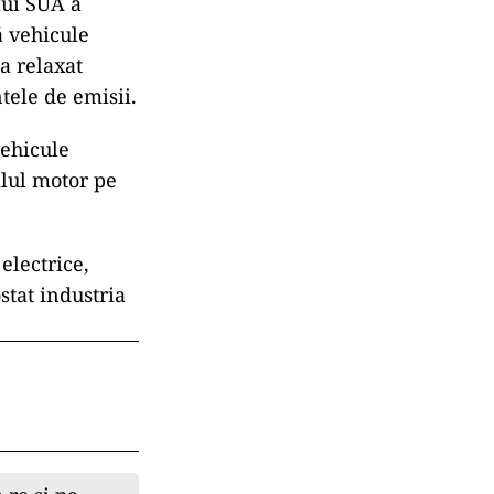
lui SUA a
ă vehicule
 a relaxat
ntele de emisii.
vehicule
alul motor pe
electrice,
stat industria