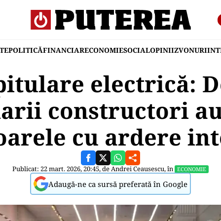
TE
POLITICĂ
FINANCIAR
ECONOMIE
SOCIAL
OPINII
ZVONURI
IN
tulare electrică: D
arii constructori au
arele cu ardere in
Publicat: 22 mart. 2026, 20:45, de
Andrei Ceausescu
, în
ECONOMIE
Adaugă-ne ca sursă preferată în Google