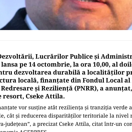
ezvoltării, Lucrărilor Publice şi Administr
ansa pe 14 octombrie, la ora 10,00, al doi
tru dezvoltarea durabilă a localităţilor pr
ctura locală, finanţate din Fondul Local al
Redresare şi Rezilienţă (PNRR), a anunţat,
 resort, Cseke Attila.
inanţate vor susţine atât rezilienţa şi tranziţia verde 
e, cât şi reducerea disparităţilor teritoriale la nivel 
ra-judeţean”, a precizat Cseke Attila, citat într-un c
transmis AGERPRES.