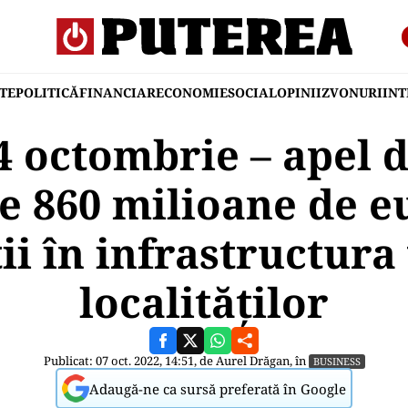
TE
POLITICĂ
FINANCIAR
ECONOMIE
SOCIAL
OPINII
ZVONURI
IN
 octombrie – apel d
e 860 milioane de e
ţii în infrastructura
localităţilor
Publicat: 07 oct. 2022, 14:51, de
Aurel Drăgan
, în
BUSINESS
Adaugă-ne ca sursă preferată în Google