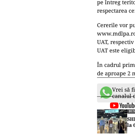
pe întreg terit
respectarea cer
Cererile vor pu
www.mdlpa.ro/i
UAT, respectiv 
UAT este eligib
În cadrul primu
de aproape 2 m
Vrei să f
canalul
BUS
SHE
la 