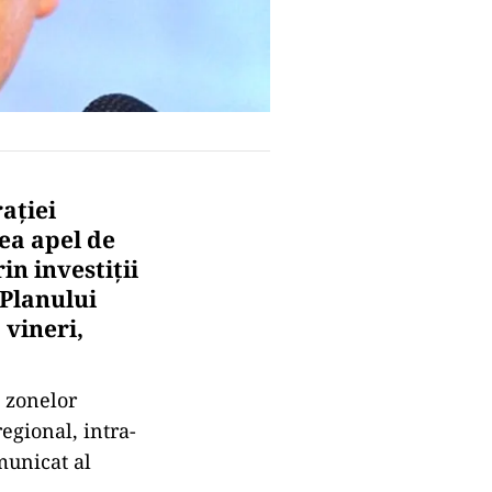
aţiei
lea apel de
in investiţii
 Planului
 vineri,
a zonelor
regional, intra-
omunicat al