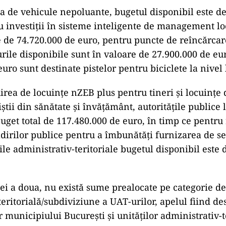
ia de vehicule nepoluante, bugetul disponibil este d
u investiţii în sisteme inteligente de management lo
e de 74.720.000 de euro, pentru puncte de reîncărcar
rile disponibile sunt în valoare de 27.900.000 de eur
uro sunt destinate pistelor pentru biciclete la nivel 
irea de locuinţe nZEB plus pentru tineri şi locuinţe 
ştii din sănătate şi învăţământ, autorităţile publice 
buget total de 117.480.000 de euro, în timp ce pentru 
dirilor publice pentru a îmbunătăţi furnizarea de se
ile administrativ-teritoriale bugetul disponibil este
ei a doua, nu există sume prealocate pe categorie de
eritorială/subdiviziune a UAT-urilor, apelul fiind de
 municipiului Bucureşti şi unităţilor administrativ-t