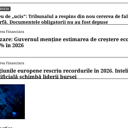
INESS
u de „ucis”: Tribunalul a respins din nou cererea de fa
fă. Documentele obligatorii nu au fost depuse
rea Financiara
zare: Guvernul menține estimarea de creștere e
1% în 2026
rea Financiara
țiunile europene rescriu recordurile în 2026. Intel
ificială schimbă liderii bursei