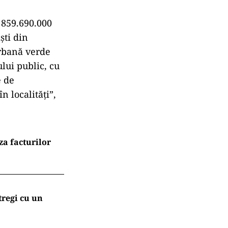
 859.690.000
şti din
urbană verde
lui public, cu
e de
n localităţi”,
za facturilor
tregi cu un