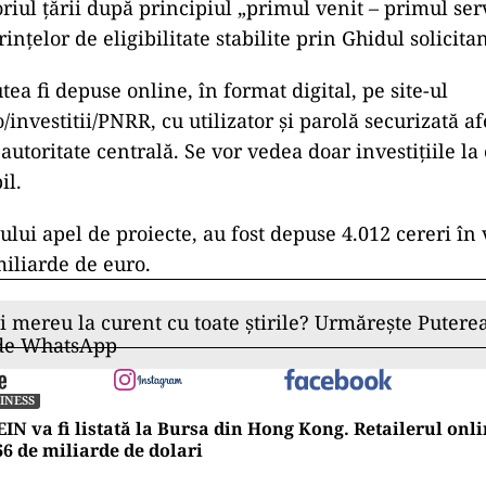
oriul ţării după principiul „primul venit – primul serv
inţelor de eligibilitate stabilite prin Ghidul solicitan
tea fi depuse online, în format digital, pe site-ul
nvestitii/PNRR, cu utilizator şi parolă securizată af
autoritate centrală. Se vor vedea doar investiţiile la
il.
lui apel de proiecte, au fost depuse 4.012 cereri în 
iliarde de euro.
ii mereu la curent cu toate știrile? Urmărește Puterea
 de WhatsApp
INESS
IN va fi listată la Bursa din Hong Kong. Retailerul onli
66 de miliarde de dolari