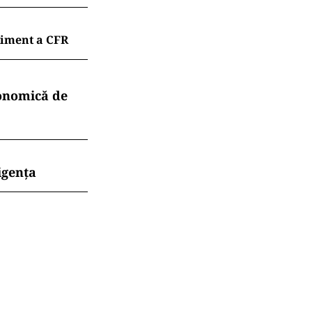
liment a CFR
conomică de
igența