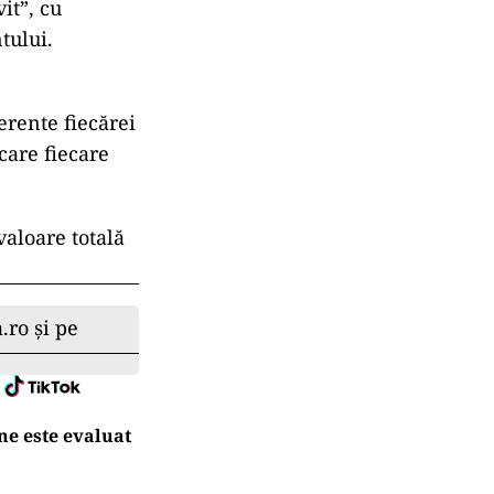
it”, cu
tului.
erente fiecărei
 care fiecare
valoare totală
.ro și pe
ne este evaluat