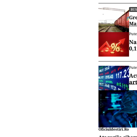
BUS
Gre
Mar
Pute
Na
0,
Pute
Ac
art
Oficiuldestiri.ro