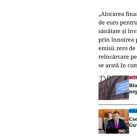
„Alocarea fina
de euro pentru 
sănătate şi în
prin înnoirea 
emisii zero de
reîncărcare pen
se arată în co
ACT
Blo
nep
POLI
Cse
Gu