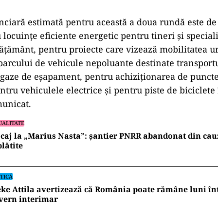
nciară estimată pentru această a doua rundă este de
locuinţe eficiente energetic pentru tineri şi speciali
văţământ, pentru proiecte care vizează mobilitatea 
parcului de vehicule nepoluante destinate transportu
 gaze de eşapament, pentru achiziţionarea de punct
tru vehiculele electrice şi pentru piste de biciclete î
municat.
UALITATE
caj la „Marius Nasta”: șantier PNRR abandonat din cau
lătite
TICĂ
ke Attila avertizează că România poate rămâne luni în
vern interimar