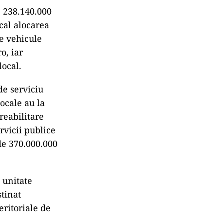
e 238.140.000
cal alocarea
e vehicule
o, iar
local.
de serviciu
locale au la
reabilitare
rvicii publice
 de 370.000.000
 unitate
stinat
eritoriale de