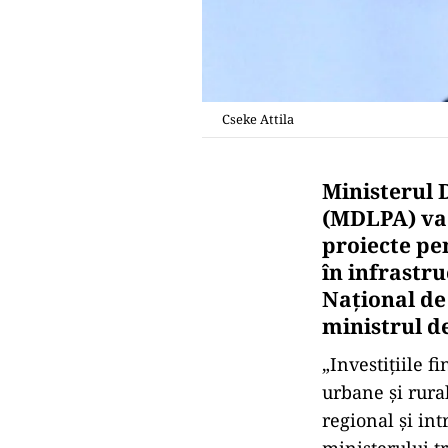
Cseke Attila
Ministerul D
(MDLPA) va l
proiecte pen
în infrastru
Naţional de 
ministrul de
„Investiţiile f
urbane şi rural
regional şi int
ministerului 