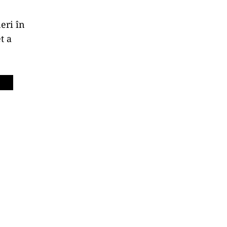
eri în
t a