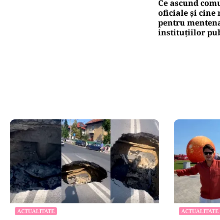
Ce ascund comu
oficiale și cin
pentru mentena
instituțiilor pu
ACTUALITATE
ACTUALITATE