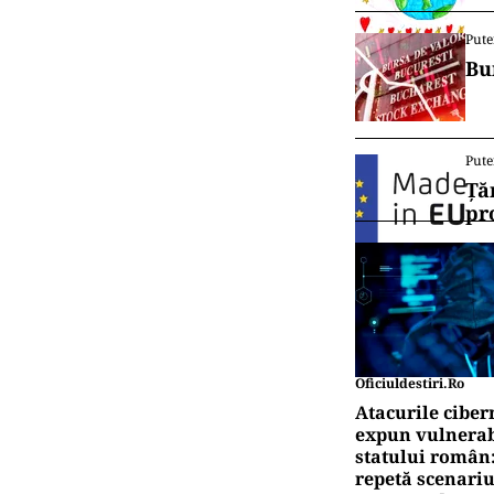
Pute
Bu
Pute
Ță
pr
Oficiuldestiri.ro
Atacurile ciber
expun vulnerabi
statului român
repetă scenariu