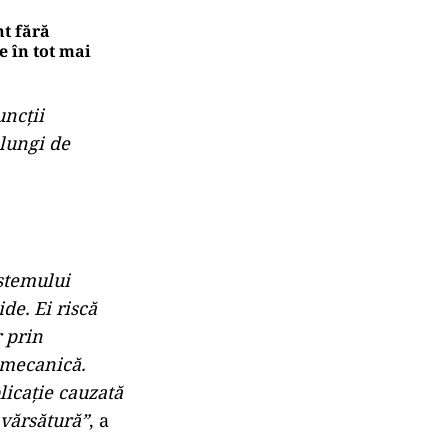
t fără
e în tot mai
uncții
 lungi de
istemului
de. Ei riscă
r prin
e mecanică.
licație cauzată
 vărsătură”
, a