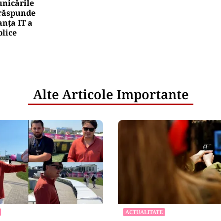
nicările
e răspunde
nța IT a
blice
Alte Articole Importante
ACTUALITATE