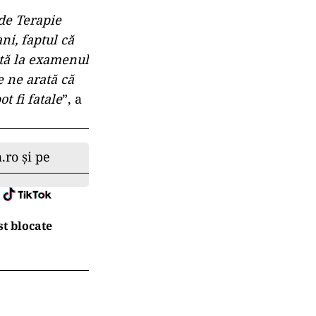
 de Terapie
ni, faptul că
ată la examenul
e ne arată că
t fi fatale
”, a
.ro și pe
t blocate