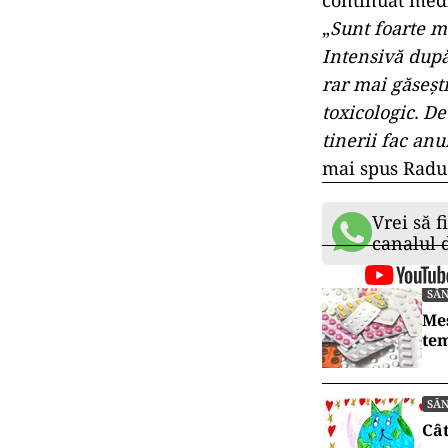
continuat medi
„
Sunt foarte mu
Intensivă după
rar mai găseșt
toxicologic. D
tinerii fac anu
mai spus Radu
Vrei să f
canalul
SĂ
Mes
tem
SĂ
Cât