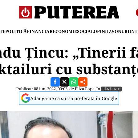
TE
POLITICĂ
FINANCIAR
ECONOMIE
SOCIAL
OPINII
ZVONURI
IN
du Țincu: „Tinerii 
ktailuri cu substan
Publicat: 08 iun. 2022, 00:03, de
Eliza Popa
, în
SĂNĂTATE
Adaugă-ne ca sursă preferată în Google