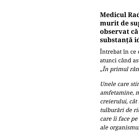
Medicul Rad
murit de sup
observat că
substanță i
Întrebat în ce 
atunci când ast
„
În primul rân
Unele care sti
amfetamine, me
creierului, cât
tulburări de ri
care îi face pe
ale organismul