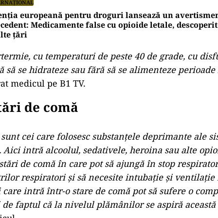
ERNAȚIONAL
nția europeană pentru droguri lansează un avertismen
cedent: Medicamente false cu opioide letale, descoperit
te țări
termie, cu temperaturi de peste 40 de grade, cu disf
ă să se hidrateze sau fără să se alimenteze perioade
rat medicul pe B1 TV.
stări de comă
 sunt cei care folosesc substanțele deprimante ale s
 Aici intră alcoolul, sedativele, heroina sau alte opioi
stări de comă în care pot să ajungă în stop respirato
ilor respiratori și să necesite intubație și ventilați
 care intră într-o stare de comă pot să sufere o comp
 de faptul că la nivelul plămânilor se aspiră această