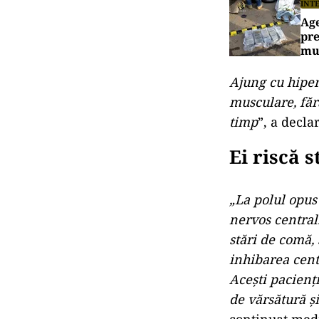
INT
Age
pre
mul
Ajung cu hiper
musculare, făr
timp
”, a decla
Ei riscă 
„La polul opus
nervos central.
stări de comă, 
inhibarea centr
Acești pacienți
de vărsătură și