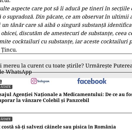
cul.
lte aspecte care pot să îi aducă pe tineri în secțiile
 o supradoză. Din păcate, ce am observat în ultimii a
i un tânăr care să aibă o singură substanță identific
e obicei, discutăm de amestecuri de substanțe, ceea c
mite cocktailuri cu substanțe, iar aceste cocktailuri po
 Țincu.
ii mereu la curent cu toate știrile? Urmărește Puterea
 de WhatsApp
NĂTATE
ajul Agenției Naționale a Medicamentului: De ce au fos
porar la vânzare Colebil și Panzcebil
NĂTATE
 costă să-ți salvezi câinele sau pisica în România