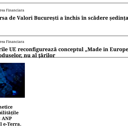
rea Financiara
rsa de Valori București a închis în scădere ședința
rea Financiara
rile UE reconfigurează conceptul „Made in Europe
oduselor, nu al țărilor
netice
litățile
: ANP
l e‑Terra.