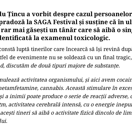
u Țincu a vorbit despre cazul persoanelor
radoză la SAGA Festival și susține că în ul
 rar mai găsești un tânăr care să aibă o si
dentificată la examenul toxicologic.
constă luptă tinerilor care încearcă să își revină du
fel de evenimente nu se soldează cu un final tragic, 
d, discutăm de două tipuri majore de substanțe.
mulează activitatea organismului, și aici avem cocain
tamfetamine, cannabis. Această stimulare în exces
 și a inimii poate produce o serie de reacții adverse, 
tm, activitatea cerebrală intensă, cu o energie inepui
 acești tineri să aibă o activitate fizică dincolo de lim
ui.