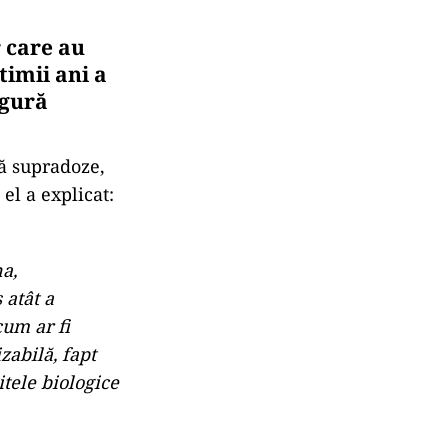
 care au
timii ani a
ngură
pă supradoze,
el a explicat:
a,
 atât a
cum ar fi
zabilă, fapt
itele biologice