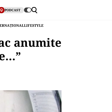
PODCAST
TERNAȚIONAL
LIFESTYLE
fac anumite
țe…”