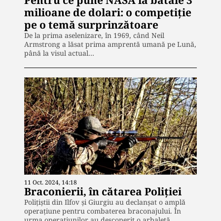
Pentru ce pune NASA la bătaie 3
milioane de dolari: o competiție
pe o temă surprinzătoare
De la prima aselenizare, în 1969, când Neil
Armstrong a lăsat prima amprentă umană pe Lună,
până la visul actual…
11 Oct. 2024, 14:18
Braconierii, în cătarea Poliției
Polițiștii din Ilfov și Giurgiu au declanșat o amplă
operațiune pentru combaterea braconajului. În
urma operațiunilor au descoperit o arbaletă,…