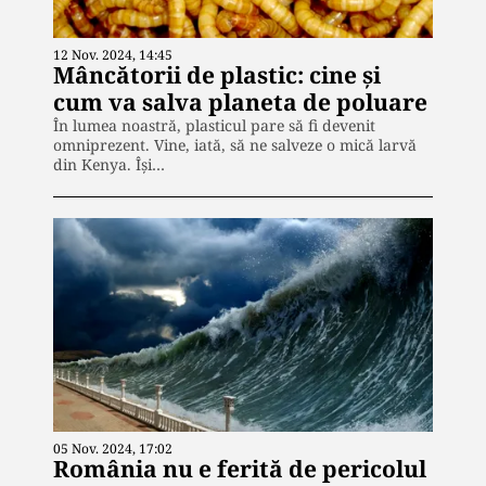
12 Nov. 2024, 14:45
Mâncătorii de plastic: cine și
cum va salva planeta de poluare
În lumea noastră, plasticul pare să fi devenit
omniprezent. Vine, iată, să ne salveze o mică larvă
din Kenya. Își…
05 Nov. 2024, 17:02
România nu e ferită de pericolul