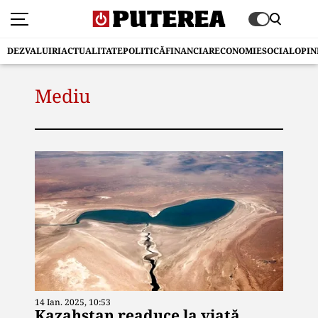
DEZVALUIRI
ACTUALITATE
POLITICĂ
FINANCIAR
ECONOMIE
SOCIAL
OPIN
Mediu
14 Ian. 2025, 10:53
Kazahstan readuce la viață