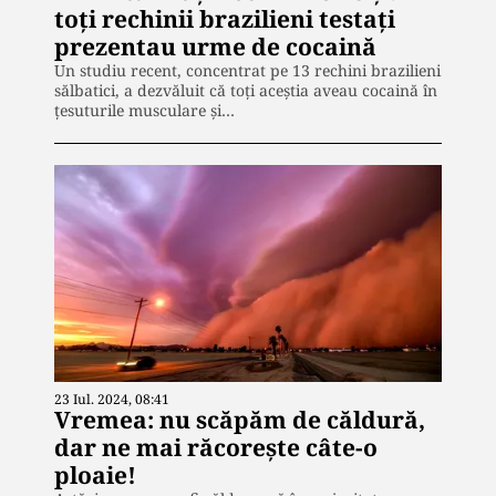
toți rechinii brazilieni testați
prezentau urme de cocaină
Un studiu recent, concentrat pe 13 rechini brazilieni
sălbatici, a dezvăluit că toți aceștia aveau cocaină în
țesuturile musculare și…
23 Iul. 2024, 08:41
Vremea: nu scăpăm de căldură,
dar ne mai răcorește câte-o
ploaie!