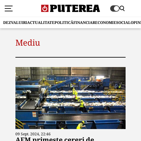
DEZVALUIRI
ACTUALITATE
POLITICĂ
FINANCIAR
ECONOMIE
SOCIAL
OPIN
Mediu
09 Sept. 2024, 22:46
AFM primeşte cereri de