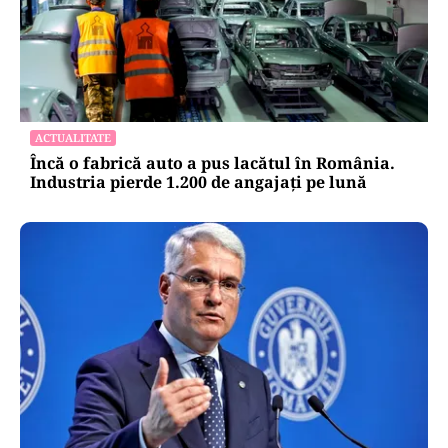
Atacurile cibernetice expun
vulnerabilitățile statului român: ANP
repetă scenariul e‑Terra. Ce ascund
comunicările oficiale și cine răspunde
pentru mentenanța IT a instituțiilor
publice
Alte Articole Importante
ACTUALITATE