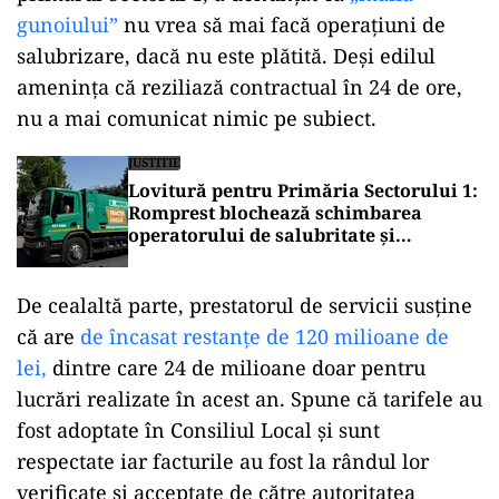
În cele mai multe cazuri gunoiul nu a mai fost
ridicat de două zile, de când Clotilde Armand,
primarul Sectorul 1, a denunțat că
„mafia
gunoiului”
nu vrea să mai facă operațiuni de
salubrizare, dacă nu este plătită. Deși edilul
amenința că reziliază contractual în 24 de ore,
nu a mai comunicat nimic pe subiect.
JUSTITIE