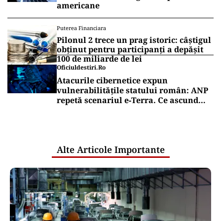
EXCLUSIV
Lift în vechile blocuri comuniste cu
trei sau patru etaje? Șanse mici să
avem parte curând de așa ceva!
ORAȘUL MEU
Bucureștiul va fi curat până în 2033. Să
sperăm că mai prindem momentul
Puterea Financiara
Europa vrea să renunțe la „dependența
Palantir”. De ce este atât de greu să
înlocuiască tehnologia companiei
americane
Puterea Financiara
Pilonul 2 trece un prag istoric: câștigul
obținut pentru participanți a depășit
100 de miliarde de lei
Oficiuldestiri.ro