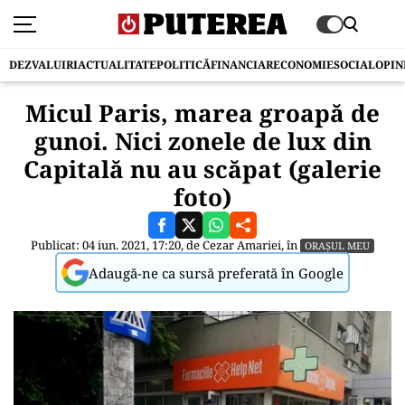
DEZVALUIRI
ACTUALITATE
POLITICĂ
FINANCIAR
ECONOMIE
SOCIAL
OPIN
Micul Paris, marea groapă de
gunoi. Nici zonele de lux din
Capitală nu au scăpat (galerie
foto)
Publicat: 04 iun. 2021, 17:20, de
Cezar Amariei
, în
ORAȘUL MEU
Adaugă-ne ca sursă preferată în Google