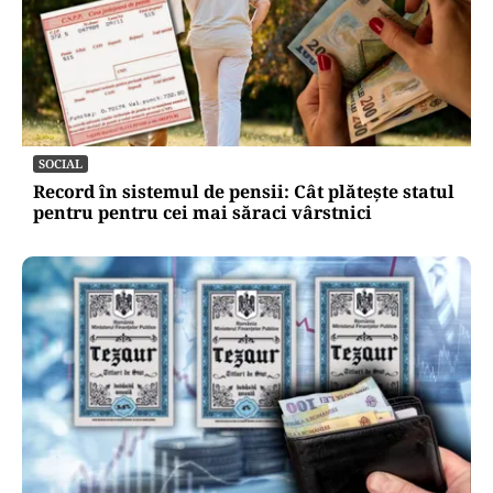
ADMINISTRATIE
Robert Negoiță se mută! Cum arată noul sediul
al Primăriei Sectorului 3, edilul a făcut turul
(VIDEO)
SOCIAL