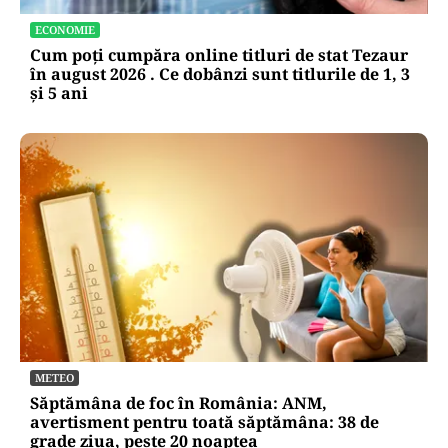
Record în sistemul de pensii: Cât plătește statul
pentru pentru cei mai săraci vârstnici
ECONOMIE
Cum poți cumpăra online titluri de stat Tezaur
în august 2026 . Ce dobânzi sunt titlurile de 1, 3
și 5 ani