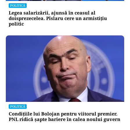
Încă o fabrică auto a pus lacătul în România.
Industria pierde 1.200 de angajați pe lună
POLITICĂ
Legea salarizării, ajunsă în ceasul al
doisprezecelea. Pîslaru cere un armistițiu
politic