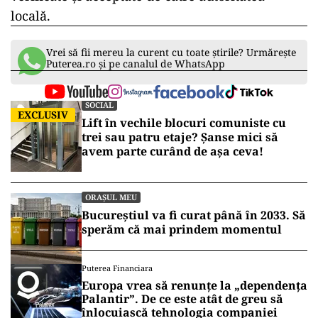
Lovitură pentru Primăria Sectorului 1:
Romprest blochează schimbarea
operatorului de salubritate și
reaprinde conflictul început sub
Clotilde Armand
De cealaltă parte, prestatorul de servicii susține
că are
de încasat restanțe de 120 milioane de
lei,
dintre care 24 de milioane doar pentru
lucrări realizate în acest an. Spune că tarifele au
fost adoptate în Consiliul Local și sunt
respectate iar facturile au fost la rândul lor
verificate și acceptate de către autoritatea
locală.
Vrei să fii mereu la curent cu toate știrile? Urmărește
Puterea.ro și pe canalul de WhatsApp
SOCIAL