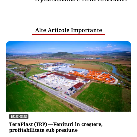
comunicările oficiale și cine răspunde
pentru mentenanța IT a instituțiilor
publice
Alte Articole Importante
BUSINESS
TeraPlast (TRP) —Venituri în creștere,
profitabilitate sub presiune