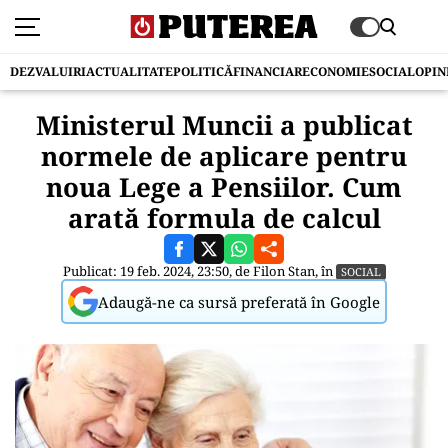
DEZVALUIRI
ACTUALITATE
POLITICĂ
FINANCIAR
ECONOMIE
SOCIAL
OPIN
Ministerul Muncii a publicat
normele de aplicare pentru
noua Lege a Pensiilor. Cum
arată formula de calcul
Publicat: 19 feb. 2024, 23:50, de
Filon Stan
, în
SOCIAL
Adaugă-ne ca sursă preferată în Google