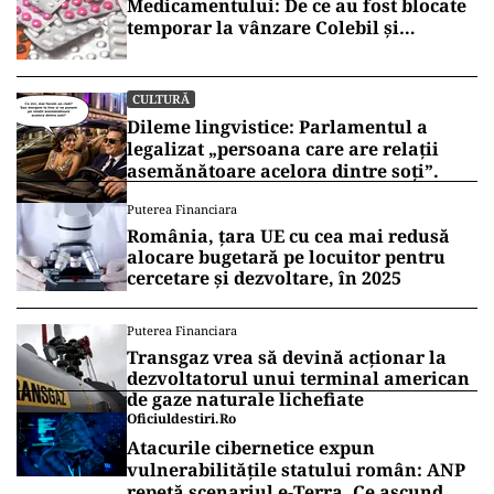
Medicamentului: De ce au fost blocate
temporar la vânzare Colebil și
Panzcebil
CULTURĂ
Dileme lingvistice: Parlamentul a
legalizat „persoana care are relații
asemănătoare acelora dintre soți”.
Puterea Financiara
România, țara UE cu cea mai redusă
alocare bugetară pe locuitor pentru
cercetare și dezvoltare, în 2025
Puterea Financiara
Transgaz vrea să devină acționar la
dezvoltatorul unui terminal american
de gaze naturale lichefiate
Oficiuldestiri.ro
Atacurile cibernetice expun
vulnerabilitățile statului român: ANP
repetă scenariul e‑Terra. Ce ascund