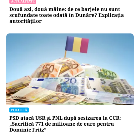
ACTUALITATE
Două azi, două mâine: de ce barjele nu sunt
scufundate toate odată în Dunăre? Explicația
autorităților
POLITICĂ
PSD atacă USR și PNL după sesizarea la CCR:
„Sacrifică 771 de milioane de euro pentru
Dominic Fritz”