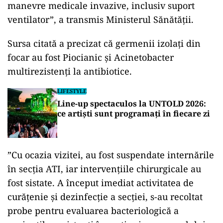
manevre medicale invazive, inclusiv suport
ventilator”, a transmis Ministerul Sănătăţii.
Sursa citată a precizat că germenii izolaţi din
focar au fost Piocianic şi Acinetobacter
multirezistenţi la antibiotice.
LIFESTYLE
Line-up spectaculos la UNTOLD 2026:
ce artiști sunt programați în fiecare zi
”Cu ocazia vizitei, au fost suspendate internările
în secţia ATI, iar intervenţiile chirurgicale au
fost sistate. A început imediat activitatea de
curăţenie şi dezinfecţie a secţiei, s-au recoltat
probe pentru evaluarea bacteriologică a