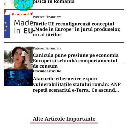
pisica în România
Puterea Financiara
Țările UE reconfigurează conceptul
„Made in Europe” în jurul produselor,
nu al țărilor
Puterea Financiara
Canicula pune presiune pe economia
Europei și schimbă comportamentul
de consum
Oficiuldestiri.ro
Atacurile cibernetice expun
vulnerabilitățile statului român: ANP
repetă scenariul e‑Terra. Ce ascund
comunicările oficiale și cine răspunde
pentru mentenanța IT a instituțiilor
publice
Alte Articole Importante