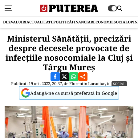
DEZVALUIRI
ACTUALITATE
POLITICĂ
FINANCIAR
ECONOMIE
SOCIAL
OPIN
Ministerul Sănătăţii, precizări
despre decesele provocate de
infecțiile nosocomiale la Cluj și
Târgu Mureș
Publicat: 19 oct. 2022, 20:37, de
Florentin Lucaniuc
, în
SOCIAL
Adaugă-ne ca sursă preferată în Google