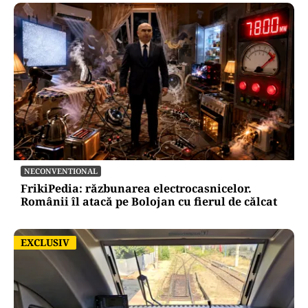
NECONVENTIONAL
FrikiPedia: răzbunarea electrocasnicelor.
Românii îl atacă pe Bolojan cu fierul de călcat
EXCLUSIV
EXCLUSIV