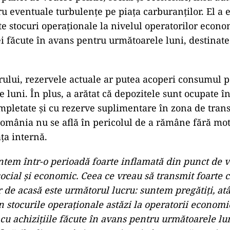
% din importurile de motorină provin din Arabia Sa
n acest volum ar fi afectată de situația actuală.
 care a fost oprită nu este cea care livrează Românie
care livrează astăzi în România este în continuare p
ză la parametrii optimi în Arabia Saudită. Între tim
ificat sursele de aprovizionare şi aducem inclusiv m
gia pentru a ne acoperi o parte din mixul din ţara n
inistrul.
mitat asupra prețurilor
giei,
Bogdan Ivan
, a declarat că România traverseaz
punct de vedere politic, social și economic, însă auto
ru eventuale turbulențe pe piața carburanților. El a e
nte stocuri operaționale la nivelul operatorilor econo
ței făcute în avans pentru următoarele luni, destinate