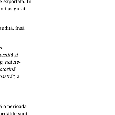
cu Riyad ar
jlociu
ii din piață,
ni eventuale
e
de consumul
e exportată. În
ind asigurat