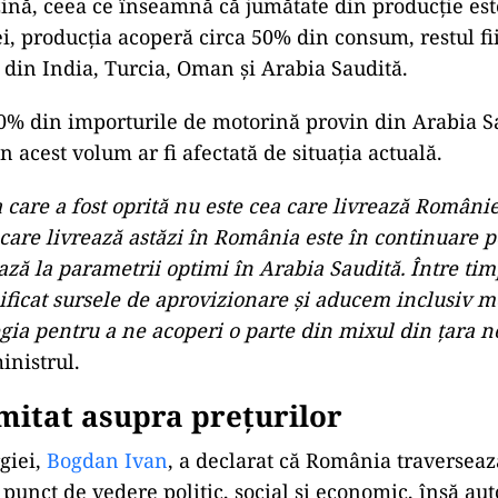
 mare decât la TVA”
ERNAȚIONAL
mp deschide ușa programului nuclear saudit. Acordul 
ea reaprinde cursa pentru arme atomice în Orientul Mi
ă, la acel moment, au fost purtate discuții cu operator
onsiliul Concurenței, ANPC și ANAF, pentru a preve
ciale de preț.
 internă și importuri diversificat
recizat că România produce aproximativ dublu față 
ină, ceea ce înseamnă că jumătate din producție est
i, producția acoperă circa 50% din consum, restul fi
 din India, Turcia, Oman și Arabia Saudită.