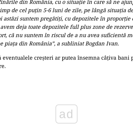
trului, rezervele actuale ar putea acoperi consumul p
e luni. În plus, a arătat că depozitele sunt ocupate î
mpletate și cu rezerve suplimentare în zona de trans
mânia nu se află în pericolul de a rămâne fără mo
ța internă.
untem într-o perioadă foarte inflamată din punct de 
 social şi economic. Ceea ce vreau să transmit foarte c
de acasă este următorul lucru: suntem pregătiţi, atâ
 stocurile operaţionale astăzi la operatorii economi
u achiziţiile făcute în avans pentru următoarele luni
inările din România, cu o situaţie în care să ne ajun
timp de cel puţin 5-6 luni de zile, pe lângă situaţia 
i astăzi suntem pregătiţi, cu depozitele în proporţie
 avem deja toate depozitele full plus zone de rezerv