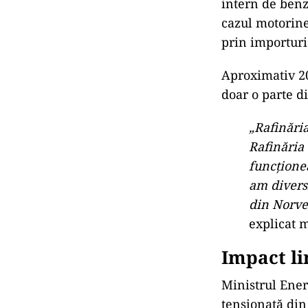
mai
INT
Tru
put
El a explicat c
precum și cu C
majorări artifi
Producție
Ministrul a p
intern de benz
cazul motorine
prin importuri