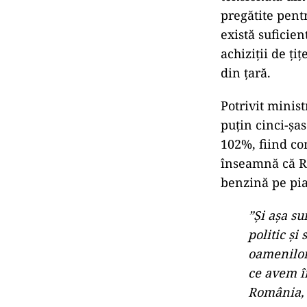
Aproximativ 20
doar o parte di
„Rafinăria
Rafinăria 
funcţionea
am divers
din Norve
explicat m
Impact li
Ministrul Ener
tensionată din 
pregătite pent
există suficie
achiziții de ți
din țară.