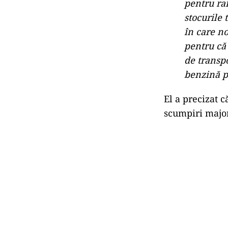
Potrivit minis
puțin cinci-șas
102%, fiind co
înseamnă că Ro
benzină pe pia
”Şi aşa s
politic şi
oamenilor 
ce avem în
România, c
pentru raf
stocurile 
în care no
pentru că