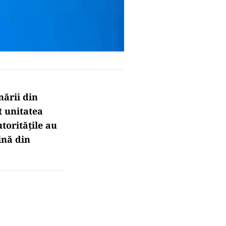
nării din
t unitatea
toritățile au
ină din