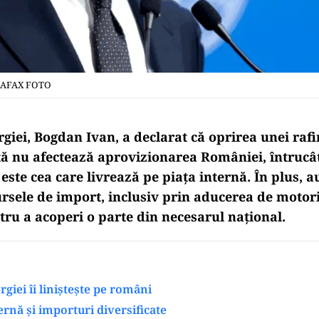
IAFAX FOTO
giei, Bogdan Ivan, a declarat că oprirea unei rafi
ă nu afectează aprovizionarea României, întrucâ
este cea care livrează pe piața internă. În plus, au
sursele de import, inclusiv prin aducerea de motor
tru a acoperi o parte din necesarul național.
rgiei îi liniștește pe români
ernă și importuri diversificate