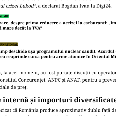
ansmis că nu există riscul ca România să rămână fără
ntextul tensiunilor internaționale și al creșterii cota
giei
a fost întrebat despre posibilitatea unei scumpir
 carburanților. El a amintit de situația din octombri
l sancțiunilor împotriva Lukoil, au existat temeri pr
opresc speculaţiile astea, în contextul în care am ma
peculaţii anul trecut, în luna octombrie, pe fondul
lor împotriva Lukoil, când şi atunci, dacă ne amintim
lte burtiere la televiziuni, 10 lei litru de benzină şi
ul crizei Lukoil”,
a declarat Bogdan Ivan la Digi24.
NOMIE
are, despre prima reducere a accizei la carburanți: „Im