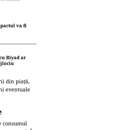
 benzină sau
țiilor
i
e anul trecut,
ivind creșteri
i avut o
, erau
 motorină
pactul va fi