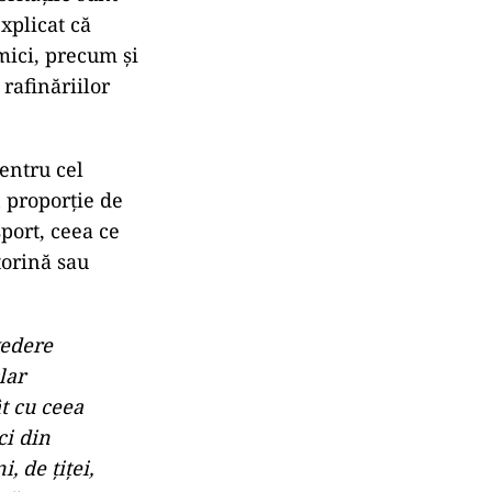
udită, însă
i.
ornită şi
p, noi ne-
otorină
oastră”
, a
ă o perioadă
ritățile sunt
xplicat că
mici, precum și
 rafinăriilor