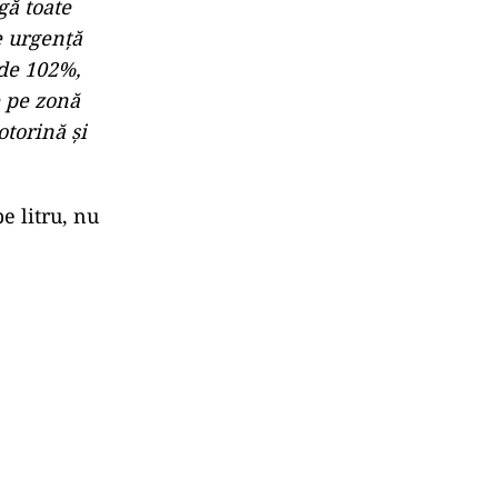
entru cel
n proporție de
port, ceea ce
torină sau
vedere
lar
t cu ceea
ci din
, de ţiţei,
gă toate
de urgenţă
 de 102%,
e pe zonă