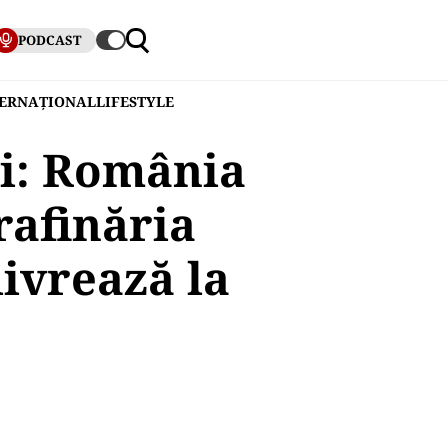
PODCAST
TERNAȚIONAL
LIFESTYLE
ri: România
rafinăria
livrează la