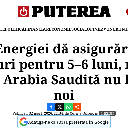
TE
POLITICĂ
FINANCIAR
ECONOMIE
SOCIAL
OPINII
ZVONURI
IN
Energiei dă asigură
uri pentru 5–6 luni, 
 Arabia Saudită nu 
noi
Publicat: 02 mart. 2026, 22:34, de
Corina Oprea
, în
ENERGIE
Adaugă-ne ca sursă preferată în Google