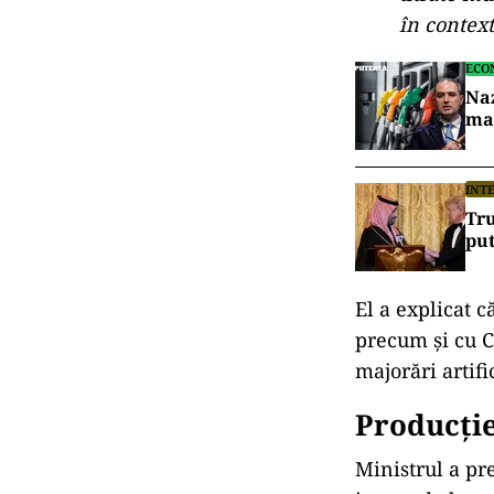
Oficialul a tr
motorină, în co
petrolului.
Ministrul Ener
semnificative a
când, pe fondu
bruște de preț.
„Vreau să 
rundă de s
sancţiuni
titrate mu
în context
ECO
Naz