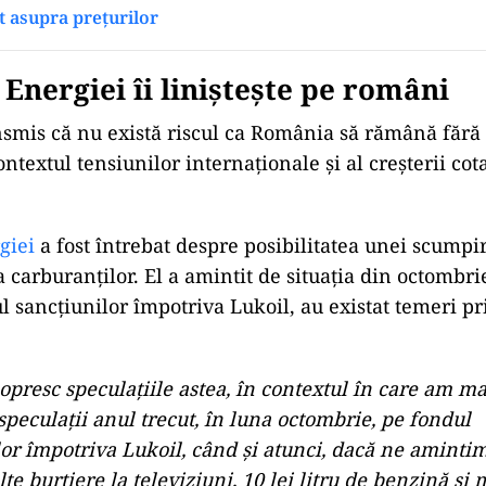
t asupra prețurilor
ad
 Energiei îi liniștește pe români