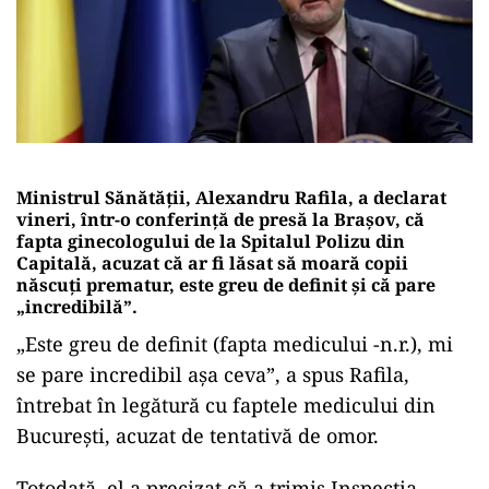
Ministrul Sănătăţii, Alexandru Rafila, a declarat
vineri, într-o conferinţă de presă la Braşov, că
fapta ginecologului de la Spitalul Polizu din
Capitală, acuzat că ar fi lăsat să moară copii
născuţi prematur, este greu de definit şi că pare
„incredibilă”.
„Este greu de definit (fapta medicului -n.r.), mi
se pare incredibil aşa ceva”, a spus Rafila,
întrebat în legătură cu faptele medicului din
Bucureşti, acuzat de tentativă de omor.
Totodată, el a precizat că a trimis Inspecţia