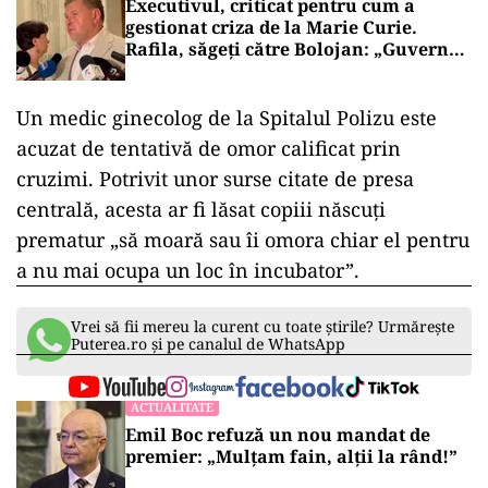
Executivul, criticat pentru cum a
gestionat criza de la Marie Curie.
Rafila, săgeți către Bolojan: „Guvernul
nu a făcut absolut nimic”
Un medic ginecolog de la Spitalul Polizu este
acuzat de tentativă de omor calificat prin
cruzimi. Potrivit unor surse citate de presa
centrală, acesta ar fi lăsat copiii născuţi
prematur „să moară sau îi omora chiar el pentru
a nu mai ocupa un loc în incubator”.
Vrei să fii mereu la curent cu toate știrile? Urmărește
Puterea.ro și pe canalul de WhatsApp
ACTUALITATE
Emil Boc refuză un nou mandat de
premier: „Mulțam fain, alții la rând!”