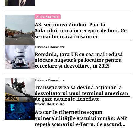
ACTUALITATE
A3, secțiunea Zimbor–Poarta
Sălajului, intră în recepție de luni. Ce
se mai lucrează în șantier
Puterea Financiara
România, țara UE cu cea mai redusă
alocare bugetară pe locuitor pentru
cercetare și dezvoltare, în 2025
Puterea Financiara
Transgaz vrea să devină acționar la
dezvoltatorul unui terminal american
de gaze naturale lichefiate
Oficiuldestiri.ro
Atacurile cibernetice expun
vulnerabilitățile statului român: ANP
repetă scenariul e‑Terra. Ce ascund
comunicările oficiale și cine răspunde