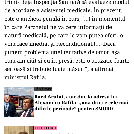
trimis deja Inspecţia Sanitară să evalueze modul
de acordare a asistenţei medicale. În prezent,
este o anchetă penală în curs, (…) în momentul
în care Parchetul ne va cere informaţii de
natură medicală, pe care le vom putea oferi, o
vom face imediat şi necondiţionat.(…) Dacă
punem problema unei tentative de omor, aşa
cum am citit şi eu în presă, este o acuzaţie foarte
serioasă şi trebuie luate măsuri”, a afirmat
ministrul Rafila.
SĂNĂTATE
Raed Arafat, atac dur la adresa lui
Alexandru Rafila: „una dintre cele mai
dificile perioade” pentru SMURD
ACTUALITATE