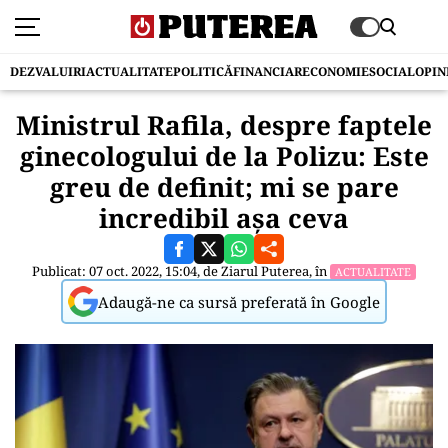
DEZVALUIRI
ACTUALITATE
POLITICĂ
FINANCIAR
ECONOMIE
SOCIAL
OPIN
Ministrul Rafila, despre faptele
ginecologului de la Polizu: Este
greu de definit; mi se pare
incredibil aşa ceva
Publicat: 07 oct. 2022, 15:04, de
Ziarul Puterea
, în
ACTUALITATE
Adaugă-ne ca sursă preferată în Google