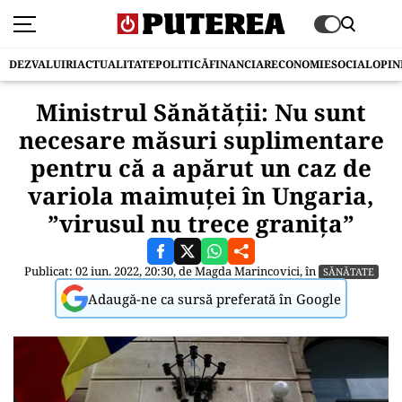
DEZVALUIRI
ACTUALITATE
POLITICĂ
FINANCIAR
ECONOMIE
SOCIAL
OPIN
Ministrul Sănătății: Nu sunt
necesare măsuri suplimentare
pentru că a apărut un caz de
variola maimuței în Ungaria,
”virusul nu trece granița”
Publicat: 02 iun. 2022, 20:30, de
Magda Marincovici
, în
SĂNĂTATE
Adaugă-ne ca sursă preferată în Google