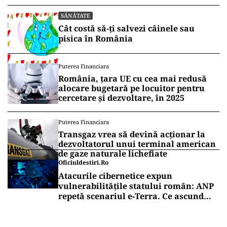
SĂNĂTATE
Cât costă să-ți salvezi câinele sau
pisica în România
Puterea Financiara
România, țara UE cu cea mai redusă
alocare bugetară pe locuitor pentru
cercetare și dezvoltare, în 2025
Puterea Financiara
Transgaz vrea să devină acționar la
dezvoltatorul unui terminal american
de gaze naturale lichefiate
Oficiuldestiri.ro
Atacurile cibernetice expun
vulnerabilitățile statului român: ANP
repetă scenariul e‑Terra. Ce ascund
comunicările oficiale și cine răspunde
pentru mentenanța IT a instituțiilor
publice