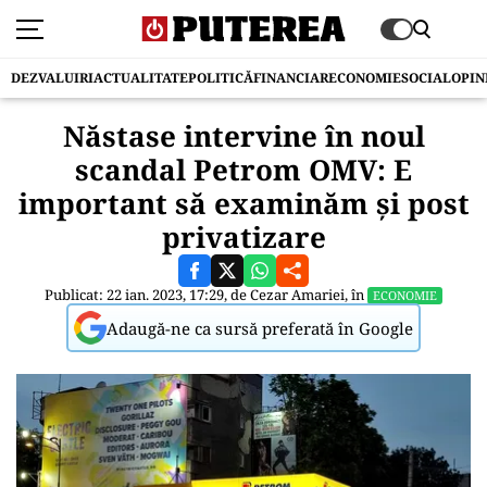
DEZVALUIRI
ACTUALITATE
POLITICĂ
FINANCIAR
ECONOMIE
SOCIAL
OPIN
Năstase intervine în noul
scandal Petrom OMV: E
important să examinăm și post
privatizare
Publicat: 22 ian. 2023, 17:29, de
Cezar Amariei
, în
ECONOMIE
Adaugă-ne ca sursă preferată în Google