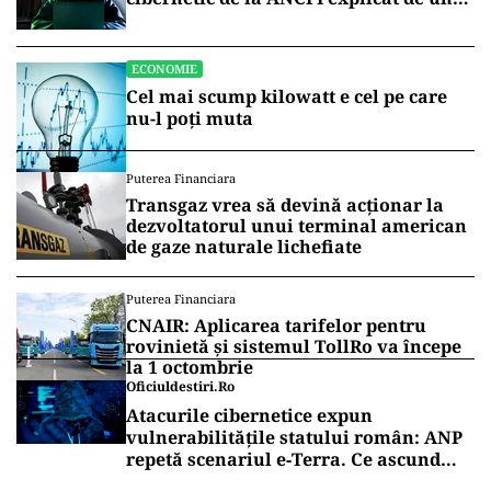
broker
ECONOMIE
Cel mai scump kilowatt e cel pe care
nu-l poți muta
Puterea Financiara
Transgaz vrea să devină acționar la
dezvoltatorul unui terminal american
de gaze naturale lichefiate
Puterea Financiara
CNAIR: Aplicarea tarifelor pentru
rovinietă și sistemul TollRo va începe
la 1 octombrie
Oficiuldestiri.ro
Atacurile cibernetice expun
vulnerabilitățile statului român: ANP
repetă scenariul e‑Terra. Ce ascund
comunicările oficiale și cine răspunde