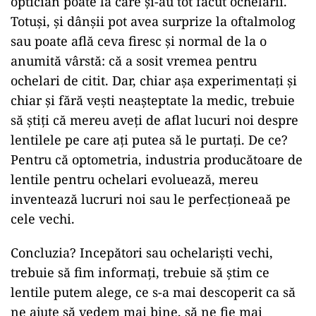
optician poate la care și-au tot făcut ochelarii.
Totuși, și dânșii pot avea surprize la oftalmolog
sau poate află ceva firesc și normal de la o
anumită vârstă: că a sosit vremea pentru
ochelari de citit. Dar, chiar așa experimentați și
chiar și fără vești neașteptate la medic, trebuie
să știți că mereu aveți de aflat lucuri noi despre
lentilele pe care ați putea să le purtați. De ce?
Pentru că optometria, industria producătoare de
lentile pentru ochelari evoluează, mereu
inventează lucruri noi sau le perfecționeaă pe
cele vechi.
Concluzia? Incepători sau ochelariști vechi,
trebuie să fim informați, trebuie să știm ce
lentile putem alege, ce s-a mai descoperit ca să
ne ajute să vedem mai bine, să ne fie mai