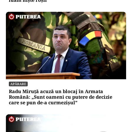
APĂRARE
Radu Miruță acuză un blocaj în Armata
Română: „Sunt oameni cu putere de decizie
care se pun de-a curmezișul”