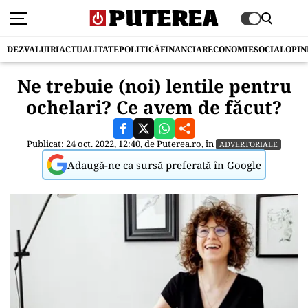
DEZVALUIRI
ACTUALITATE
POLITICĂ
FINANCIAR
ECONOMIE
SOCIAL
OPIN
Ne trebuie (noi) lentile pentru
ochelari? Ce avem de făcut?
Publicat: 24 oct. 2022, 12:40, de
Puterea.ro
, în
ADVERTORIALE
Adaugă-ne ca sursă preferată în Google