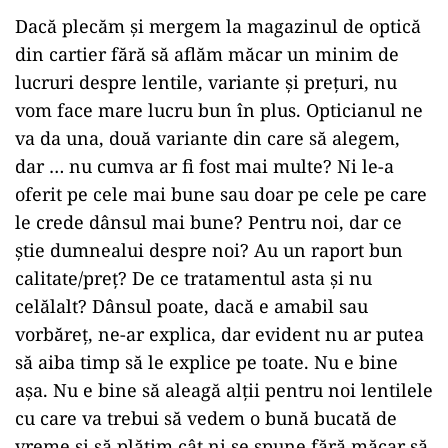
Dacă plecăm și mergem la magazinul de optică
din cartier fără să aflăm măcar un minim de
lucruri despre lentile, variante și prețuri, nu
vom face mare lucru bun în plus. Opticianul ne
va da una, două variante din care să alegem,
dar … nu cumva ar fi fost mai multe? Ni le-a
oferit pe cele mai bune sau doar pe cele pe care
le crede dânsul mai bune? Pentru noi, dar ce
știe dumnealui despre noi? Au un raport bun
calitate/preț? De ce tratamentul asta și nu
celălalt? Dânsul poate, dacă e amabil sau
vorbăreț, ne-ar explica, dar evident nu ar putea
să aiba timp să le explice pe toate. Nu e bine
așa. Nu e bine să aleagă alții pentru noi lentilele
cu care va trebui să vedem o bună bucată de
vreme și să plătim cât ni se spune fără măcar să