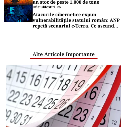
un stoc de peste 1.000 de tone
Oficiuldestiri.ro
Atacurile cibernetice expun
vulnerabilitățile statului român: ANP
repetă scenariul e‑Terra. Ce ascund
comunicările oficiale și cine răspunde
pentru mentenanța IT a instituțiilor
publice
Alte Articole Importante