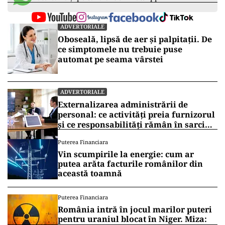
ADVERTORIALE
Oboseală, lipsă de aer și palpitații. De
ce simptomele nu trebuie puse
automat pe seama vârstei
ADVERTORIALE
Externalizarea administrării de
personal: ce activități preia furnizorul
și ce responsabilități rămân în sarcina
companiei
Puterea Financiara
Vin scumpirile la energie: cum ar
putea arăta facturile românilor din
această toamnă
Puterea Financiara
România intră în jocul marilor puteri
pentru uraniul blocat în Niger. Miza: