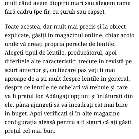
mult când avem dioptrii mari sau alegem rame
fără cadru (pe fir, cu șurub sau capse).
Toate acestea, dar mult mai precis și la obiect
explicate, găsiți în magazinul online, chiar acolo
unde vă creați propria pereche de lentile.
Alegeți tipul de lentile, producătorul, apoi
diferitele alte caracteristici trecute în revistă pe
scurt anterior și, cu fiecare pas veți fi mai
aproape de a ști mult despre lentile în general,
despre ce lentile de ochelari vă trebuie și care
va fi prețul lor. Adăugați opțiuni și înlăturați din
ele, până ajungeți să vă încadrați cât mai bine
în buget. Apoi verificați și în alte magazine
configurația aleasă pentru a fi siguri că ați găsit
prețul cel mai bun.