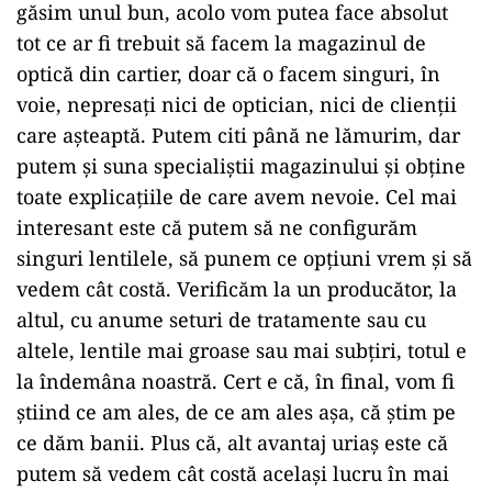
găsim unul bun, acolo vom putea face absolut
tot ce ar fi trebuit să facem la magazinul de
optică din cartier, doar că o facem singuri, în
voie, nepresați nici de optician, nici de clienții
care așteaptă. Putem citi până ne lămurim, dar
putem și suna specialiștii magazinului și obține
toate explicațiile de care avem nevoie. Cel mai
interesant este că putem să ne configurăm
singuri lentilele, să punem ce opțiuni vrem și să
vedem cât costă. Verificăm la un producător, la
altul, cu anume seturi de tratamente sau cu
altele, lentile mai groase sau mai subțiri, totul e
la îndemâna noastră. Cert e că, în final, vom fi
știind ce am ales, de ce am ales așa, că știm pe
ce dăm banii. Plus că, alt avantaj uriaș este că
putem să vedem cât costă același lucru în mai