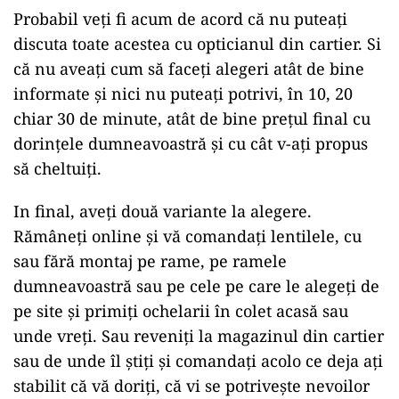
Probabil veți fi acum de acord că nu puteați
discuta toate acestea cu opticianul din cartier. Si
că nu aveați cum să faceți alegeri atât de bine
informate și nici nu puteați potrivi, în 10, 20
chiar 30 de minute, atât de bine prețul final cu
dorințele dumneavoastră și cu cât v-ați propus
să cheltuiți.
In final, aveți două variante la alegere.
Rămâneți online și vă comandați lentilele, cu
sau fără montaj pe rame, pe ramele
dumneavoastră sau pe cele pe care le alegeți de
pe site și primiți ochelarii în colet acasă sau
unde vreți. Sau reveniți la magazinul din cartier
sau de unde îl știți și comandați acolo ce deja ați
stabilit că vă doriți, că vi se potrivește nevoilor