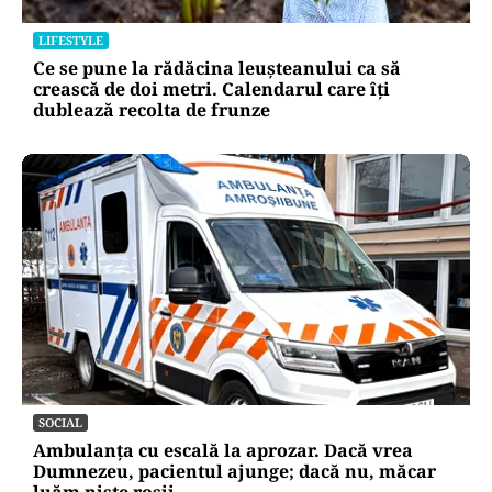
LIFESTYLE
Ce se pune la rădăcina leușteanului ca să
crească de doi metri. Calendarul care îți
dublează recolta de frunze
SOCIAL
Ambulanța cu escală la aprozar. Dacă vrea
Dumnezeu, pacientul ajunge; dacă nu, măcar
luăm niște roșii