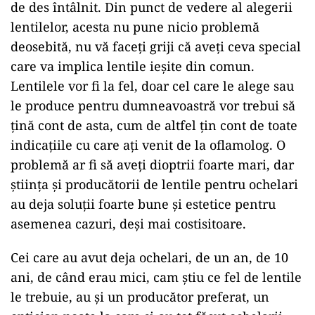
de des întâlnit. Din punct de vedere al alegerii
lentilelor, acesta nu pune nicio problemă
deosebită, nu vă faceți griji că aveți ceva special
care va implica lentile ieșite din comun.
Lentilele vor fi la fel, doar cel care le alege sau
le produce pentru dumneavoastră vor trebui să
țină cont de asta, cum de altfel țin cont de toate
indicațiile cu care ați venit de la oflamolog. O
problemă ar fi să aveți dioptrii foarte mari, dar
știința și producătorii de lentile pentru ochelari
au deja soluții foarte bune și estetice pentru
asemenea cazuri, deși mai costisitoare.
Cei care au avut deja ochelari, de un an, de 10
ani, de când erau mici, cam știu ce fel de lentile
le trebuie, au și un producător preferat, un