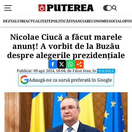
DEZVALUIRI
ACTUALITATE
POLITICĂ
FINANCIAR
ECONOMIE
SOCIAL
OPIN
Nicolae Ciucă a făcut marele
anunț! A vorbit de la Buzău
despre alegerile prezidențiale
Publicat: 09 apr. 2024, 18:04, de
Filon Stan
, în
POLITICĂ
Adaugă-ne ca sursă preferată în Google