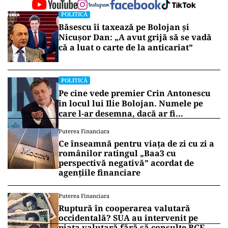
POLITICĂ
Băsescu îi taxează pe Bolojan și
Nicușor Dan: „A avut grijă să se vadă
că a luat o carte de la anticariat”
POLITICĂ
Pe cine vede premier Crin Antonescu
în locul lui Ilie Bolojan. Numele pe
care l-ar desemna, dacă ar fi
președinte
Puterea Financiara
Ce înseamnă pentru viața de zi cu zi a
românilor ratingul „Baa3 cu
perspectivă negativă” acordat de
agențiile financiare
Puterea Financiara
Ruptură în cooperarea valutară
occidentală? SUA au intervenit pe
piața valutară fără să consulte BCE