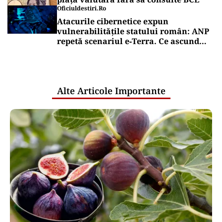
Oficiuldestiri.ro
Atacurile cibernetice expun
vulnerabilitățile statului român: ANP
repetă scenariul e‑Terra. Ce ascund
comunicările oficiale și cine răspunde
pentru mentenanța IT a instituțiilor
publice
Alte Articole Importante