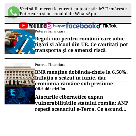
Vrei să fii mereu la curent cu toate știrile? Urmărește
Puterea.ro și pe canalul de WhatsApp
Puterea Financiara
Reguli noi pentru românii care aduc
țigări și alcool din UE. Ce cantități pot
transporta și ce amenzi riscă
Puterea Financiara
BNR menține dobânda-cheie la 6,50%.
Inflația a scăzut în iunie, dar
economia rămâne sub presiune
Oficiuldestiri.ro
Atacurile cibernetice expun
vulnerabilitățile statului român: ANP
repetă scenariul e‑Terra. Ce ascund
comunicările oficiale și cine răspunde
pentru mentenanța IT a instituțiilor
publice