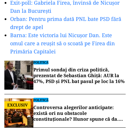
Exit-poll: Gabriela Firea, învinsă de Nicușor
Dan la București
Orban: Pentru prima dată PNL bate PSD fără
drept de apel
Barna: Este victoria lui Nicușor Dan. Este
omul care a reușit să o scoată pe Firea din
Primăria Capitalei
POLITICĂ
Primul sondaj din criza politică,
prezentat de Sebastian Ghiță: AUR la
47%, PSD și PNL bat pasul pe loc la 16%
POLITICĂ
EXCLUSIV
Controversa alegerilor anticipate:
există ori nu obstacole
constituționale? Hunor spune că da.
Tudorel Toader ne lămurește