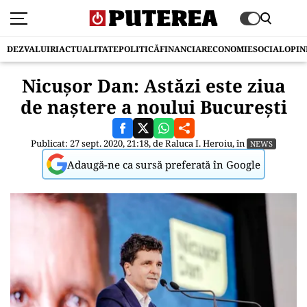
DEZVALUIRI
ACTUALITATE
POLITICĂ
FINANCIAR
ECONOMIE
SOCIAL
OPIN
Nicușor Dan: Astăzi este ziua
de naștere a noului București
Publicat: 27 sept. 2020, 21:18, de
Raluca I. Heroiu
, în
NEWS
Adaugă-ne ca sursă preferată în Google