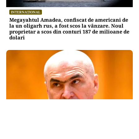
INTERNAȚIONAL
Megayahtul Amadea, confiscat de americani de
la un oligarh rus, a fost scos la vânzare. Noul
proprietar a scos din conturi 187 de milioane de
dolari
POLITICĂ
Un lider USR îl critică dur pe Ilie Bolojan: Un