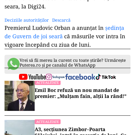
seara, la Digi24.
Deciziile autorităților
Descarcă
Premierul Ludovic Orban a anunțat în
ședința
de Guvern de joi seară
că măsurile vor intra în
vigoare începând cu ziua de luni.
Vrei să fii mereu la curent cu toate știrile? Urmărește
Puterea.ro și pe canalul de WhatsApp
ACTUALITATE
Emil Boc refuză un nou mandat de
premier: „Mulțam fain, alții la rând!”
ACTUALITATE
A3, secțiunea Zimbor–Poarta