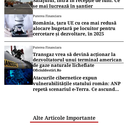
Sălajului, intră în recepție de luni. Ce
se mai lucrează în șantier
Puterea Financiara
România, țara UE cu cea mai redusă
alocare bugetară pe locuitor pentru
cercetare și dezvoltare, în 2025
Puterea Financiara
Transgaz vrea să devină acționar la
dezvoltatorul unui terminal american
de gaze naturale lichefiate
Oficiuldestiri.ro
Atacurile cibernetice expun
vulnerabilitățile statului român: ANP
repetă scenariul e‑Terra. Ce ascund
comunicările oficiale și cine răspunde
pentru mentenanța IT a instituțiilor
publice
Alte Articole Importante