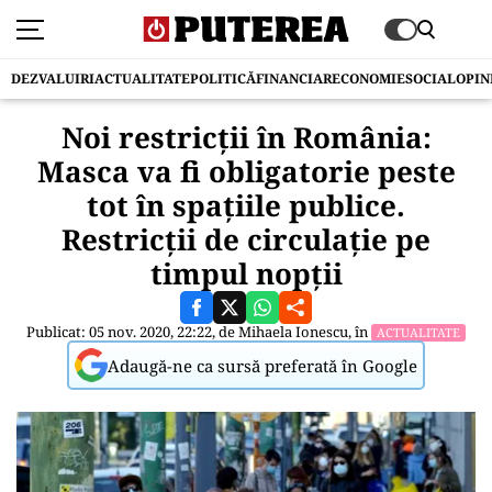
DEZVALUIRI
ACTUALITATE
POLITICĂ
FINANCIAR
ECONOMIE
SOCIAL
OPIN
Noi restricții în România:
Masca va fi obligatorie peste
tot în spaţiile publice.
Restricții de circulație pe
timpul nopții
Publicat: 05 nov. 2020, 22:22, de
Mihaela Ionescu
, în
ACTUALITATE
Adaugă-ne ca sursă preferată în Google