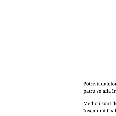
Potrivit datelo
patru se afla 
Medicii sunt de
înseamnă boala,