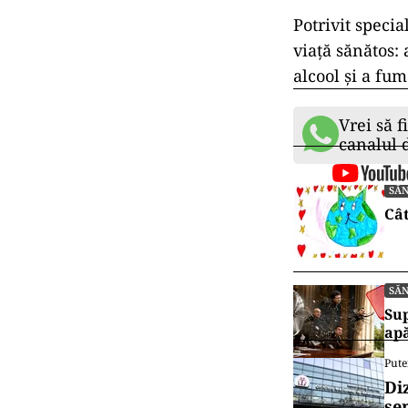
Potrivit specia
viață sănătos:
alcool și a fu
Vrei să f
canalul
SĂ
Cât
SĂ
Sup
ap
Pute
Di
se