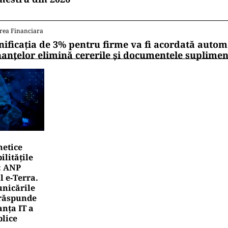
rea Financiara
nificația de 3% pentru firme va fi acordată autom
nanțelor elimină cererile și documentele suplime
netice
litățile
: ANP
l e‑Terra.
nicările
e răspunde
nța IT a
blice