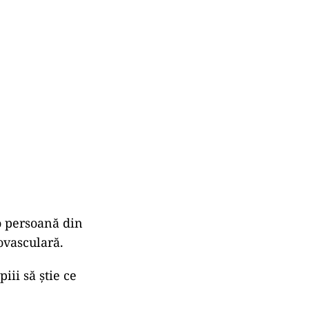
 o persoană din
ovasculară.
iii să știe ce