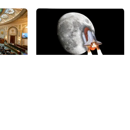
INTERNAȚIONAL
nat după
O bucată uriașă dintr-o rachetă
endamentul
SpaceX ar fi lovit Luna. NASA va
tarilor a
studia impactul
Echipa