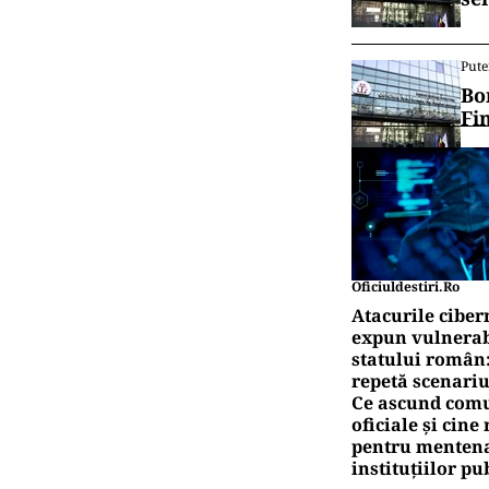
Pute
Bo
Fi
Oficiuldestiri.ro
Atacurile ciber
expun vulnerabi
statului român
repetă scenariu
Ce ascund comu
oficiale și cin
pentru mentena
instituțiilor pu