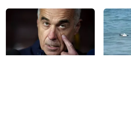
POLITICĂ
ACTUALITATE
Mesia și trădarea leului: Călin
Alertă pe l
Georgescu a intrat cu colțul
scoasă din
capului în politica monetară
Mamaia
TOS
Po