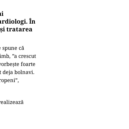
ni
rdiologi. În
și tratarea
he spune că
himb, ”a crescut
vorbește foarte
t deja bolnavi.
ropeni”,
realizează