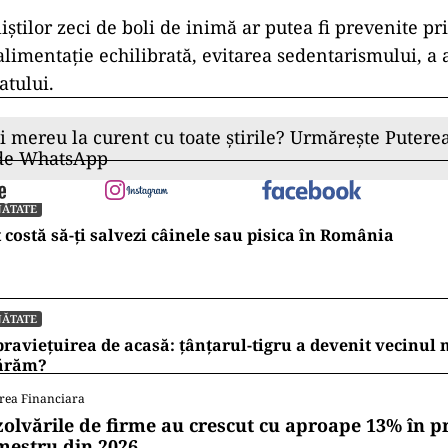
liștilor zeci de boli de inimă ar putea fi prevenite pri
 alimentație echilibrată, evitarea sedentarismului, a
matului.
ii mereu la curent cu toate știrile? Urmărește Puterea
 de WhatsApp
NĂTATE
 costă să-ți salvezi câinele sau pisica în România
NĂTATE
raviețuirea de acasă: țânțarul-tigru a devenit vecinul
ărăm?
rea Financiara
zolvările de firme au crescut cu aproape 13% în p
mestru din 2026