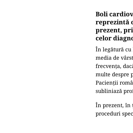
Boli cardiov
reprezintă 
prezent, pri
celor diagno
În legătură cu 
media de vârstă
frecvența, dacă
multe despre p
Pacienții româ
subliniază prof
În prezent, în
proceduri spec