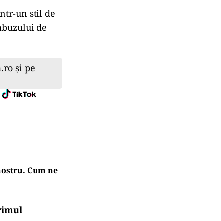
ntr-un stil de
 abuzului de
.ro și pe
 nostru. Cum ne
rimul