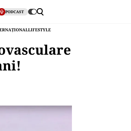
PODCAST
TERNAȚIONAL
LIFESTYLE
iovasculare
ani!