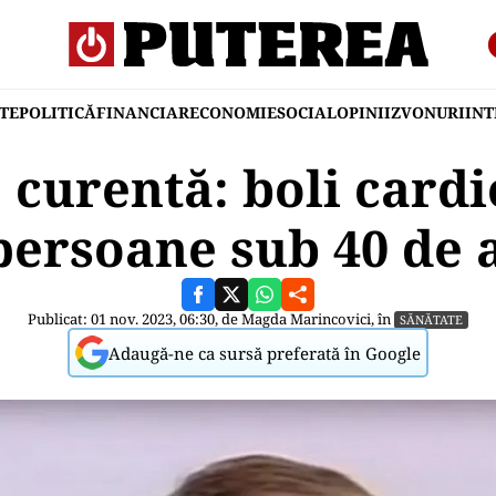
TE
POLITICĂ
FINANCIAR
ECONOMIE
SOCIAL
OPINII
ZVONURI
IN
e curentă: boli card
persoane sub 40 de 
Publicat: 01 nov. 2023, 06:30, de
Magda Marincovici
, în
SĂNĂTATE
Adaugă-ne ca sursă preferată în Google