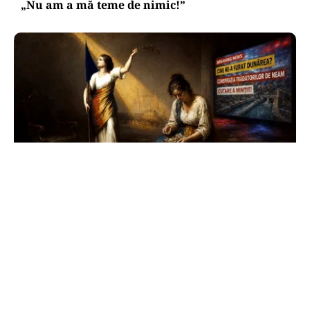
„Nu am a mă teme de nimic!”
ANALIZĂ
Trei luni fără Guvern: România funcționează,
dar nu mai poate hotărî încotro merge
TOS
Politica Cookies
Protecția Datelor Personale
Despre Noi
Publicitate
Echipa