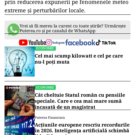
prin reducerea expunerii pe fenomenele meteo
extreme şi perturbărilor locale.
Vrei să fii mereu la curent cu toate știrile? Urmărește
Puterea.ro și pe canalul de WhatsApp
ECONOMIE
Cel mai scump kilowatt e cel pe care
nu-l poți muta
ECONOMIE
Cât cheltuie Statul român cu pensiile
speciale. Care e cea mai mare sumă
încasată de un magistrat
Puterea Financiara
Acțiunile europene rescriu recordurile
în 2026. Inteligența artificială schimbă