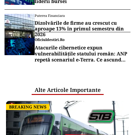
liderii bursei
Puterea Financiara
Dizolvările de firme au crescut cu
aproape 13% în primul semestru din
2026
Oficiuldestiri.ro
Atacurile cibernetice expun
vulnerabilitățile statului român: ANP
repetă scenariul e‑Terra. Ce ascund
comunicările oficiale și cine răspunde
pentru mentenanța IT a instituțiilor
publice
Alte Articole Importante
BREAKING NEWS
BREAKING NEWS