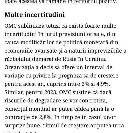
toate acestea va rămâne în teritoriul pozitiv.
Multe incertitudini
OMC subliniază totuşi că există foarte multe
incertitudini în jurul previziunilor sale, din
cauza modificărilor de politică monetară din
economiile avansate şi a naturii imprevizibile a
războiului demarat de Rusia în Ucraina.
Organizaţia a decis să ofere un interval de
variaţie cu privire la prognoza sa de creştere
pentru acest an, cuprins între 2% şi 4,9%.
Similar, pentru 2023, OMC susţine că dacă
riscurile de degradare se vor concretiza,
comerţul mondial ar putea cădea până la o
contracţie de 2,8%, în timp ce în cazul unor
surprize bune, ritmul de creştere ar putea urca