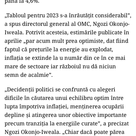
până la 4,6%.
„Tabloul pentru 2023 s-a înrăutăţit considerabil”,
a spus directorul general al OMC, Ngozi Okonjo-
Iweala. Potrivit acesteia, estimările publicate în
aprilie „par acum mult prea optimiste, dat fiind
faptul că preţurile la energie au explodat,
inflaţia se extinde la u număr din ce în ce mai
mare de sectoare iar războiul nu dă niciun
semn de acalmie”.
„Decidenţii politici se confruntă cu alegeri
dificile în căutarea unui echilibru optim între
lupta împotriva inflaţiei, menţinerea ocupării
depline şi atingerea unor obiective importante
precum tranziţia la energiile curate”, a precizat
Ngozi Okonjo-Iweala. „Chiar dacă poate părea