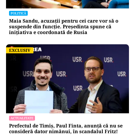
POLITICĂ
Maia Sandu, acuzații pentru cei care vor să o
suspende din funcție. Președinta spune că
inițiativa e coordonată de Rusia
EXCLUSIV
EXCLUSIV
ACTUALITATE
Prefectul de Timiș, Paul Finta, anunță că nu se
consideră dator nimănui, în scandalul Fritz!