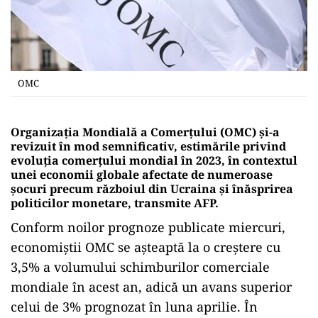
OMC
Organizaţia Mondială a Comerţului (OMC) şi-a
revizuit în mod semnificativ, estimările privind
evoluţia comerţului mondial în 2023, în contextul
unei economii globale afectate de numeroase
şocuri precum războiul din Ucraina şi înăsprirea
politicilor monetare, transmite AFP.
Conform noilor prognoze publicate miercuri,
economiştii OMC se aşteaptă la o creştere cu
3,5% a volumului schimburilor comerciale
mondiale în acest an, adică un avans superior
celui de 3% prognozat în luna aprilie. În