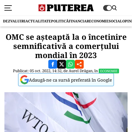
DEZVALUIRI
ACTUALITATE
POLITICĂ
FINANCIAR
ECONOMIE
SOCIAL
OPIN
OMC se aşteaptă la o încetinire
semnificativă a comerţului
mondial în 2023
Publicat: 05 oct. 2022, 14:32, de
Aurel Drăgan
, în
ECONOMIE
Adaugă-ne ca sursă preferată în Google