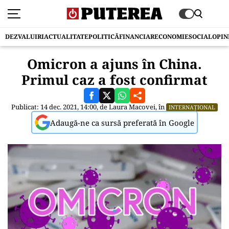
DEZVALUIRI
ACTUALITATE
POLITICĂ
FINANCIAR
ECONOMIE
SOCIAL
OPIN
Omicron a ajuns în China.
Primul caz a fost confirmat
Publicat: 14 dec. 2021, 14:00, de
Laura Macovei
, în
INTERNAȚIONAL
Adaugă-ne ca sursă preferată în Google