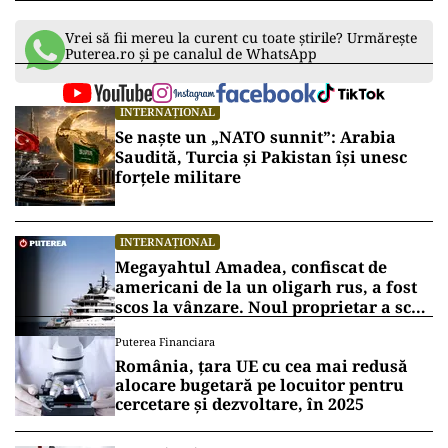
Vrei să fii mereu la curent cu toate știrile? Urmărește
Puterea.ro și pe canalul de WhatsApp
INTERNAȚIONAL
Se naște un „NATO sunnit”: Arabia
Saudită, Turcia și Pakistan își unesc
forțele militare
INTERNAȚIONAL
Megayahtul Amadea, confiscat de
americani de la un oligarh rus, a fost
scos la vânzare. Noul proprietar a scos
din conturi 187 de milioane de dolari
Puterea Financiara
România, țara UE cu cea mai redusă
alocare bugetară pe locuitor pentru
cercetare și dezvoltare, în 2025