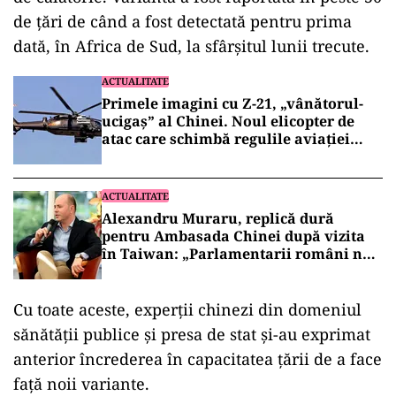
de țări de când a fost detectată pentru prima
dată, în Africa de Sud, la sfârșitul lunii trecute.
ACTUALITATE
Primele imagini cu Z-21, „vânătorul-
ucigaș” al Chinei. Noul elicopter de
atac care schimbă regulile aviației
militare (VIDEO)
ACTUALITATE
Alexandru Muraru, replică dură
pentru Ambasada Chinei după vizita
în Taiwan: „Parlamentarii români nu
cer aprobarea Beijingului”
Cu toate aceste, experții chinezi din domeniul
sănătății publice și presa de stat și-au exprimat
anterior încrederea în capacitatea țării de a face
față noii variante.