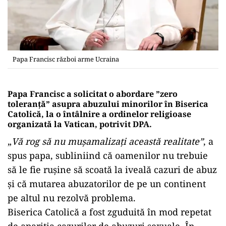
Papa Francisc război arme Ucraina
Papa Francisc a solicitat o abordare ”zero
toleranţă” asupra abuzului minorilor în Biserica
Catolică, la o întâlnire a ordinelor religioase
organizată la Vatican, potrivit DPA.
„
Vă rog să nu muşamalizaţi această realitate”
, a
spus papa, subliniind că oamenilor nu trebuie
să le fie ruşine să scoată la iveală cazuri de abuz
şi că mutarea abuzatorilor de pe un continent
pe altul nu rezolvă problema.
Biserica Catolică a fost zguduită în mod repetat
de apariţia cazurilor de abuzuri sexuale. În