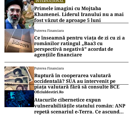
INTERNAȚIONAL
Primele imagini cu Mojtaba
Khamenei. Liderul Iranului nu a mai
fost văzut de aproape 5 luni
Puterea Financiara
Ce înseamnă pentru viața de zi cu zi a
românilor ratingul „Baa3 cu
perspectivă negativă” acordat de
agențiile financiare
Puterea Financiara
Ruptură în cooperarea valutară
occidentală? SUA au intervenit pe
piața valutară fără să consulte BCE
Oficiuldestiri.ro
Atacurile cibernetice expun
vulnerabilitățile statului român: ANP
repetă scenariul e‑Terra. Ce ascund
comunicările oficiale și cine răspunde
pentru mentenanța IT a instituțiilor
publice