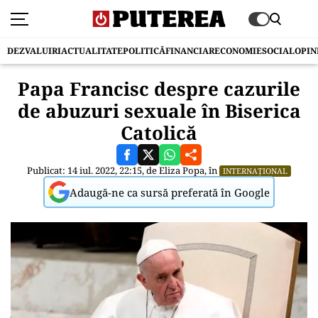
DEZVALUIRI
ACTUALITATE
POLITICĂ
FINANCIAR
ECONOMIE
SOCIAL
OPIN
Papa Francisc despre cazurile
de abuzuri sexuale în Biserica
Catolică
Publicat: 14 iul. 2022, 22:15, de
Eliza Popa
, în
INTERNAȚIONAL
Adaugă-ne ca sursă preferată în Google